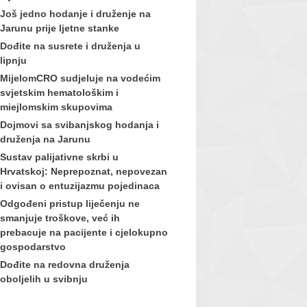
Još jedno hodanje i druženje na
Jarunu prije ljetne stanke
Dođite na susrete i druženja u
lipnju
MijelomCRO sudjeluje na vodećim
svjetskim hematološkim i
miejlomskim skupovima
Dojmovi sa svibanjskog hodanja i
druženja na Jarunu
Sustav palijativne skrbi u
Hrvatskoj: Neprepoznat, nepovezan
i ovisan o entuzijazmu pojedinaca
Odgođeni pristup liječenju ne
smanjuje troškove, već ih
prebacuje na pacijente i cjelokupno
gospodarstvo
Dođite na redovna druženja
oboljelih u svibnju