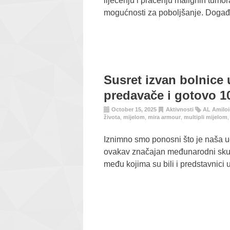
liječenju i praćenju malignih tumor
mogućnosti za poboljšanje. Događaj
Susret izvan bolnice
predavače i gotovo 1
October 15, 2025
Aktivnosti
AL Amilo
života
,
mijelom
,
mira armour
,
multipli mijelom
Iznimno smo ponosni što je naša ud
ovakav značajan međunarodni skup
među kojima su bili i predstavnici 