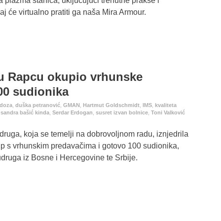
a plazma stanica, uključujući trenutne prakse i
 će virtualno pratiti ga naša Mira Armour.
 u Rapcu okupio vrhunske
00 sudionika
idoza
,
duška petranović
,
GMAN
,
Hartmut Goldschmidt
,
IMS
,
kvaliteta
,
sandra bašić kinda
,
Serdar Erdogan
,
susret izvan bolnice
,
Toni Valković
ruga, koja se temelji na dobrovoljnom radu, iznjedrila
 s vrhunskim predavačima i gotovo 100 sudionika,
udruga iz Bosne i Hercegovine te Srbije.