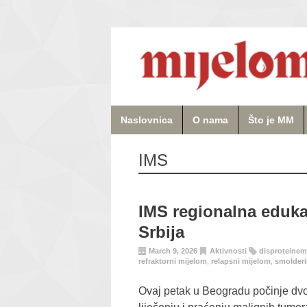
Naslovnica
O nama
Što je MM
IMS
IMS regionalna eduka
Srbija
March 9, 2026
Aktivnosti
disproteinem
refraktorni mijelom
,
relapsni mijelom
,
smolderi
Ovaj petak u Beogradu počinje dvo