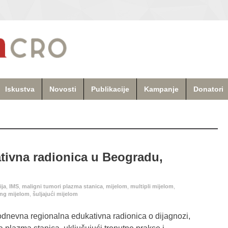
Iskustva
Novosti
Publikacije
Kampanje
Donatori
tivna radionica u Beogradu,
ija
,
IMS
,
maligni tumori plazma stanica
,
mijelom
,
multipli mijelom
,
ng mijelom
,
šuljajući mijelom
dnevna regionalna edukativna radionica o dijagnozi,