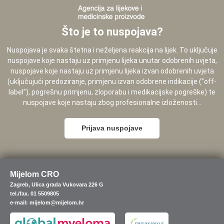
Što je to nuspojava?
Nuspojava je svaka štetna i neželjena reakcija na lijek. To uključuje
nuspojave koje nastaju uz primjenu lijeka unutar odobrenih uvjeta,
nuspojave koje nastaju uz primjenu lijeka izvan odobrenih uvjeta
(uključujući predoziranje, primjenu izvan odobrene indikacije (”off-
label”), pogrešnu primjenu, zloporabu i medikacijske pogreške) te
nuspojave koje nastaju zbog profesionalne izloženosti...
Prijava nuspojave
Mijelom CRO
Zagreb, Ulica grada Vukovara 226 G
tel./fax. 01 5509805
e-mail: mijelom@mijelom.hr