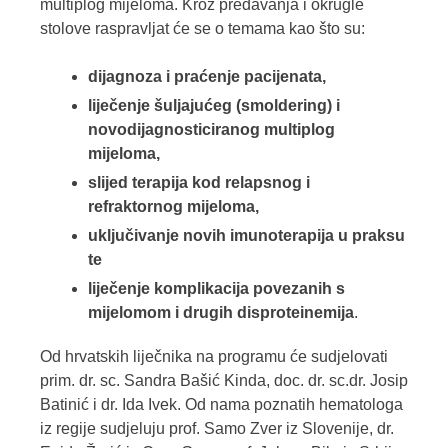
multiplog mijeloma. Kroz predavanja i okrugle
stolove raspravljat će se o temama kao što su:
dijagnoza i praćenje pacijenata,
liječenje šuljajućeg (smoldering) i
novodijagnosticiranog multiplog
mijeloma,
slijed terapija kod relapsnog i
refraktornog mijeloma,
uključivanje novih imunoterapija u praksu
te
liječenje komplikacija povezanih s
mijelomom i drugih disproteinemija
.
Od hrvatskih liječnika na programu će sudjelovati
prim. dr. sc. Sandra Bašić Kinda, doc. dr. sc.dr. Josip
Batinić i dr. Ida Ivek. Od nama poznatih hematologa
iz regije sudjeluju prof. Samo Zver iz Slovenije, dr.