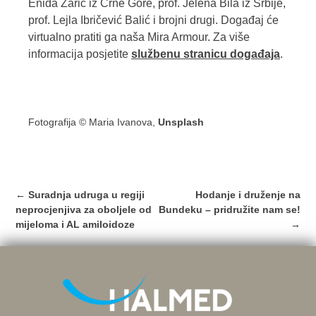
Enida Žarić iz Crne Gore, prof. Jelena Bila iz Srbije,
prof. Lejla Ibričević Balić i brojni drugi. Događaj će
virtualno pratiti ga naša Mira Armour. Za više
informacija posjetite
službenu stranicu događaja
.
Fotografija © Maria Ivanova,
Unsplash
Post
←
Suradnja udruga u regiji
Hodanje i druženje na
navigation
neprocjenjiva za oboljele od
Bundeku – pridružite nam se!
mijeloma i AL amiloidoze
→