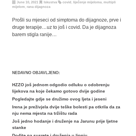
June 10, 2021
Iskustva
covid
,
liječenje mijeloma
,
multipli
mijelom
,
rana dijagnoza
Prošli su mjeseci od simptoma do dijagnoze, prve i
druge terapije…uz to još i covid. Da je dijagnoza
barem stigla ranije…
NEDAVNO OBJAVLJENO:
HZZO još jednom odgodio odluku o odobrenju
lijekova na koje čekamo gotovo dvije godine
Pogledajte gdje se družimo ovog ljeta i jeseni
Irena je preživjela dvije teške bolesti pa otkrila da za
nju nema mjesta na tržištu rada
Još jedno hodanje i druženje na Jarunu prije ljetne
stanke
Dođite na susrete i druženja u lipnju