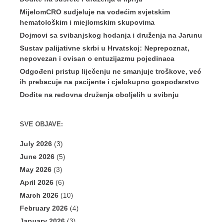
MijelomCRO sudjeluje na vodećim svjetskim
hematološkim i miejlomskim skupovima
Dojmovi sa svibanjskog hodanja i druženja na Jarunu
Sustav palijativne skrbi u Hrvatskoj: Neprepoznat,
nepovezan i ovisan o entuzijazmu pojedinaca
Odgođeni pristup liječenju ne smanjuje troškove, već
ih prebacuje na pacijente i cjelokupno gospodarstvo
Dođite na redovna druženja oboljelih u svibnju
SVE OBJAVE:
July 2026
(3)
June 2026
(5)
May 2026
(3)
April 2026
(6)
March 2026
(10)
February 2026
(4)
January 2026
(3)