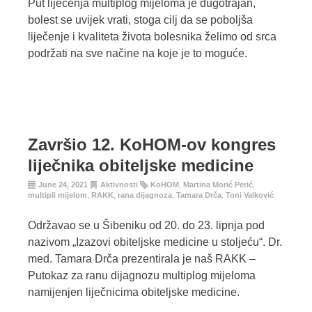
Put liječenja multiplog mijeloma je dugotrajan,
bolest se uvijek vrati, stoga cilj da se poboljša
liječenje i kvaliteta života bolesnika želimo od srca
podržati na sve načine na koje je to moguće.
Završio 12. KoHOM-ov kongres
liječnika obiteljske medicine
June 24, 2021
Aktivnosti
KoHOM
,
Martina Morić Perić
,
multipli mijelom
,
RAKK
,
rana dijagnoza
,
Tamara Drča
,
Toni Valković
Održavao se u Šibeniku od 20. do 23. lipnja pod
nazivom „Izazovi obiteljske medicine u stoljeću“. Dr.
med. Tamara Drča prezentirala je naš RAKK –
Putokaz za ranu dijagnozu multiplog mijeloma
namijenjen liječnicima obiteljske medicine.