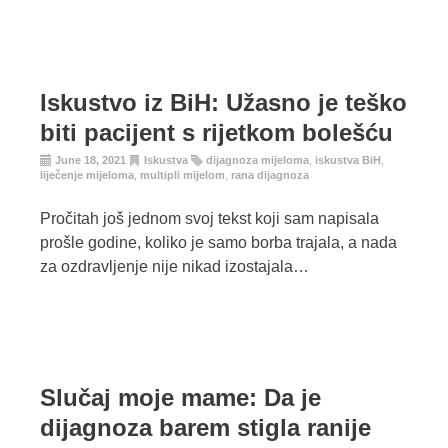
Iskustvo iz BiH: Užasno je teško
biti pacijent s rijetkom bolešću
June 18, 2021
Iskustva
dijagnoza mijeloma
,
iskustva BiH
,
liječenje mijeloma
,
multipli mijelom
,
rana dijagnoza
Pročitah još jednom svoj tekst koji sam napisala
prošle godine, koliko je samo borba trajala, a nada
za ozdravljenje nije nikad izostajala…
Slučaj moje mame: Da je
dijagnoza barem stigla ranije