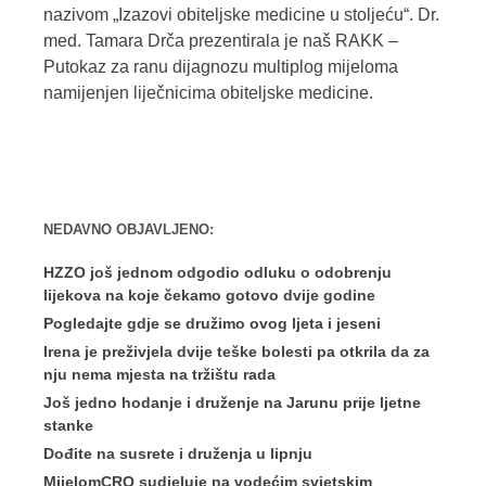
nazivom „Izazovi obiteljske medicine u stoljeću“. Dr.
med. Tamara Drča prezentirala je naš RAKK –
Putokaz za ranu dijagnozu multiplog mijeloma
namijenjen liječnicima obiteljske medicine.
NEDAVNO OBJAVLJENO:
HZZO još jednom odgodio odluku o odobrenju
lijekova na koje čekamo gotovo dvije godine
Pogledajte gdje se družimo ovog ljeta i jeseni
Irena je preživjela dvije teške bolesti pa otkrila da za
nju nema mjesta na tržištu rada
Još jedno hodanje i druženje na Jarunu prije ljetne
stanke
Dođite na susrete i druženja u lipnju
MijelomCRO sudjeluje na vodećim svjetskim