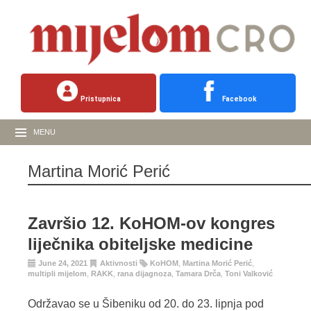
Pristupnica
Facebook
MENU
Martina Morić Perić
Završio 12. KoHOM-ov kongres
liječnika obiteljske medicine
June 24, 2021
Aktivnosti
KoHOM
,
Martina Morić Perić
,
multipli mijelom
,
RAKK
,
rana dijagnoza
,
Tamara Drča
,
Toni Valković
Održavao se u Šibeniku od 20. do 23. lipnja pod