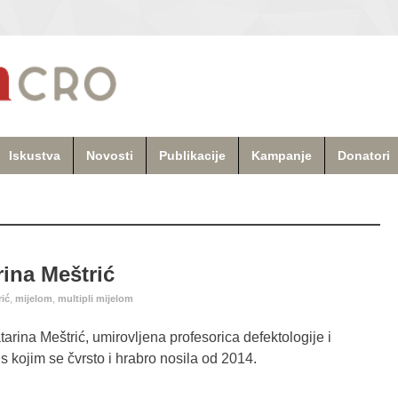
Iskustva
Novosti
Publikacije
Kampanje
Donatori
rina Meštrić
rić
,
mijelom
,
multipli mijelom
rina Meštrić, umirovljena profesorica defektologije i
s kojim se čvrsto i hrabro nosila od 2014.