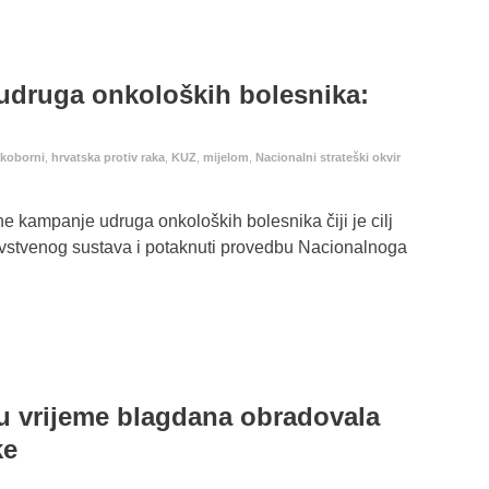
udruga onkoloških bolesnika:
koborni
,
hrvatska protiv raka
,
KUZ
,
mijelom
,
Nacionalni strateški okvir
ne kampanje udruga onkoloških bolesnika čiji je cilj
ravstvenog sustava i potaknuti provedbu Nacionalnoga
 vrijeme blagdana obradovala
ke