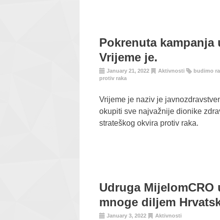
Pokrenuta kampanja 
Vrijeme je.
January 21, 2022
Aktivnosti
budimo ra
protiv raka
Vrijeme je naziv je javnozdravstve
okupiti sve najvažnije dionike zd
strateškog okvira protiv raka.
Udruga MijelomCRO u
mnoge diljem Hrvats
January 3, 2022
Aktivnosti