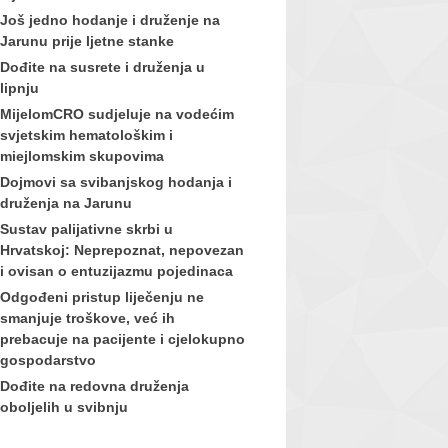
Još jedno hodanje i druženje na
Jarunu prije ljetne stanke
Dođite na susrete i druženja u
lipnju
MijelomCRO sudjeluje na vodećim
svjetskim hematološkim i
miejlomskim skupovima
Dojmovi sa svibanjskog hodanja i
druženja na Jarunu
Sustav palijativne skrbi u
Hrvatskoj: Neprepoznat, nepovezan
i ovisan o entuzijazmu pojedinaca
Odgođeni pristup liječenju ne
smanjuje troškove, već ih
prebacuje na pacijente i cjelokupno
gospodarstvo
Dođite na redovna druženja
oboljelih u svibnju