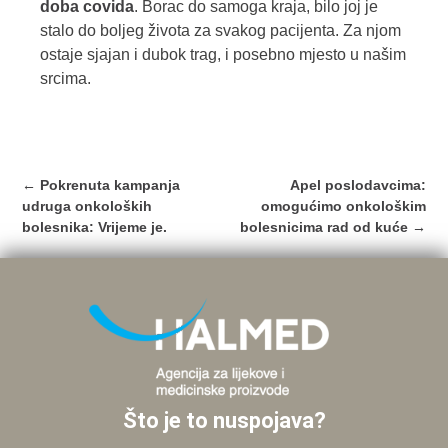
doba covida
. Borac do samoga kraja, bilo joj je
stalo do boljeg života za svakog pacijenta. Za njom
ostaje sjajan i dubok trag, i posebno mjesto u našim
srcima.
Post
←
Pokrenuta kampanja
Apel poslodavcima:
navigation
udruga onkoloških
omogućimo onkološkim
bolesnika: Vrijeme je.
bolesnicima rad od kuće
→
Što je to nuspojava?