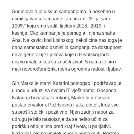
Sudjelovala je u svim kampanjama, a posebno u
osmišljavanju kampanje „Ja nisam 1%, ja sam
100%“ koju smo vodili tijekom 2018., 2019. i
kasnije. Oko kampanje je pomogla i njena snaha
Ana. Na kavici kod Lisinskog, nekolicina nas toga je
dana samostalno osmislila kampanju za dostupnost
nove generacije lijekova koje u Hrvatskoj tada
nismo imali, a koji su značili život. S nama je bio i
mali novorođeni Erik, njena ogromna radost i ljubav.
Sin Marko je mami Katarini pomogao i podržavao je
u radu u udruzi sa svojim IT vještinama. Gospođa
Katarina bi napisala rukom, Marko bi prepisao i
poslao emailom. Požrtvovna i jaka obitelj, kroz sve
su prošli stoički i pozitivno. Njen zadnji napor za
udrugu je bilo nastojanje da se nešto učini za
podršku oboljelima pred kraj života, u palijativi.
Nažalost, nismo uspjeli mnogo pomaknuti. Postoje