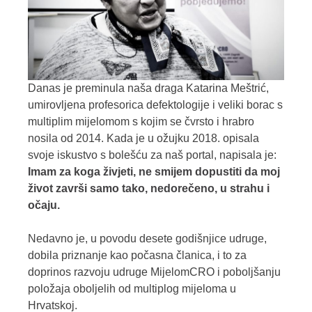
Danas je preminula naša draga Katarina Meštrić,
umirovljena profesorica defektologije i veliki borac s
multiplim mijelomom s kojim se čvrsto i hrabro
nosila od 2014. Kada je u ožujku 2018. opisala
svoje iskustvo s bolešću za naš portal, napisala je:
Imam za koga živjeti, ne smijem dopustiti da moj
život završi samo tako, nedorečeno, u strahu i
očaju.
Nedavno je, u povodu desete godišnjice udruge,
dobila priznanje kao počasna članica, i to za
doprinos razvoju udruge MijelomCRO i poboljšanju
položaja oboljelih od multiplog mijeloma u
Hrvatskoj.