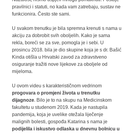
pravilnici i statuti, no kada vam zatrebaju, sustav ne
funkcionira. Često ste sami.
U svakom trenutku je bila spremna krenuti s nama u
akciju za dobrobit svih oboljelih. Kako je sama
rekla, boreći se za sve, pomogla je i sebi. U
prosincu 2018. bila je dio skupine koja je s dr. Bašić
Kinda otišla u Hrvatski zavod za zdravstveno
osiguranje tražiti nove lijekove za oboljele od
mijeloma.
U ovom videu s karakterističnom vedrinom
progovara o promjeni života u trenutku
dijagnoze
. Bilo je to na skupu na Medicinskom
fakultetu u studenom 2019. Kada je nastupila
pandemija, koja je uvelike otežala liječenje
malignih bolesti, gospođa Katarina s nama je
podijelila i iskustvo odlaska u dnevnu bolnicu u