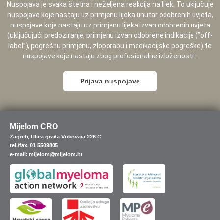
Nuspojava je svaka štetna i neželjena reakcija na lijek. To uključuje
nuspojave koje nastaju uz primjenu lijeka unutar odobrenih uvjeta,
nuspojave koje nastaju uz primjenu lijeka izvan odobrenih uvjeta
(uključujući predoziranje, primjenu izvan odobrene indikacije (”off-
label”), pogrešnu primjenu, zloporabu i medikacijske pogreške) te
nuspojave koje nastaju zbog profesionalne izloženosti...
Prijava nuspojave
Mijelom CRO
Zagreb, Ulica grada Vukovara 226 G
tel./fax. 01 5509805
e-mail: mijelom@mijelom.hr