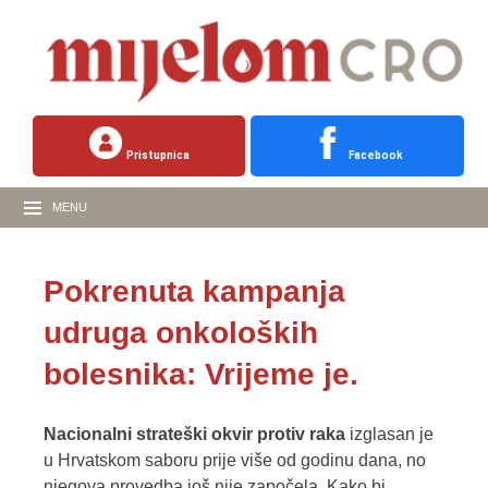
Pristupnica
Facebook
MENU
Pokrenuta kampanja
udruga onkoloških
bolesnika: Vrijeme je.
Nacionalni strateški okvir protiv raka
izglasan je
u Hrvatskom saboru prije više od godinu dana, no
njegova provedba još nije započela. Kako bi