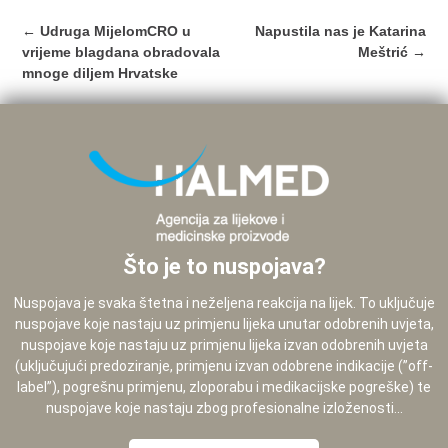
Post
←
Udruga MijelomCRO u
Napustila nas je Katarina
navigation
vrijeme blagdana obradovala
Meštrić
→
mnoge diljem Hrvatske
Što je to nuspojava?
Nuspojava je svaka štetna i neželjena reakcija na lijek. To uključuje
nuspojave koje nastaju uz primjenu lijeka unutar odobrenih uvjeta,
nuspojave koje nastaju uz primjenu lijeka izvan odobrenih uvjeta
(uključujući predoziranje, primjenu izvan odobrene indikacije (”off-
label”), pogrešnu primjenu, zloporabu i medikacijske pogreške) te
nuspojave koje nastaju zbog profesionalne izloženosti...