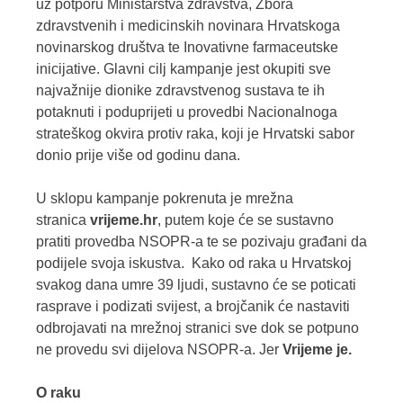
uz potporu Ministarstva zdravstva, Zbora
zdravstvenih i medicinskih novinara Hrvatskoga
novinarskog društva te Inovativne farmaceutske
inicijative. Glavni cilj kampanje jest okupiti sve
najvažnije dionike zdravstvenog sustava te ih
potaknuti i poduprijeti u provedbi Nacionalnoga
strateškog okvira protiv raka, koji je Hrvatski sabor
donio prije više od godinu dana.
U sklopu kampanje pokrenuta je mrežna
stranica
vrijeme.hr
, putem koje će se sustavno
pratiti provedba NSOPR-a te se pozivaju građani da
podijele svoja iskustva. Kako od raka u Hrvatskoj
svakog dana umre 39 ljudi, sustavno će se poticati
rasprave i podizati svijest, a brojčanik će nastaviti
odbrojavati na mrežnoj stranici sve dok se potpuno
ne provedu svi dijelova NSOPR-a. Jer
Vrijeme je.
O raku