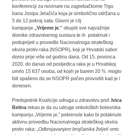
konferenciji za novinare na zagrebačkome Trgu
bana Josipa Jelačića koja je simbolično održana u
5 do 12 pokraj sata. Glavni je cilj
kampanje
„Vrijeme je.“
okupiti sve najvažnije
dionike zdravstvenog sustava te ih potaknuti i
poduprijeti u provedbi Nacionalnoga strateškog
okvira protiv raka (NSOPR), koji je Hrvatski sabor
donio prije više od godinu dana. Od 15. prosinca
2020. do danas od posljedica raka je u Hrvatskoj
umrlo 15 637 osoba, od kojih je barem 20 % moglo
biti spašeno da se NSOPR počeo provoditi kad je i
donesen.
Predsjednik Koalicije udruga u zdravstvu prof.
Ivica
Belina
rekao je da su udruge onkoloških bolesnika
kampanju „Vrijeme je.” pokrenule kako bi potaknule
aktivnu provedbu Nacionalnoga strateškog okvira
protiv raka:
„Odbrojavanjem brojčanika željeli smo