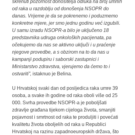
skrenuti pozornost donositelja odluka na broj umrlih
od raka u razdoblju od donošenja NSOPR do
danas. Vrijeme je da se pokrenemo i poduzmemo
konkretne mjere, jer smo jednu godinu već izgubili.
U samu izradu NSOPR-a bilo je uključeno 18
predstavnika udruga onkoloških pacijenata, pa
očekujemo da nas se aktivno uključi i u praćenje
njegove provedbe, a s obzirom na to da nas u
kampanji podupiru i saborski zastupnici i
Ministarstvo zdravstva, vjerujemo da ćemo to i
ostvariti”,
istaknuo je Belina.
U Hrvatskoj svaki dan od posljedica raka umre 39
osoba, a svake ih godine od raka oboli više od 25
000. Svrha provedbe NSOPR-a je poboljšati
zdravlje građana tijekom cijeloga života, smanjiti
pojavnost i smrtnost od raka te produljiti i povećati
kvalitetu života oboljelih od raka u Republici
Hrvatskoj na razinu zapadnoeuropskih država, što