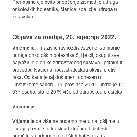
Prenosimo cjelovito priopćenje za medije udruga
onkoloških bolesnika, članica Koalicije udruga u
zdravstvu.
Objava za medije, 20. siječnja 2022.
Vrijeme je.
– naziv je javnozdravstvene kampanje
udruga onkoloških bolesnika čiji je cilj okupiti sve
najvažnije dionike zdravstvenog sustava i potaknuti
provedbu Nacionalnoga strateškog okvira protiv
raka. Od kada je taj dokument donesen u
Hrvatskome saboru, 15. prosinca 2020., umrlo je 15
637 osoba, što je 20 % više od europskog prosjeka.
Vrijeme je.
Vrijeme je
da više ne budemo među najlošijima u
Europi prema smrtnosti od zloćudnih bolesti,
poručile su udruge onkoloških bolesnika na