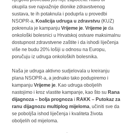
okupila sve najvažnije dionike zdravstvenog
sustava, te ih potaknula i poduprla u provedbi
NSOPR-a,
Koalicija udruga u zdravstvu
(KUZ)
pokrenula je kampanju
Vrijeme je
.
Vrijeme je
da
onkološki bolesnici u Hrvatskoj ostvare maksimalnu
dostupnost zdravstvene zaštite i da ishodi liječenja
više ne budu 20% lošiji u odnosu na Europu,
poručuju iz udruga onkoloških bolesnika.
Naša je udruga aktivno sudjelovala u kreiranju
plana NSOPR-a, a jednako tako podupiremo i
kampanju
Vrijeme je
. Kao udruga oboljelih
nastojimo i kroz vlastite kampanje, kao što su
Rana
dijagnoza – bolja prognoza
i
RAKK – Putokaz za
ranu dijagnozu multiplog mijeloma
, učiniti sve da
se poboljša ishod liječenja i kvaliteta života
oboljelih od mijeloma.