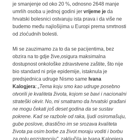
je smanjenje od oko 20 %, odnosno 2648 manje
umrlih osoba u jednoj godini jer
vrijeme je
da
hrvatski bolesnici ostvaruju ista prava i da više ne
budemo među najlošijima u Europi prema smrtnosti
od zloćudnih bolesti.
Mi se zauzimamo za to da se pacijentima, bez
obzira na to gdje žive,osigura maksimalna
dostupnost onkološke zdravstvene zaštite, što nije
bio standard ni prije epidemije, istaknula je
predsjednica udruge Nismo same
Ivana
Kalogjera
:
„Tema koju smo kao udruge posebno
otvorili je kvaliteta života, kojom se bavi i nacionalni
strateški okvir. No, mi smatramo da hrvatski građani
ne mogu čekati još deset godina da se sustav
pokrene. Kad se razbole od raka, ljudi osiromašuju,
gube poslove, drastično im se srozava kvaliteta
života pa osim borbe za život moraju voditi i borbu
za golu egzistenciju”
, zaključila je Ivana Kalogjera.