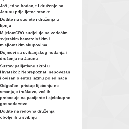
Još jedno hodanje i druženje na
Jarunu prije ljetne stanke
Dođite na susrete i druženja u
lipnju
MijelomCRO sudjeluje na vodećim
svjetskim hematološkim i
miejlomskim skupovima
Dojmovi sa svibanjskog hodanja i
druženja na Jarunu
Sustav palijativne skrbi u
Hrvatskoj: Neprepoznat, nepovezan
i ovisan o entuzijazmu pojedinaca
Odgođeni pristup liječenju ne
smanjuje troškove, već ih
prebacuje na pacijente i cjelokupno
gospodarstvo
Dođite na redovna druženja
oboljelih u svibnju