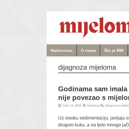
Naslovnica
O nama
Što je MM
dijagnoza mijeloma
Godinama sam imala v
nije povezao s mije
July 13, 2021
Iskustva
dijagnoza mije
Uz visoku sedimentaciju, javljaju s
drugom kuku, a na ljeto mnogo jač