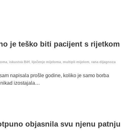
o je teško biti pacijent s rijetkom
eloma
,
iskustva BiH
,
liječenje mijeloma
,
multipli mijelom
,
rana dijagnoza
i sam napisala prošle godine, koliko je samo borba
e nikad izostajala…
otpuno objasnila svu njenu patnju