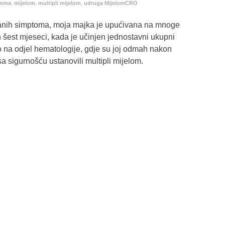
loma
,
mijelom
,
multipli mijelom
,
udruga MijelomCRO
zanih simptoma, moja majka je upućivana na mnoge
n šest mjeseci, kada je učinjen jednostavni ukupni
no na odjel hematologije, gdje su joj odmah nakon
a sigurnošću ustanovili multipli mijelom.