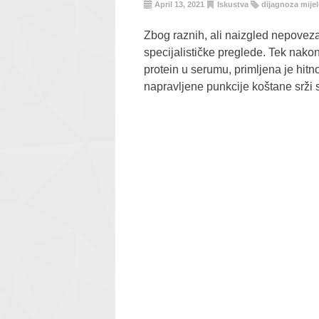
April 13, 2021
Iskustva
dijagnoza mije
Zbog raznih, ali naizgled nepove
specijalističke preglede. Tek nako
protein u serumu, primljena je hit
napravljene punkcije koštane srži s