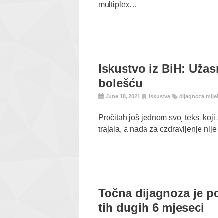
multiplex…
Iskustvo iz BiH: Užasn
bolešću
June 18, 2021
Iskustva
dijagnoza mij
Pročitah još jednom svoj tekst koj
trajala, a nada za ozdravljenje nij
Točna dijagnoza je p
tih dugih 6 mjeseci