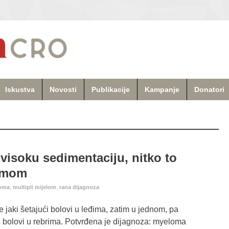
Iskustva
Novosti
Publikacije
Kampanje
Donatori
isoku sedimentaciju, nitko to
lomom
loma
,
multipli mijelom
,
rana dijagnoza
e jaki šetajući bolovi u leđima, zatim u jednom, pa
i bolovi u rebrima. Potvrđena je dijagnoza: myeloma