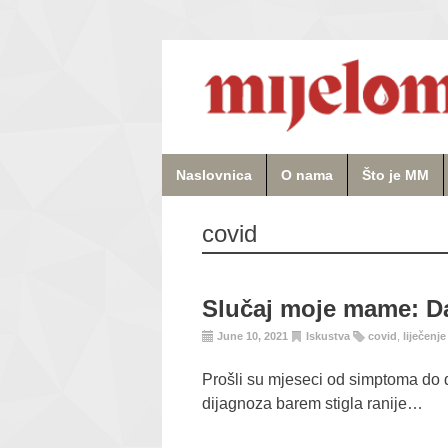
Naslovnica
O nama
Što je MM
covid
Slučaj moje mame: Da 
June 10, 2021
Iskustva
covid
,
liječenj
Prošli su mjeseci od simptoma do di
dijagnoza barem stigla ranije…