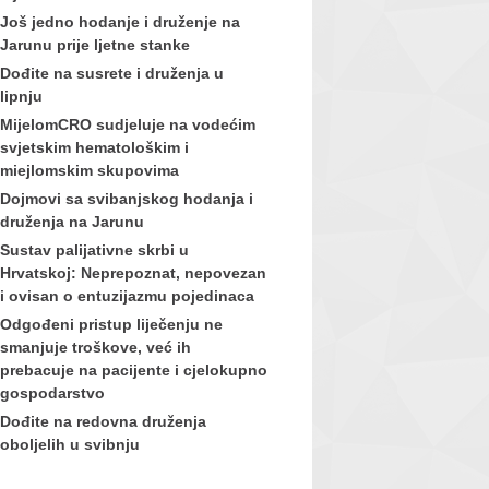
Još jedno hodanje i druženje na
Jarunu prije ljetne stanke
Dođite na susrete i druženja u
lipnju
MijelomCRO sudjeluje na vodećim
svjetskim hematološkim i
miejlomskim skupovima
Dojmovi sa svibanjskog hodanja i
druženja na Jarunu
Sustav palijativne skrbi u
Hrvatskoj: Neprepoznat, nepovezan
i ovisan o entuzijazmu pojedinaca
Odgođeni pristup liječenju ne
smanjuje troškove, već ih
prebacuje na pacijente i cjelokupno
gospodarstvo
Dođite na redovna druženja
oboljelih u svibnju