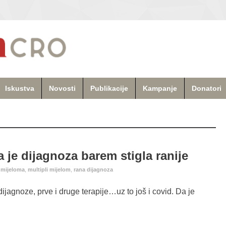
Iskustva
Novosti
Publikacije
Kampanje
Donatori
je dijagnoza barem stigla ranije
e mijeloma
,
multipli mijelom
,
rana dijagnoza
jagnoze, prve i druge terapije…uz to još i covid. Da je