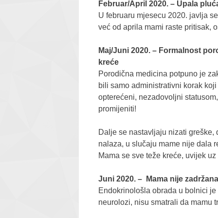
Februar/April 2020. – Upala pluća
U februaru mjesecu 2020. javlja se
već od aprila mami raste pritisak, 
Maj/Juni 2020. – Formalnost po
kreće
Porodična medicina potpuno je zak
bili samo administrativni korak koji
opterećeni, nezadovoljni statusom
promijeniti!
Dalje se nastavljaju nizati greške,
nalaza, u slučaju mame nije dala r
Mama se sve teže kreće, uvijek uz 
Juni 2020. – Mama nije zadržan
Endokrinološla obrada u bolnici je 
neurolozi, nisu smatrali da mamu t