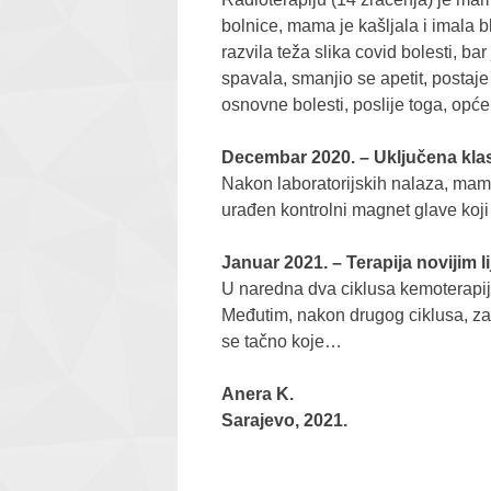
bolnice, mama je kašljala i imala 
razvila teža slika covid bolesti, ba
spavala, smanjio se apetit, postaj
osnovne bolesti, poslije toga, opć
Decembar 2020. – Uključena klas
Nakon laboratorijskih nalaza, mam
urađen kontrolni magnet glave koj
Januar 2021. – Terapija novijim 
U naredna dva ciklusa kemoterapij
Međutim, nakon drugog ciklusa, zad
se tačno koje…
Anera K.
Sarajevo, 2021.