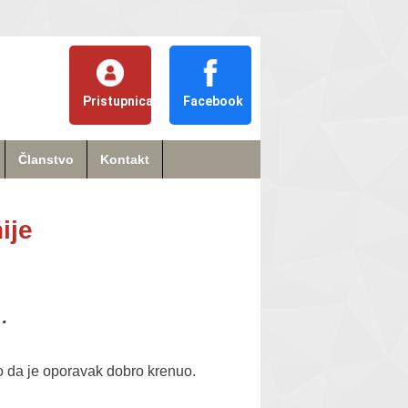
Pristupnica
Facebook
Članstvo
Kontakt
ije
…
o da je oporavak dobro krenuo.