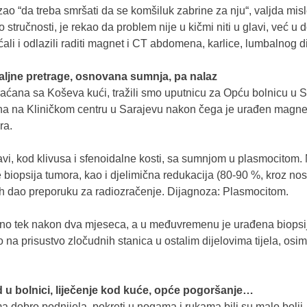
o “da treba smršati da se komšiluk zabrine za nju“, valjda misl
tručnosti, je rekao da problem nije u kičmi niti u glavi, već u do
ćali i odlazili raditi magnet i CT abdomena, karlice, lumbalnog 
aljne pretrage, osnovana sumnja, pa nalaz
ćana sa Koševa kući, tražili smo uputnicu za Opću bolnicu u Sa
na na Kliničkom centru u Sarajevu nakon čega je urađen magnet
ra.
vi, kod klivusa i sfenoidalne kosti, sa sumnjom u plasmocitom. N
 biopsija tumora, kao i djelimična redukacija (80-90 %, kroz nos
h dao preporuku za radiozračenje. Dijagnoza: Plasmocitom.
no tek nakon dva mjeseca, a u međuvremenu je urađena biopsija 
na prisustvo zločudnih stanica u ostalim dijelovima tijela, osim
u bolnici, liječenje kod kuće, opće pogoršanje…
a dobro podnijela, pokreti u nogama i rukama bili su malo bolji