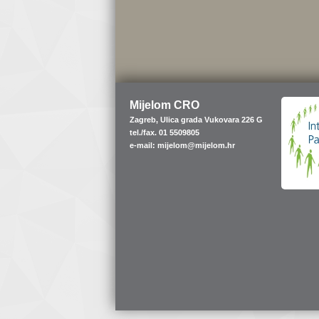
Mijelom CRO
Zagreb, Ulica grada Vukovara 226 G
tel./fax. 01 5509805
e-mail: mijelom@mijelom.hr