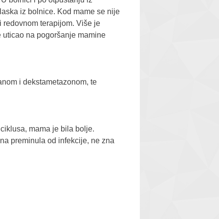
zlaska iz bolnice. Kod mame se nije
a i redovnom terapijom. Više je
je uticao na pogoršanje mamine
eranom i dekstametazonom, te
iklusa, mama je bila bolje.
ana preminula od infekcije, ne zna