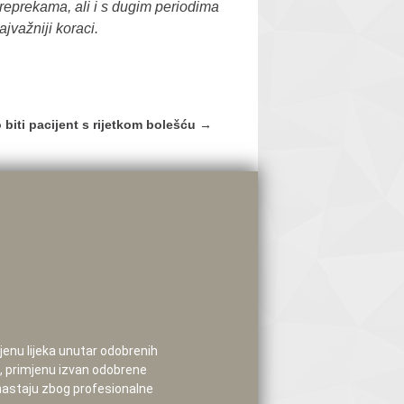
preprekama, ali i s dugim periodima
jvažniji koraci.
 biti pacijent s rijetkom bolešću
→
mjenu lijeka unutar odobrenih
e, primjenu izvan odobrene
 nastaju zbog profesionalne