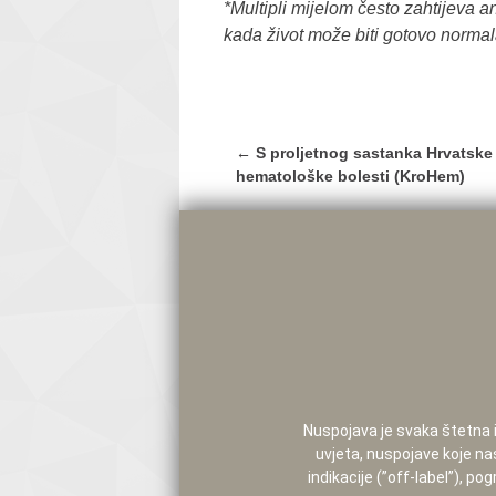
*Multipli mijelom često zahtijeva a
kada život može biti gotovo normal
Post
←
S proljetnog sastanka Hrvatske
navigation
hematološke bolesti (KroHem)
Nuspojava je svaka štetna i 
uvjeta, nuspojave koje na
indikacije (”off-label”), 