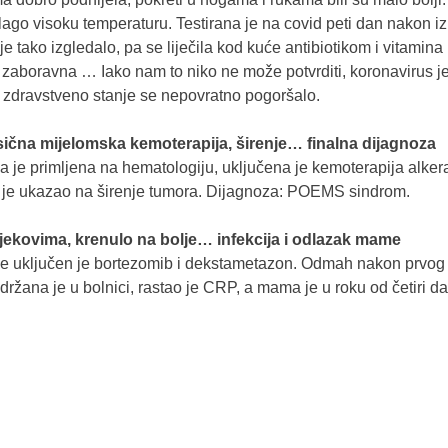
blago visoku temperaturu. Testirana je na covid peti dan nakon i
r je tako izgledalo, pa se liječila kod kuće antibiotikom i vitamin
e zaboravna … Iako nam to niko ne može potvrditi, koronavirus 
e zdravstveno stanje se nepovratno pogoršalo.
ična mijelomska kemoterapija, širenje… finalna dijagnoza
a je primljena na hematologiju, uključena je kemoterapija alk
i je ukazao na širenje tumora. Dijagnoza: POEMS sindrom.
lijekovima, krenulo na bolje… infekcija i odlazak mame
e uključen je bortezomib i dekstametazon. Odmah nakon prvog c
ržana je u bolnici, rastao je CRP, a mama je u roku od četiri d