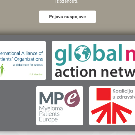
izloženosti...
Prijava nuspojave