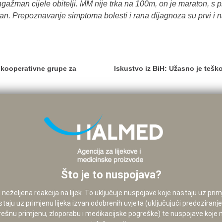
ngažman cijele obitelji. MM nije trka na 100m, on je maraton, s 
an. Prepoznavanje simptoma bolesti i rana dijagnoza su prvi i na
 kooperativne grupe za
Iskustvo iz BiH: Užasno je teško
Što je to nuspojava?
neželjena reakcija na lijek. To uključuje nuspojave koje nastaju uz pri
staju uz primjenu lijeka izvan odobrenih uvjeta (uključujući predoziranj
pogrešnu primjenu, zloporabu i medikacijske pogreške) te nuspojave koje