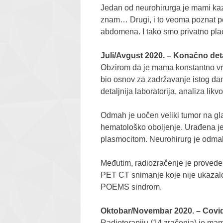
Jedan od neurohirurga je mami kaza
znam… Drugi, i to veoma poznat po s
abdomena.
I tako smo privatno pla
Juli/Avgust 2020. – Konačno det
Obzirom da je mama konstantno vra
bio osnov za zadržavanje istog da
detaljnija laboratorija, analiza likvo
Odmah je uočen veliki tumor na gla
hematološko oboljenje.
Urađena je
plasmocitom. Neurohirurg je odma
Međutim, radiozračenje je provede
PET CT snimanje koje nije ukazalo 
POEMS sindrom.
Oktobar/Novembar 2020. – Covid 
Radioterapiju (14 zračenja) je mam