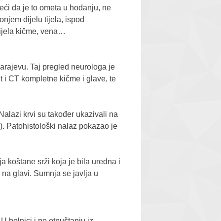
eći da je to ometa u hodanju, ne
njem dijelu tijela, ispod
dijela kičme, vena…
rajevu. Taj pregled neurologa je
 i CT kompletne kičme i glave, te
alazi krvi su također ukazivali na
). Patohistološki nalaz pokazao je
koštane srži koja je bila uredna i
 na glavi. Sumnja se javlja u
.
U bolnici i po otpuštanju iz