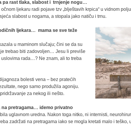
 pa rast tlaka, slabost i trnjenje nogu…
 očnom ljekaru radi pojave tzv „blještavih krpica“ u vidnom polj
osjeća slabost u nogama, a stopala jako natiču i trnu.
rodičnih ljekara… mama se sve teže
azala u maminom slučaju; čini se da su
 je trebao biti zadovoljen… Jesu li previše
, uslovima rada…? Ne znam, ali to treba
 dijagnoza bolesti vena – bez pratećih
ezultate, nego samo produžila agoniju.
pridržavanje za nekog ili nešto.
a na pretragama… idemo privatno
bila uglavnom uredna. Nakon toga nitko, ni internisti, neurohirurz
reba zadržati na pretragama iako se mogla kretati malo i teško, 