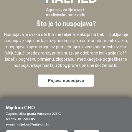
Što je to nuspojava?
Nuspojava je svaka štetna i neželjena reakcija na lijek. To uključuje
nuspojave koje nastaju uz primjenu lijeka unutar odobrenih uvjeta,
nuspojave koje nastaju uz primjenu lijeka izvan odobrenih uvjeta
(uključujući predoziranje, primjenu izvan odobrene indikacije (”off-
label”), pogrešnu primjenu, zloporabu i medikacijske pogreške) te
nuspojave koje nastaju zbog profesionalne izloženosti...
Prijava nuspojave
Mijelom CRO
Zagreb, Ulica grada Vukovara 226 G
tel./fax. 01 5509805
e-mail: mijelom@mijelom.hr