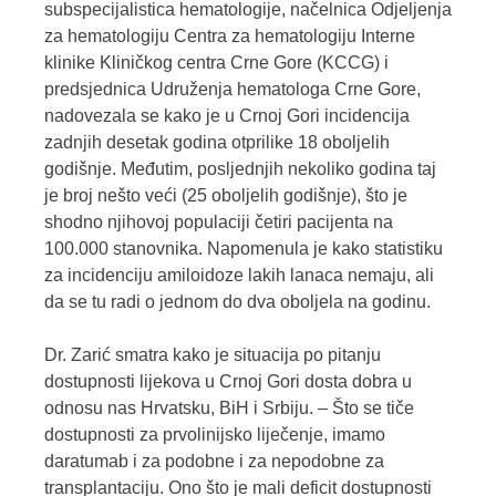
subspecijalistica hematologije, načelnica Odjeljenja
za hematologiju Centra za hematologiju Interne
klinike Kliničkog centra Crne Gore (KCCG) i
predsjednica Udruženja hematologa Crne Gore,
nadovezala se kako je u Crnoj Gori incidencija
zadnjih desetak godina otprilike 18 oboljelih
godišnje. Međutim, posljednjih nekoliko godina taj
je broj nešto veći (25 oboljelih godišnje), što je
shodno njihovoj populaciji četiri pacijenta na
100.000 stanovnika. Napomenula je kako statistiku
za incidenciju amiloidoze lakih lanaca nemaju, ali
da se tu radi o jednom do dva oboljela na godinu.
Dr. Zarić smatra kako je situacija po pitanju
dostupnosti lijekova u Crnoj Gori dosta dobra u
odnosu nas Hrvatsku, BiH i Srbiju. – Što se tiče
dostupnosti za prvolinijsko liječenje, imamo
daratumab i za podobne i za nepodobne za
transplantaciju. Ono što je mali deficit dostupnosti