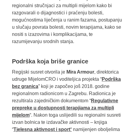
regionalni stručnjaci za multipli mijelom kako bi
razgovarali o dijagnostici i praćenju bolesti,
mogućnostima liječenja u ranim fazama, postupanju
u slučaju povrata bolesti, novim terapijama, kako se
nositi s izazovima i komplikacijama, te
razumijevanju srodnih stanja.
Podrška koja briše granice
Regijski susret otvorila je
Mira Armour
, direktorica
udruge MijelomCRO i voditeljica projekta “
Podrška
bez granica
” koji je započeo još 2018. godine
regionalnom radionicom u Zagrebu. Radionica je
rezultirala zajedničkim dokumentom “
Regulativne
prepreke u dostupnosti terapjiama za multipli
mijelom
“. Nakon toga uslijedili su regionalni susreti
izvan bolnica te izdavačke aktivnosti – knjiga
“
Tjelesna aktivnost i sport
“
namijenjen oboljelima