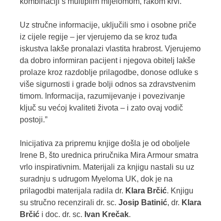
kombinaciji s multiplim mijelomom, rakom krvi.
Uz stručne informacije, uključili smo i osobne priče
iz cijele regije – jer vjerujemo da se kroz tuđa
iskustva lakše pronalazi vlastita hrabrost. Vjerujemo
da dobro informiran pacijent i njegova obitelj lakše
prolaze kroz razdoblje prilagodbe, donose odluke s
više sigurnosti i grade bolji odnos sa zdravstvenim
timom. Informacija, razumijevanje i povezivanje
ključ su većoj kvaliteti života – i zato ovaj vodič
postoji.”
Inicijativa za pripremu knjige došla je od oboljele
Irene B, što urednica priručnika Mira Armour smatra
vrlo inspirativnim. Materijali za knjigu nastali su uz
suradnju s udrugom Myeloma UK, dok je na
prilagodbi materijala radila dr.
Klara Brčić
. Knjigu
su stručno recenzirali dr. sc.
Josip Batinić
, dr.
Klara
Brčić
i doc. dr. sc.
Ivan Krečak
.