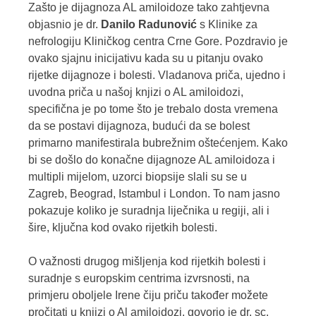
Zašto je dijagnoza AL amiloidoze tako zahtjevna
objasnio je dr.
Danilo Radunović
s Klinike za
nefrologiju Kliničkog centra Crne Gore. Pozdravio je
ovako sjajnu inicijativu kada su u pitanju ovako
rijetke dijagnoze i bolesti. Vladanova priča, ujedno i
uvodna priča u našoj knjizi o AL amiloidozi,
specifična je po tome što je trebalo dosta vremena
da se postavi dijagnoza, budući da se bolest
primarno manifestirala bubrežnim oštećenjem. Kako
bi se došlo do konačne dijagnoze AL amiloidoza i
multipli mijelom, uzorci biopsije slali su se u
Zagreb, Beograd, Istambul i London. To nam jasno
pokazuje koliko je suradnja liječnika u regiji, ali i
šire, ključna kod ovako rijetkih bolesti.
O važnosti drugog mišljenja kod rijetkih bolesti i
suradnje s europskim centrima izvrsnosti, na
primjeru oboljele Irene čiju priču također možete
pročitati u knjizi o Al amiloidozi, govorio je dr. sc.