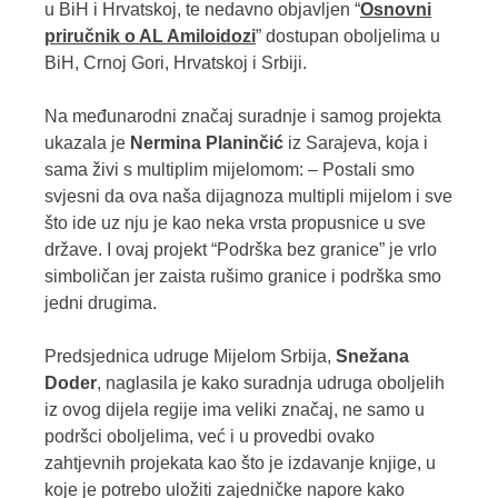
u BiH i Hrvatskoj, te nedavno objavljen “
Osnovni
priručnik o AL Amiloidozi
” dostupan oboljelima u
BiH, Crnoj Gori, Hrvatskoj i Srbiji.
Na međunarodni značaj suradnje i samog projekta
ukazala je
Nermina Planinčić
iz Sarajeva, koja i
sama živi s multiplim mijelomom: – Postali smo
svjesni da ova naša dijagnoza multipli mijelom i sve
što ide uz nju je kao neka vrsta propusnice u sve
države. I ovaj projekt “Podrška bez granice” je vrlo
simboličan jer zaista rušimo granice i podrška smo
jedni drugima.
Predsjednica udruge Mijelom Srbija,
Snežana
Doder
, naglasila je kako suradnja udruga oboljelih
iz ovog dijela regije ima veliki značaj, ne samo u
podršci oboljelima, već i u provedbi ovako
zahtjevnih projekata kao što je izdavanje knjige, u
koje je potrebo uložiti zajedničke napore kako