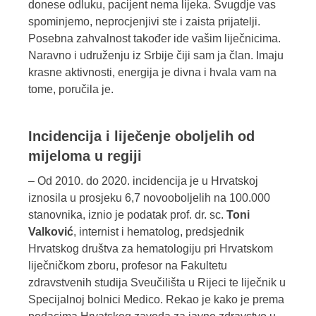
donese odluku, pacijent nema lijeka. Svugdje vas
spominjemo, neprocjenjivi ste i zaista prijatelji.
Posebna zahvalnost također ide vašim liječnicima.
Naravno i udruženju iz Srbije čiji sam ja član. Imaju
krasne aktivnosti, energija je divna i hvala vam na
tome, poručila je.
Incidencija i liječenje oboljelih od
mijeloma u regiji
– Od 2010. do 2020. incidencija je u Hrvatskoj
iznosila u prosjeku 6,7 novooboljelih na 100.000
stanovnika, iznio je podatak prof. dr. sc.
Toni
Valković
, internist i hematolog, predsjednik
Hrvatskog društva za hematologiju pri Hrvatskom
liječničkom zboru, profesor na Fakultetu
zdravstvenih studija Sveučilišta u Rijeci te liječnik u
Specijalnoj bolnici Medico. Rekao je kako je prema