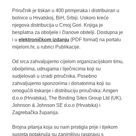
Priručnik je tiskan u 400 primjeraka i distribuiran u
bolnice u Hrvatskoj, BiH, Srbiji. Uskoro kreće
njegova distribucija u Crnoj Gori. Knjiga je
besplatna za oboljele i članove obitelji. Dostupna je
i u
elektroničkom izdanju
(PDF format) na portalu
mijelom.hr, u rubrici Publikacije.
Od srca zahvaljujemo cijelom organizacijskom timu,
oboljelima, udrugama i liječnicima koji su
sudjelovali u izradi priručnika. Posebno
zahvaljujemo sponzorima i donatorima koji su
omogućili tiskanje i distribuciju priručnika: Amgen
d.o.o (Hrvatska), The Binding Sites Group Ltd (UK),
Johnson & Johnson SE d.o.o (Hrvatska) i
Zagrebačka županija.
Brojna pitanja koja su nam pristigla prije i tijekom
susreta potaknula su zanimljivu raspravu s