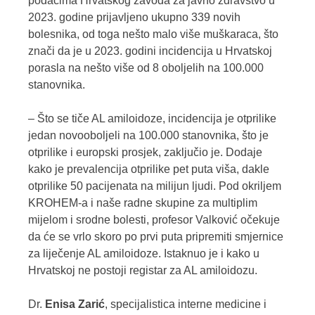
podacima Hrvatskog zavoda za javno zdravstvo u
2023. godine prijavljeno ukupno 339 novih
bolesnika, od toga nešto malo više muškaraca, što
znači da je u 2023. godini incidencija u Hrvatskoj
porasla na nešto više od 8 oboljelih na 100.000
stanovnika.
– Što se tiče AL amiloidoze, incidencija je otprilike
jedan novooboljeli na 100.000 stanovnika, što je
otprilike i europski prosjek, zaključio je. Dodaje
kako je prevalencija otprilike pet puta viša, dakle
otprilike 50 pacijenata na milijun ljudi. Pod okriljem
KROHEM-a i naše radne skupine za multiplim
mijelom i srodne bolesti, profesor Valković očekuje
da će se vrlo skoro po prvi puta pripremiti smjernice
za liječenje AL amiloidoze. Istaknuo je i kako u
Hrvatskoj ne postoji registar za AL amiloidozu.
Dr.
Enisa Zarić
, specijalistica interne medicine i