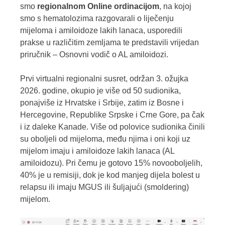
smo
regionalnom Online ordinacijom
, na kojoj
smo s hematolozima razgovarali o liječenju
mijeloma i amiloidoze lakih lanaca, usporedili
prakse u različitim zemljama te predstavili vrijedan
priručnik – Osnovni vodič o AL amiloidozi.
Prvi virtualni regionalni susret, održan 3. ožujka
2026. godine, okupio je više od 50 sudionika,
ponajviše iz Hrvatske i Srbije, zatim iz Bosne i
Hercegovine, Republike Srpske i Crne Gore, pa čak
i iz daleke Kanade. Više od polovice sudionika činili
su oboljeli od mijeloma, među njima i oni koji uz
mijelom imaju i amiloidoze lakih lanaca (AL
amiloidozu). Pri čemu je gotovo 15% novooboljelih,
40% je u remisiji, dok je kod manjeg dijela bolest u
relapsu ili imaju MGUS ili šuljajući (smoldering)
mijelom.