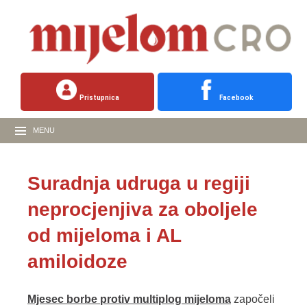
Pristupnica
Facebook
MENU
Suradnja udruga u regiji
neprocjenjiva za oboljele
od mijeloma i AL
amiloidoze
Mjesec borbe protiv multiplog mijeloma
započeli