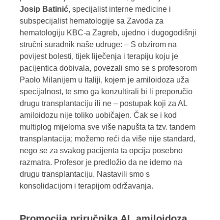
Josip Batinić
, specijalist interne medicine i
subspecijalist hematologije sa Zavoda za
hematologiju KBC-a Zagreb, ujedno i dugogodišnji
stručni suradnik naše udruge: – S obzirom na
povijest bolesti, tijek liječenja i terapiju koju je
pacijentica dobivala, povezali smo se s profesorom
Paolo Milanijem u Italiji, kojem je amiloidoza uža
specijalnost, te smo ga konzultirali bi li preporučio
drugu transplantaciju ili ne – postupak koji za AL
amiloidozu nije toliko uobičajen. Čak se i kod
multiplog mijeloma sve više napušta ta tzv. tandem
transplantacija; možemo reći da više nije standard,
nego se za svakog pacijenta ta opcija posebno
razmatra. Profesor je predložio da ne idemo na
drugu transplantaciju. Nastavili smo s
konsolidacijom i terapijom održavanja.
Promocija priručnika AL amiloidoza