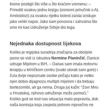
bismo postigli što više u što kraćem vremenu: –
Prirediti ovakvu jednu knjigu (osnovni priručnik o AL
Amiloidozi) za ovakvu rijetku bolest zaista iziskuje
jako veliki napor. Jako sam ponosna i zahvalna što
smo mi kao Udruženje Srbije dio toga.
Nejednaka dostupnost lijekova
Koliko je regijska suradnja značajna za oboljele
jasno se vidi iz iskustva
Nermine Planinčić
, članice
udruge Mijelom u BiH. – Danas sam imala redovnu
terapiju u kliničkom centru (svaki utorak sam gore) i
čula dvije nepoznate osobe pričaju kako je netko
njen dobio dijagnozu multipli mijelom i da trebaju
bortezomibi, ali ga nema. Druga joj kaže: “Zovi Miru
u Hrvatskoj, njihovo udruženje može pomoći.”
Koliko god se kod nas situacija malo popravila, dok
naša komisija koja zasjeda jednom mjesečno ne