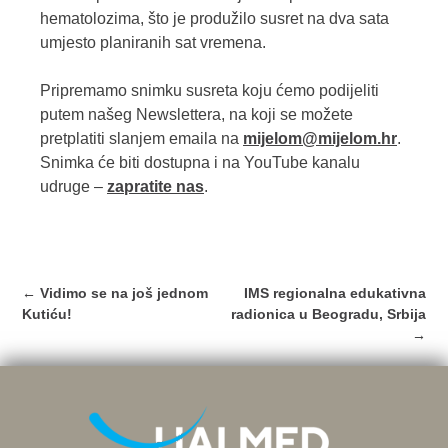
hematolozima, što je produžilo susret na dva sata
umjesto planiranih sat vremena.
Pripremamo snimku susreta koju ćemo podijeliti
putem našeg Newslettera, na koji se možete
pretplatiti slanjem emaila na
mijelom@mijelom.hr
.
Snimka će biti dostupna i na YouTube kanalu
udruge –
zapratite nas
.
Post
←
Vidimo se na još jednom
IMS regionalna edukativna
navigation
Kutiću!
radionica u Beogradu, Srbija
→