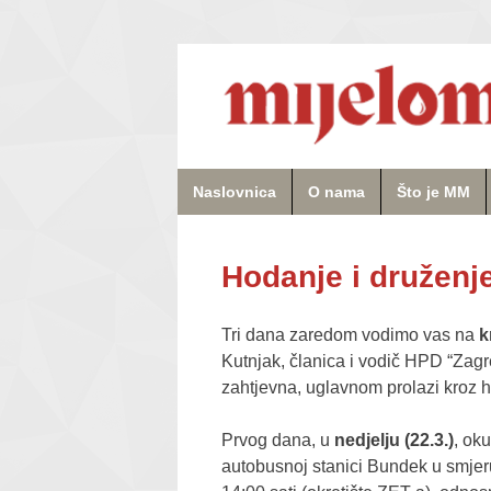
Naslovnica
O nama
Što je MM
Hodanje i druženj
Tri dana zaredom vodimo vas na
k
Kutnjak, članica i vodič HPD “Zagr
zahtjevna, uglavnom prolazi kroz h
Prvog dana, u
nedjelju (22.3.)
, ok
autobusnoj stanici Bundek u smjeru 