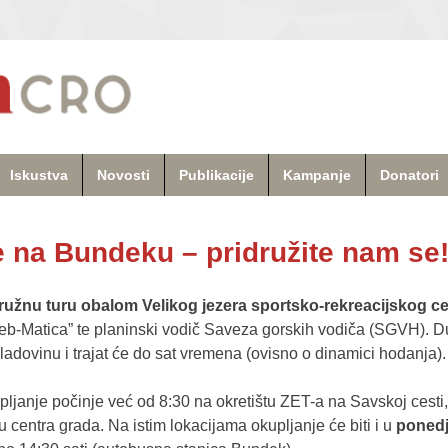
Iskustva
Novosti
Publikacije
Kampanje
Donatori
e na Bundeku – pridružite nam se
ružnu turu obalom Velikog jezera sportsko-rekreacijskog 
eb-Matica” te planinski vodič Saveza gorskih vodiča (SGVH). Dul
ladovinu i trajat će do sat vremena (ovisno o dinamici hodanja).
upljanje počinje već od 8:30 na okretištu ZET-a na Savskoj cesti
centra grada. Na istim lokacijama okupljanje će biti i u
ponedje