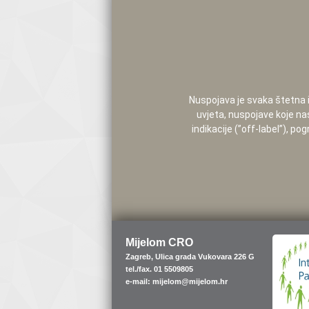
Nuspojava je svaka štetna i 
uvjeta, nuspojave koje na
indikacije (”off-label”), 
Mijelom CRO
Zagreb, Ulica grada Vukovara 226 G
tel./fax. 01 5509805
e-mail: mijelom@mijelom.hr