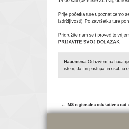
14:00 sati (okretište ZET-a), odno
Prije početka ture upoznat ćemo se
izdržljivosti). Po završetku ture p
Pridružite nam se i provedite vrijem
PRIJAVITE SVOJ DOLAZAK
Napomena
: Odazivom na hodanje 
istom, da turi pristupa na osobnu 
Post
←
IMS regionalna edukativna radi
navigation