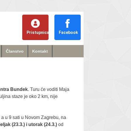
Pristupnica
Facebook
Članstvo
Kontakt
!
centra Bundek
. Turu će voditi Maja
jina staze je oko 2 km, nije
, a u 9 sati u Novom Zagrebu, na
ljak (23.3.) i utorak (24.3.)
od