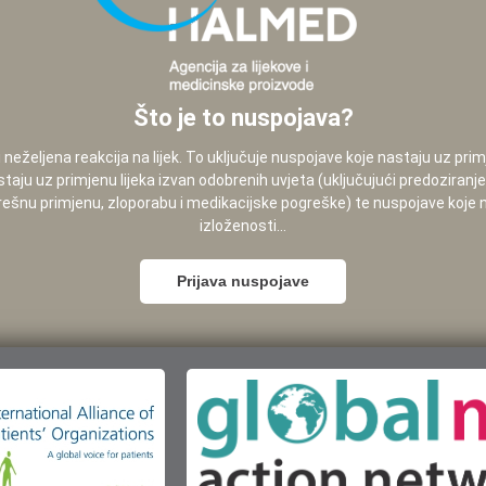
Što je to nuspojava?
neželjena reakcija na lijek. To uključuje nuspojave koje nastaju uz pri
staju uz primjenu lijeka izvan odobrenih uvjeta (uključujući predoziranj
pogrešnu primjenu, zloporabu i medikacijske pogreške) te nuspojave koje
izloženosti...
Prijava nuspojave