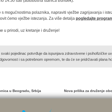
sno 14:30 sati (autobusna stanica Bundek).
 s mogućnostima polaznika, napraviti vježbe zagrijavanja i iste
onovit ćemo vježbe istezanja. Za više detalja
pogledajte program
e u prirodi, uz kretanje i druženje!
svaki pojedinac potvrđuje da ispunjava zdravstvene i psihofizičke uv
odgovornost i sa potrebnom opremom, te da će se pridržavati plana ho
onica u Beogradu, Srbija
Nova prilika za druženje obol