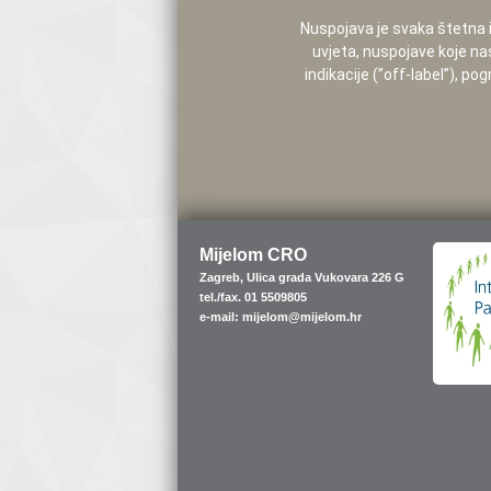
Nuspojava je svaka štetna i 
uvjeta, nuspojave koje na
indikacije (”off-label”), 
Mijelom CRO
Zagreb, Ulica grada Vukovara 226 G
tel./fax. 01 5509805
e-mail: mijelom@mijelom.hr