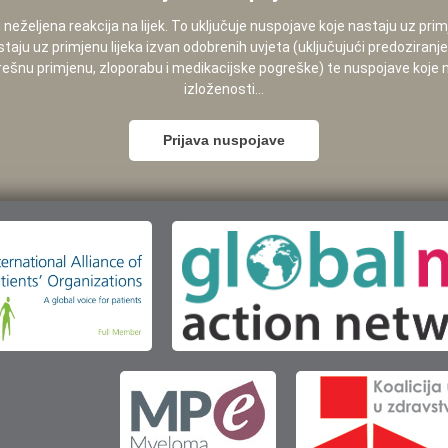
neželjena reakcija na lijek. To uključuje nuspojave koje nastaju uz pri
staju uz primjenu lijeka izvan odobrenih uvjeta (uključujući predoziranj
pogrešnu primjenu, zloporabu i medikacijske pogreške) te nuspojave koje
izloženosti...
Prijava nuspojave