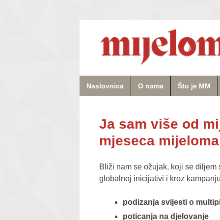
Naslovnica
O nama
Što je MM
Ja sam više od mi
mjeseca mijeloma
Bliži nam se ožujak, koji se diljem
globalnoj inicijativi i kroz kampanj
podizanja svijesti o multi
poticanja na djelovanje