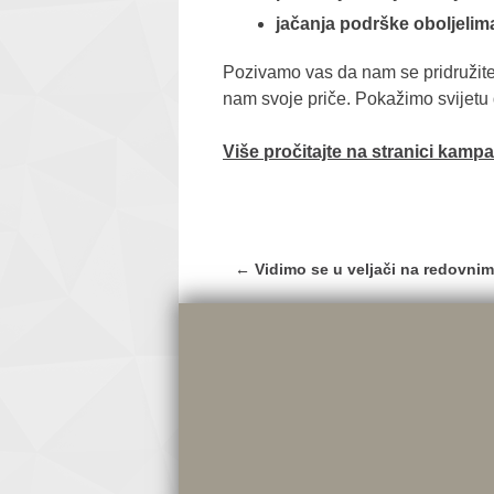
jačanja podrške oboljelima
Pozivamo vas da nam se pridružite 
nam svoje priče. Pokažimo svijet
Više pročitajte na stranici kamp
Post
←
Vidimo se u veljači na redovnim
navigation