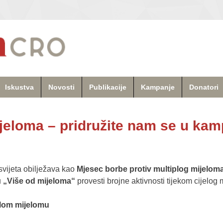
Iskustva
Novosti
Publikacije
Kampanje
Donatori
jeloma – pridružite nam se u kam
 svijeta obilježava kao
Mjesec borbe protiv multiplog mijelom
u
„Više od mijeloma“
provesti brojne aktivnosti tijekom cijelog 
plom mijelomu