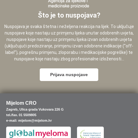
Što je to nuspojava?
Nuspojava je svaka štetna i neželjena reakcija na lijek. To uključuje
nuspojave koje nastaju uz primjenu lijeka unutar odobrenih uvjeta,
nuspojave koje nastaju uz primjenu lijeka izvan odobrenih uvjeta
(uključujući predoziranje, primjenu izvan odobrene indikacije (”off-
label”), pogrešnu primjenu, zloporabu i medikacijske pogreške) te
nuspojave koje nastaju zbog profesionalne izloženosti...
Prijava nuspojave
Mijelom CRO
Zagreb, Ulica grada Vukovara 226 G
tel./fax. 01 5509805
e-mail: mijelom@mijelom.hr