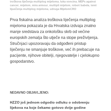
troškova liječenja multiplog mijeloma
,
luka voncina
,
MEPs against
cancer
,
mijelom
,
mira armour
,
multipli mijelom
,
robert babela
,
teret
lijuečenja multiplog mijeloma
,
udruga MijelomCRO
Prva fiskalna analiza troškova liječenja multiplog
mijeloma pokazala je da Hrvatska izdvaja znatno
manje sredstava za onkološku skrb od većine
europskih zemalja što utječe na stope preživljenja.
Stručnjaci upozoravaju da odgođeni pristup
liječenju ne smanjuje troškove, već ih prebacuje na
pacijente, njihove obitelji, njegovatelje i cjelokupno
gospodarstvo.
NEDAVNO OBJAVLJENO:
HZZO još jednom odgodio odluku o odobrenju
lijekova na koje čekamo gotovo dvije godine