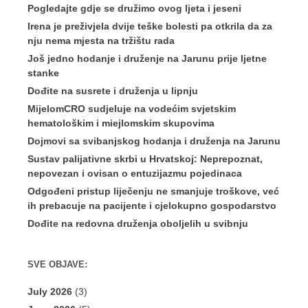
Pogledajte gdje se družimo ovog ljeta i jeseni
Irena je preživjela dvije teške bolesti pa otkrila da za
nju nema mjesta na tržištu rada
Još jedno hodanje i druženje na Jarunu prije ljetne
stanke
Dođite na susrete i druženja u lipnju
MijelomCRO sudjeluje na vodećim svjetskim
hematološkim i miejlomskim skupovima
Dojmovi sa svibanjskog hodanja i druženja na Jarunu
Sustav palijativne skrbi u Hrvatskoj: Neprepoznat,
nepovezan i ovisan o entuzijazmu pojedinaca
Odgođeni pristup liječenju ne smanjuje troškove, već
ih prebacuje na pacijente i cjelokupno gospodarstvo
Dođite na redovna druženja oboljelih u svibnju
SVE OBJAVE:
July 2026
(3)