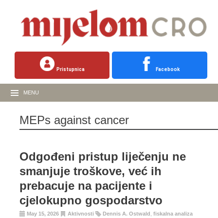
Pristupnica
Facebook
MENU
MEPs against cancer
Odgođeni pristup liječenju ne
smanjuje troškove, već ih
prebacuje na pacijente i
cjelokupno gospodarstvo
May 15, 2026
Aktivnosti
Dennis A. Ostwald
,
fiskalna analiza