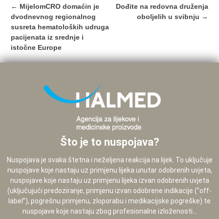
Post
←
MijelomCRO domaćin je
Dođite na redovna druženja
navigation
dvodnevnog regionalnog
oboljelih u svibnju
→
susreta hematoloških udruga
pacijenata iz srednje i
istočne Europe
Što je to nuspojava?
Nuspojava je svaka štetna i neželjena reakcija na lijek. To uključuje
nuspojave koje nastaju uz primjenu lijeka unutar odobrenih uvjeta,
nuspojave koje nastaju uz primjenu lijeka izvan odobrenih uvjeta
(uključujući predoziranje, primjenu izvan odobrene indikacije (”off-
label”), pogrešnu primjenu, zloporabu i medikacijske pogreške) te
nuspojave koje nastaju zbog profesionalne izloženosti...