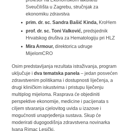
Sveučilišta u Zagrebu, stručnjak za
ekonomiku zdravstva
prim. dr. sc. Sandra Bašić Kinda,
KroHem
prof. dr. sc. Toni Valković,
predsjednik
Hrvatskog društva za Hematologiju pri HLZ
Mira Armour,
direktorica udruge
MijelomCRO
Osim predstavljanja rezultata istraživanja, program
uključuje i
dva tematska panela
– jedan posvećen
zdravstvenim politikama i dostupnosti liječenja, a
drugi kliničkim iskustvima i pristupu liječenju
multiplog mijeloma. Rasprava će objediniti
perspektive ekonomije, medicine i pacijenata s
ciljem stvaranja cjelovitog uvida u izazove i
mogućnosti unaprjeđenja sustava. Skup će
moderirati dugogodišnja zdravstvena novinarka
Ivana Rimac Lesički.