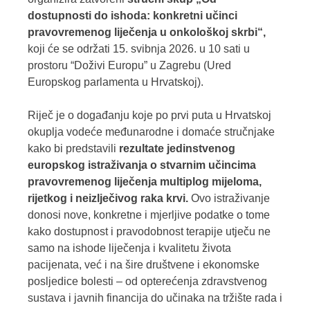
dostupnosti do ishoda: konkretni učinci
pravovremenog liječenja u onkološkoj skrbi“,
koji će se održati 15. svibnja 2026. u 10 sati u
prostoru “Doživi Europu” u Zagrebu (Ured
Europskog parlamenta u Hrvatskoj).
Riječ je o događanju koje po prvi puta u Hrvatskoj
okuplja vodeće međunarodne i domaće stručnjake
kako bi predstavili
rezultate jedinstvenog
europskog istraživanja o stvarnim učincima
pravovremenog liječenja multiplog mijeloma,
rijetkog i neizlječivog raka krvi.
Ovo istraživanje
donosi nove, konkretne i mjerljive podatke o tome
kako dostupnost i pravodobnost terapije utječu ne
samo na ishode liječenja i kvalitetu života
pacijenata, već i na šire društvene i ekonomske
posljedice bolesti – od opterećenja zdravstvenog
sustava i javnih financija do učinaka na tržište rada i