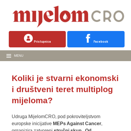
Pristupnica
Facebook
MENU
Koliki je stvarni ekonomski
i društveni teret multiplog
mijeloma?
Udruga MijelomCRO, pod pokroviteljstvom
europske inicijative
MEPs Against Cancer
,
organizira zatvoreni
stručni skup „Od