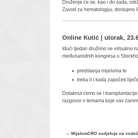
Druženje će se, kao i do sada, održ
Zavod za hematologiju, dostupno l
Online Kutić | utorak, 23.
Idući tjedan družimo se virtualno n
međunarodnih kongresa u Stockhol
predstanja mijeloma te
treba li i kada započeti lije
Dotaknut ćemo se i transplantacije
razgovor o temama koje vas zanimaju
Post
←
MijelomCRO sudjeluje na vodeć