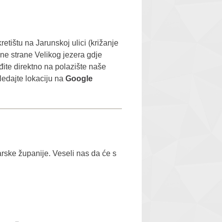
etištu na Jarunskoj ulici (križanje
žne strane Velikog jezera gdje
ite direktno na polazište naše
ledajte lokaciju na
Google
rske županije. Veseli nas da će s