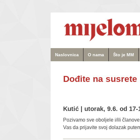
Naslovnica
O nama
Što je MM
Dođite na susrete 
Kutić | utorak, 9.6. od 17
Pozivamo sve oboljele i/ili članov
Vas da prijavite svoj dolazak put