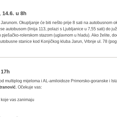
 14.6. u 8h
Jarunom. Okupljanje će biti nešto prije 8 sati na autobusnom okr
e autobusom (linija 113, polazi s Ljubljanice u 7,55 sati) do ju
 pješačko-rolerskom stazom (uglavnom u hladu). Ako želite, dođ
 autobusne stanice kod Konjičkog kluba Jarun, Vrbnje ul. 78 (pog
u 17h
od multiplog mijeloma i AL-amiloidoze Primorsko-goranske i Ista
tranović
. Očekuje vas:
 koje vas zanimaju