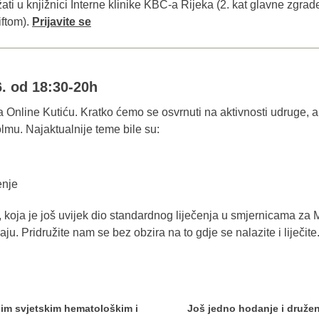
ati u knjižnici Interne klinike KBC-a Rijeka (2. kat glavne zgrad
iftom).
Prijavite se
6. od 18:30-20h
a Online Kutiću. Kratko ćemo se osvrnuti na aktivnosti udruge, a 
mu. Najaktualnije teme bile su:
čenje
, koja je još uvijek dio standardnog liječenja u smjernicama za
. Pridružite nam se bez obzira na to gdje se nalazite i liječite
im svjetskim hematološkim i
Još jedno hodanje i družen