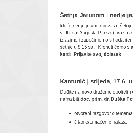
Šetnja Jarunom | nedjelja,
Iduće nedjelje vodimo vas u šetnju 
s Ulicom Augusta Piazze). Vozimo s
izlazimo i započinjemo s hodanjem
šetnje u 8:15 sati. Krenuti ćemo s
karti
).
Prijavite svoj dolazak
Kantunić
| srijeda, 17.6. 
Dođite na novo druženje oboljelih 
nama biti
doc. prim. dr. Duška Pe
otvoreni razgovor o temama
čitanje/tumačenje nalaza