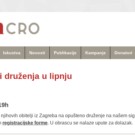
Iskustva
Novosti
Publikacije
Kampanje
Donatori
i druženja u lipnju
-19h
e njihovih obitelji iz Zagreba na opušteno druženje na našem s
em
registracijske forme
. U obrascu se nalaze upute za dolazak.