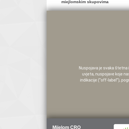
navigation
miejlomskim skupovima
Nuspojava je svaka štetna i 
uvjeta, nuspojave koje na
indikacije (”off-label”), 
Mijelom CRO