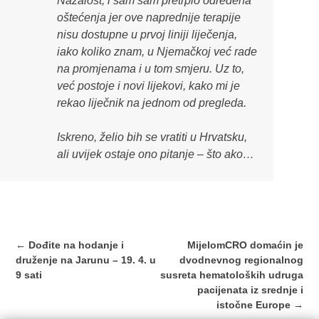
Nažalost, i sam sam pretrpio određena
oštećenja jer ove naprednije terapije
nisu dostupne u prvoj liniji liječenja,
iako koliko znam, u Njemačkoj već rade
na promjenama i u tom smjeru. Uz to,
već postoje i novi lijekovi, kako mi je
rekao liječnik na jednom od pregleda.
Iskreno, želio bih se vratiti u Hrvatsku,
ali uvijek ostaje ono pitanje – što ako…
Post
←
Dođite na hodanje i
MijelomCRO domaćin je
navigation
druženje na Jarunu – 19. 4. u
dvodnevnog regionalnog
9 sati
susreta hematoloških udruga
pacijenata iz srednje i
istočne Europe
→