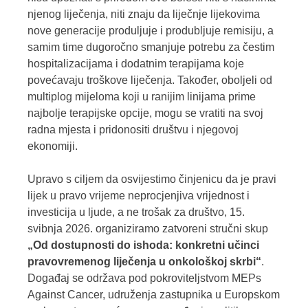
njenog liječenja, niti znaju da liječnje lijekovima
nove generacije produljuje i produbljuje remisiju, a
samim time dugoročno smanjuje potrebu za čestim
hospitalizacijama i dodatnim terapijama koje
povećavaju troškove liječenja. Također, oboljeli od
multiplog mijeloma koji u ranijim linijama prime
najbolje terapijske opcije, mogu se vratiti na svoj
radna mjesta i pridonositi društvu i njegovoj
ekonomiji.
Upravo s ciljem da osvijestimo činjenicu da je pravi
lijek u pravo vrijeme neprocjenjiva vrijednost i
investicija u ljude, a ne trošak za društvo, 15.
svibnja 2026.
organiziramo
zatvoreni stručni skup
„Od dostupnosti do ishoda: konkretni učinci
pravovremenog liječenja u onkološkoj skrbi“
.
Događaj se održava pod pokroviteljstvom MEPs
Against Cancer, udruženja zastupnika u Europskom