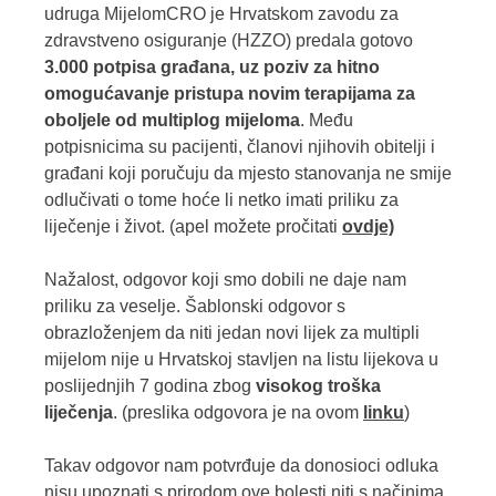
udruga MijelomCRO je Hrvatskom zavodu za
zdravstveno osiguranje (HZZO) predala gotovo
3.000 potpisa građana, uz poziv za hitno
omogućavanje pristupa novim terapijama za
oboljele od multiplog mijeloma
. Među
potpisnicima su pacijenti, članovi njihovih obitelji i
građani koji poručuju da mjesto stanovanja ne smije
odlučivati o tome hoće li netko imati priliku za
liječenje i život. (apel možete pročitati
ovdje)
Nažalost, odgovor koji smo dobili ne daje nam
priliku za veselje. Šablonski odgovor s
obrazloženjem da niti jedan novi lijek za multipli
mijelom nije u Hrvatskoj stavljen na listu lijekova u
poslijednjih 7 godina zbog
visokog troška
liječenja
. (preslika odgovora je na ovom
linku
)
Takav odgovor nam potvrđuje da donosioci odluka
nisu upoznati s prirodom ove bolesti niti s načinima