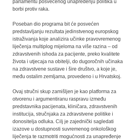
parlamentu posvećenog unapređenju politika u
borbi protiv raka.
Poseban dio programa bit će posvećen
predstavljanju rezultata jedinstvenog europskog
istraživanja koje analizira učinke pravovremenog
liječenja multiplog mijeloma na više razina – od
zdravstvenih ishoda za pacijente, preko kvalitete
života i utjecaja na obitelji, do dugoročnih učinaka
na zdravstvene sustave i šire društvo, a koje je,
među ostalim zemljama, provedeno i u Hrvatskoj.
Ovaj stručni skup zamišljen je kao platforma za
otvorenu i argumentiranu raspravu između
predstavnika pacijenata, kliničara, zdravstvenih
institucija, stručnjaka za zdravstvene politike i
donositelja odluka. Cilj je zajednički sagledati
izazove u dostupnosti suvremenog onkološkog
liječenja te razmotriti mogućnosti za unapređenje