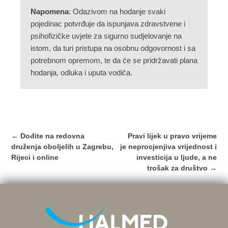
Napomena
: Odazivom na hodanje svaki
pojedinac potvrđuje da ispunjava zdravstvene i
psihofizičke uvjete za sigurno sudjelovanje na
istom, da turi pristupa na osobnu odgovornost i sa
potrebnom opremom, te da će se pridržavati plana
hodanja, odluka i uputa vodiča.
Post
←
Dođite na redovna
Pravi lijek u pravo vrijeme
navigation
druženja oboljelih u Zagrebu,
je neprocjenjiva vrijednost i
Rijeci i online
investicija u ljude, a ne
trošak za društvo
→