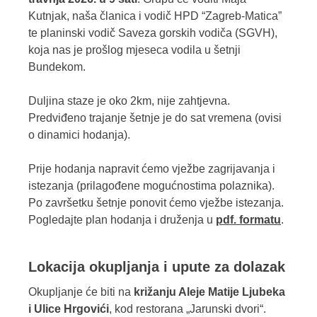
Kutnjak, naša članica i vodič HPD “Zagreb-Matica”
te planinski vodič Saveza gorskih vodiča (SGVH),
koja nas je prošlog mjeseca vodila u šetnji
Bundekom.
Duljina staze je oko 2km, nije zahtjevna.
Predviđeno trajanje šetnje je do sat vremena (ovisi
o dinamici hodanja).
Prije hodanja napravit ćemo vježbe zagrijavanja i
istezanja (prilagođene mogućnostima polaznika).
Po završetku šetnje ponovit ćemo vježbe istezanja.
Pogledajte plan hodanja i druženja u
pdf. formatu
.
Lokacija okupljanja i upute za dolazak
Okupljanje će biti na
križanju Aleje Matije Ljubeka
i Ulice Hrgovići
, kod restorana „Jarunski dvori“.