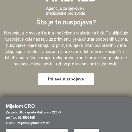
Što je to nuspojava?
Nuspojava je svaka štetna i neželjena reakcija na lijek. To uključuje
nuspojave koje nastaju uz primjenu lijeka unutar odobrenih uvjeta,
nuspojave koje nastaju uz primjenu lijeka izvan odobrenih uvjeta
(uključujući predoziranje, primjenu izvan odobrene indikacije (”off-
label”), pogrešnu primjenu, zloporabu i medikacijske pogreške) te
nuspojave koje nastaju zbog profesionalne izloženosti...
Prijava nuspojave
Mijelom CRO
Zagreb, Ulica grada Vukovara 226 G
tel./fax. 01 5509805
e-mail: mijelom@mijelom.hr