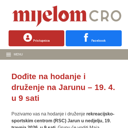
Pristupnica
Facebook
MENU
Dođite na hodanje i
druženje na Jarunu – 19. 4.
u 9 sati
Pozivamo vas na hodanje i druženje
rekreacijsko-
sportskim centrom (RSC) Jarun u nedjelju, 19.
travnja 2026. u 9 sati
. Grupu će voditi Maja