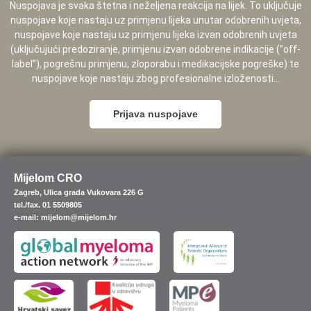
Nuspojava je svaka štetna i neželjena reakcija na lijek. To uključuje
nuspojave koje nastaju uz primjenu lijeka unutar odobrenih uvjeta,
nuspojave koje nastaju uz primjenu lijeka izvan odobrenih uvjeta
(uključujući predoziranje, primjenu izvan odobrene indikacije (”off-
label”), pogrešnu primjenu, zloporabu i medikacijske pogreške) te
nuspojave koje nastaju zbog profesionalne izloženosti...
Prijava nuspojave
Mijelom CRO
Zagreb, Ulica grada Vukovara 226 G
tel./fax. 01 5509805
e-mail: mijelom@mijelom.hr