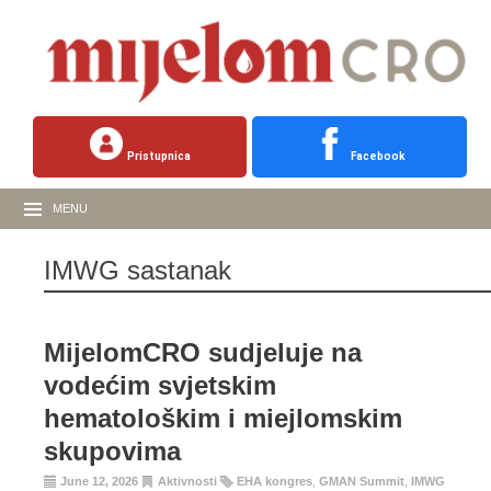
Pristupnica
Facebook
MENU
IMWG sastanak
MijelomCRO sudjeluje na
vodećim svjetskim
hematološkim i miejlomskim
skupovima
June 12, 2026
Aktivnosti
EHA kongres
,
GMAN Summit
,
IMWG