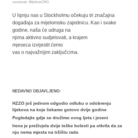
sastanak
,
MijelomCRO
U lipnju nas u Stockholmu očekuju tri značajna
događaja za mijelomsku zajednicu. Kao i svake
godine, naša će udruga na
njima aktivno sudjelovati, a krajem
mjeseca izvijestit ćemo
vas o najvažnijim zaključcima.
NEDAVNO OBJAVLJENO:
HZZO još jednom odgodio odluku o odobrenju
lijekova na koje čekamo gotovo dvije godine
Pogledajte gdje se družimo ovog ljeta i jeseni
Irena je preživjela dvije teške bolesti pa otkrila da za
nju nema mjesta na tržištu rada