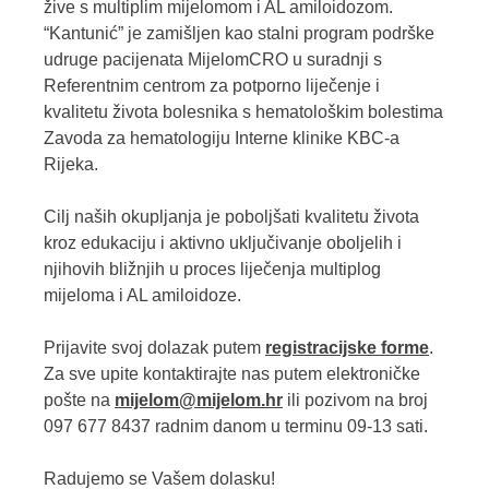
žive s multiplim mijelomom i AL amiloidozom.
“Kantunić” je zamišljen kao stalni program podrške
udruge pacijenata MijelomCRO u suradnji s
Referentnim centrom za potporno liječenje i
kvalitetu života bolesnika s hematološkim bolestima
Zavoda za hematologiju Interne klinike KBC-a
Rijeka.
Cilj naših okupljanja je poboljšati kvalitetu života
kroz edukaciju i aktivno uključivanje oboljelih i
njihovih bližnjih u proces liječenja multiplog
mijeloma i AL amiloidoze.
Prijavite svoj dolazak putem
registracijske forme
.
Za sve upite kontaktirajte nas putem elektroničke
pošte na
mijelom@mijelom.hr
ili pozivom na broj
097 677 8437 radnim danom u terminu 09-13 sati.
Radujemo se Vašem dolasku!