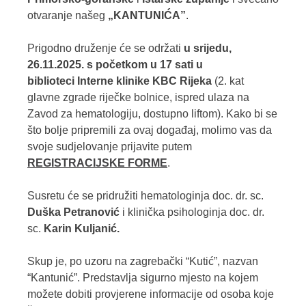
otvaranje našeg
„KANTUNIĆA”
.
Prigodno druženje će se održati
u srijedu,
26.11.2025. s početkom u 17 sati u
biblioteci Interne klinike KBC Rijeka
(2. kat
glavne zgrade riječke bolnice, ispred ulaza na
Zavod za hematologiju, dostupno liftom). Kako bi se
što bolje pripremili za ovaj događaj, molimo vas da
svoje sudjelovanje prijavite putem
REGISTRACIJSKE FORME
.
Susretu će se pridružiti hematologinja doc. dr. sc.
Duška Petranović
i klinička psihologinja doc. dr.
sc.
Karin Kuljanić.
Skup je, po uzoru na zagrebački “Kutić”, nazvan
“Kantunić”. Predstavlja sigurno mjesto na kojem
možete dobiti provjerene informacije od osoba koje