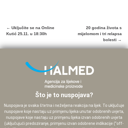
Post
←
Uključite se na Online
20 godina života s
navigation
Kutić 25.11. u 18:30h
mijelomom i tri relapsa
bolesti
→
Što je to nuspojava?
Nuspojava je svaka štetna i neželjena reakcija na lijek. To uključuje
nuspojave koje nastaju uz primjenu lijeka unutar odobrenih uvjeta,
nuspojave koje nastaju uz primjenu lijeka izvan odobrenih uvjeta
(uključujući predoziranje, primjenu izvan odobrene indikacije (”off-