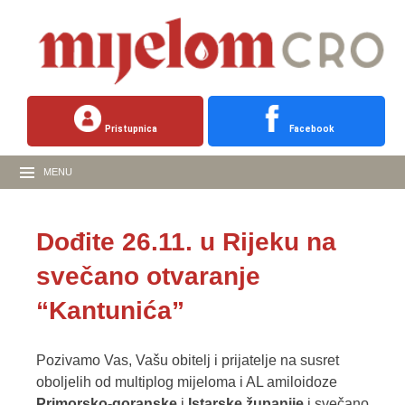
Pristupnica
Facebook
MENU
Dođite 26.11. u Rijeku na
svečano otvaranje
“Kantunića”
Pozivamo Vas, Vašu obitelj i prijatelje na susret
oboljelih od multiplog mijeloma i AL amiloidoze
Primorsko-goranske
i
Istarske županije
i svečano