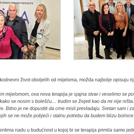
vakodnevni život oboljelih od mijeloma, možda najbolje opisuju r
plim mijelomom, ova nova terapija je sjajna stvar i veselimo se 
 kako se nosim s bolešću… trudim se živjeti kao da mi nije ništ
e. Bitno je ne dopustiti da crne misli prevladaju. Sretan sam i
kojih se ne može pobjeći i stalnu potrebu da budem blizu bolnice
entima nadu u budućnost u kojoj bi se terapija primila samo je