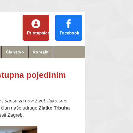
Pristupnica
Facebook
Članstvo
Kontakt
stupna pojedinim
e i šansu za novi život. Jako smo
e član naše udruge
Zlatko Trbuha
esti Zagreb.