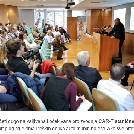
četi dugo najvaljivana i očekivana proizvodnja
CAR-T stanične
ltiplog mijeloma i teških oblika autoimunih bolesti. Ako sve pro