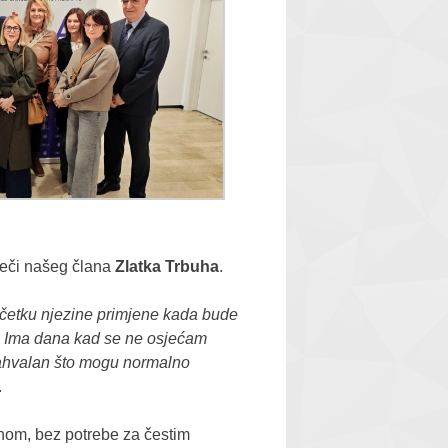
iječi našeg člana
Zlatka Trbuha
.
početku njezine primjene kada bude
a. Ima dana kad se ne osjećam
 zahvalan što mogu normalno
.
dnom, bez potrebe za čestim