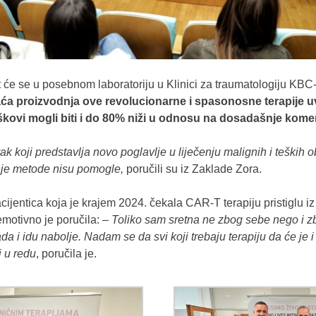
 će se u posebnom laboratoriju u Klinici za traumatologiju KBC-a
a proizvodnja ove revolucionarne i spasonosne terapije uve
škovi mogli biti i do 80% niži u odnosu na dosadašnje komerc
 koji predstavlja novo poglavlje u liječenju malignih i teških o
je metode nisu pomogle,
poručili su iz Zaklade Zora.
acijentica koja je krajem 2024. čekala CAR-T terapiju pristiglu iz
motivno je poručila: –
Toliko sam sretna ne zbog sebe nego i zbo
ada i idu nabolje. Nadam se da svi koji trebaju terapiju da će je 
i u redu
, poručila je.