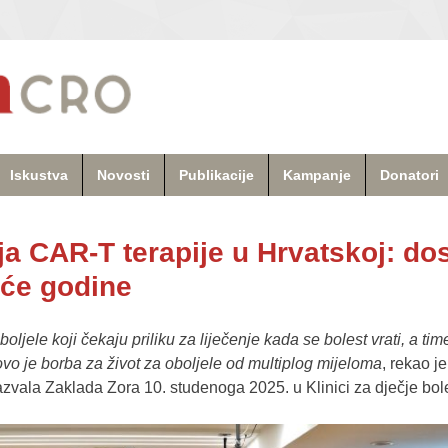
Iskustva
Novosti
Publikacije
Kampanje
Donatori
ja CAR-T terapije u Hrvatskoj: do
uće godine
ljele koji čekaju priliku za liječenje kada se bolest vrati, a tim
, ovo je borba za život za oboljele od multiplog mijeloma
, rekao j
sazvala Zaklada Zora 10. studenoga 2025. u Klinici za dječje bol