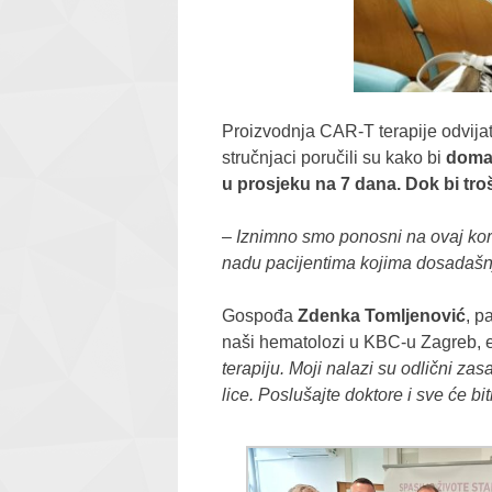
Proizvodnja CAR-T terapije odvijat
stručnjaci poručili su kako bi
domać
u prosjeku na 7 dana. Dok bi tro
–
Iznimno smo ponosni na ovaj korak
nadu pacijentima kojima dosadašn
Gospođa
Zdenka Tomljenović
, p
naši hematolozi u KBC-u Zagreb, e
terapiju. Moji nalazi su odlični zas
lice. Poslušajte doktore i sve će bit