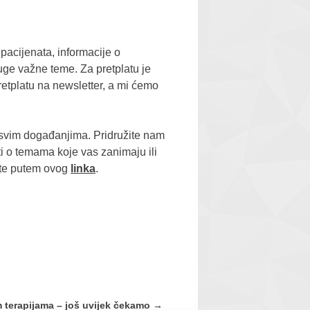
pacijenata, informacije o
ruge važne teme. Za pretplatu je
retplatu na newsletter, a mi ćemo
sa svim događanjima. Pridružite nam
ati o temama koje vas zanimaju ili
žete putem ovog
linka
.
 terapijama – još uvijek čekamo
→