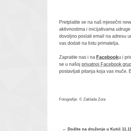
Pretplatite se na naš mjesečni new
aktivnostima i inicijativama udruge
dovoljno poslati email na adresu 
vas dodati na listu primatelja.
Zapratite nas i na
Facebook
u i pr
se u našoj
privatnoj Facebook grup
postavljati pitanja koja vas muče.
Fotografije: © Zaklada Zora
Post
←
Dođite na druženje u Kutić 11.11.