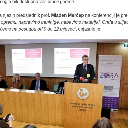
mogla biti dostupna već iduće godine.
 a njezin predsjednik prof.
Mladen Merćep
na konferenciji je pre
opremu, napravimo treninige, nabavimo materijal. Onda u slije
t ćemo na posudbu od 9 do 12 mjeseci
, objasnio je.