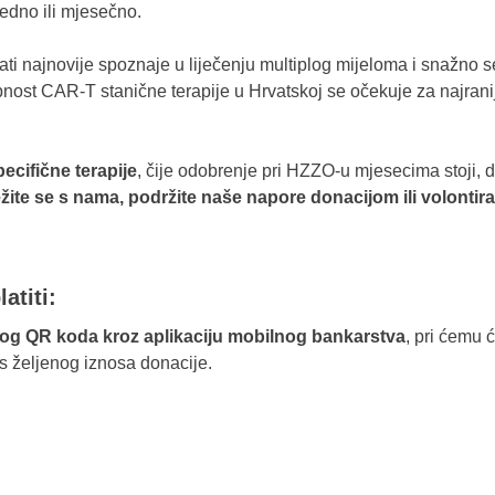
jedno ili mjesečno.
i najnovije spoznaje u liječenju multiplog mijeloma i snažno s
pnost CAR-T stanične terapije u Hrvatskoj se očekuje za najran
pecifične terapije
, čije odobrenje pri HZZO-u mjesecima stoji, 
žite se s nama, podržite naše napore donacijom ili volont
atiti:
og QR koda kroz aplikaciju mobilnog bankarstva
, pri ćemu 
s željenog iznosa donacije.