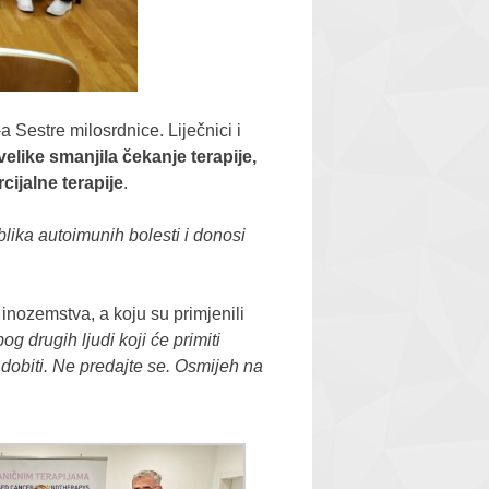
 Sestre milosrdnice. Liječnici i
like smanjila čekanje terapije,
ijalne terapije
.
blika autoimunih bolesti i donosi
 inozemstva, a koju su primjenili
g drugih ljudi koji će primiti
i dobiti. Ne predajte se. Osmijeh na