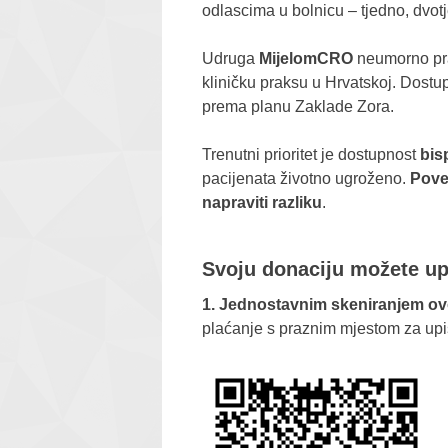
odlascima u bolnicu – tjedno, dvot
Udruga
MijelomCRO
neumorno prat
kliničku praksu u Hrvatskoj. Dostu
prema planu Zaklade Zora.
Trenutni prioritet je dostupnost
bis
pacijenata životno ugroženo.
Pove
napraviti razliku
.
Svoju donaciju možete upl
1. Jednostavnim skeniranjem ov
plaćanje s praznim mjestom za upi