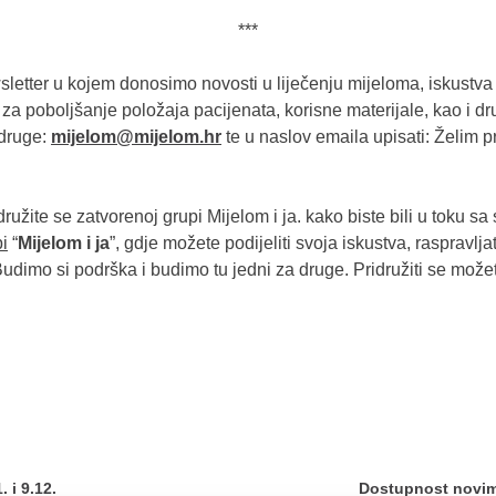
***
sletter u kojem donosimo novosti u liječenju mijeloma, iskustva 
 za poboljšanje položaja pacijenata, korisne materijale, kao i d
udruge:
mijelom@mijelom.hr
te u naslov emaila upisati: Želim p
idružite se zatvorenoj grupi Mijelom i ja. kako biste bili u toku 
i
“
Mijelom i ja
”, gdje možete podijeliti svoja iskustva, raspravlj
 Budimo si podrška i budimo tu jedni za druge. Pridružiti se mo
 i 9.12.
Dostupnost novim