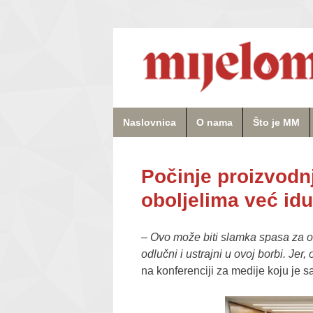
Naslovnica
O nama
Što je MM
Počinje proizvodn
oboljelima već id
–
Ovo može biti slamka spasa za obo
odlučni i ustrajni u ovoj borbi. Jer
na konferenciji za medije koju je 