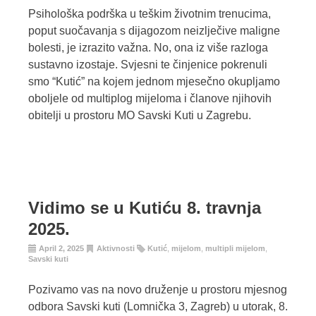
Psihološka podrška u teškim životnim trenucima,
poput suočavanja s dijagozom neizlječive maligne
bolesti, je izrazito važna. No, ona iz više razloga
sustavno izostaje. Svjesni te činjenice pokrenuli
smo “Kutić” na kojem jednom mjesečno okupljamo
oboljele od multiplog mijeloma i članove njihovih
obitelji u prostoru MO Savski Kuti u Zagrebu.
Vidimo se u Kutiću 8. travnja
2025.
April 2, 2025
Aktivnosti
Kutić
,
mijelom
,
multipli mijelom
,
Savski kuti
Pozivamo vas na novo druženje u prostoru mjesnog
odbora Savski kuti (Lomnička 3, Zagreb) u utorak, 8.