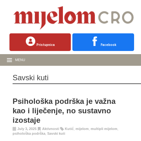
Pristupnica
Facebook
MENU
Savski kuti
Psihološka podrška je važna
kao i liječenje, no sustavno
izostaje
July 3, 2025
Aktivnosti
Kutić
,
mijelom
,
multipli mijelom
,
psihološka podrška
,
Savski kuti