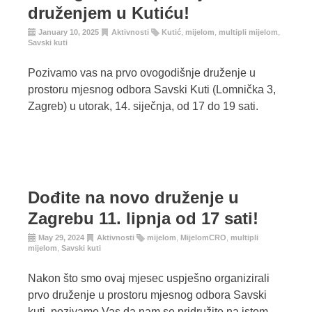
druženjem u Kutiću!
January 10, 2025
Aktivnosti
Kutić
,
mijelom
,
multipli mijelom
,
Savski kuti
Pozivamo vas na prvo ovogodišnje druženje u
prostoru mjesnog odbora Savski Kuti (Lomnička 3,
Zagreb) u utorak, 14. siječnja, od 17 do 19 sati.
Dođite na novo druženje u
Zagrebu 11. lipnja od 17 sati!
May 29, 2024
Aktivnosti
mijelom
,
MijelomCRO
,
multipli
mijelom
,
Savski kuti
Nakon što smo ovaj mjesec uspješno organizirali
prvo druženje u prostoru mjesnog odbora Savski
kuti, pozivamo Vas da nam se pridružite na istom