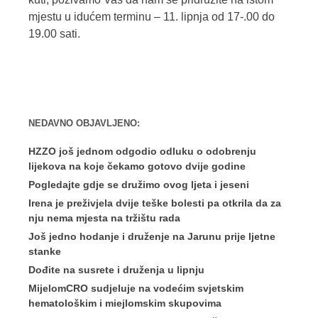
mjestu u idućem terminu – 11. lipnja od 17-.00 do
19.00 sati.
NEDAVNO OBJAVLJENO:
HZZO još jednom odgodio odluku o odobrenju
lijekova na koje čekamo gotovo dvije godine
Pogledajte gdje se družimo ovog ljeta i jeseni
Irena je preživjela dvije teške bolesti pa otkrila da za
nju nema mjesta na tržištu rada
Još jedno hodanje i druženje na Jarunu prije ljetne
stanke
Dođite na susrete i druženja u lipnju
MijelomCRO sudjeluje na vodećim svjetskim
hematološkim i miejlomskim skupovima