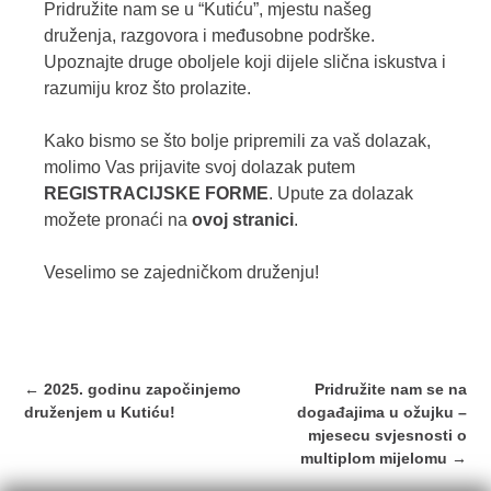
Pridružite nam se u “Kutiću”, mjestu našeg
druženja, razgovora i međusobne podrške.
Upoznajte druge oboljele koji dijele slična iskustva i
razumiju kroz što prolazite.
Kako bismo se što bolje pripremili za vaš dolazak,
molimo Vas prijavite svoj dolazak putem
REGISTRACIJSKE FORME
. Upute za dolazak
možete pronaći na
ovoj stranici
.
Veselimo se zajedničkom druženju!
Post
←
2025. godinu započinjemo
Pridružite nam se na
navigation
druženjem u Kutiću!
događajima u ožujku –
mjesecu svjesnosti o
multiplom mijelomu
→