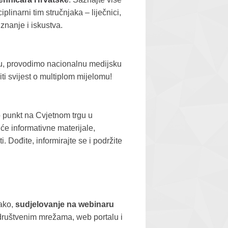
plinarni tim stručnjaka – liječnici,
znanje i iskustva.
ku, provodimo nacionalnu medijsku
ti svijest o multiplom mijelomu!
o punkt na Cvjetnom trgu u
će informativne materijale,
 Dođite, informirajte se i podržite
tako,
sudjelovanje
na webinaru
 društvenim mrežama, web portalu i