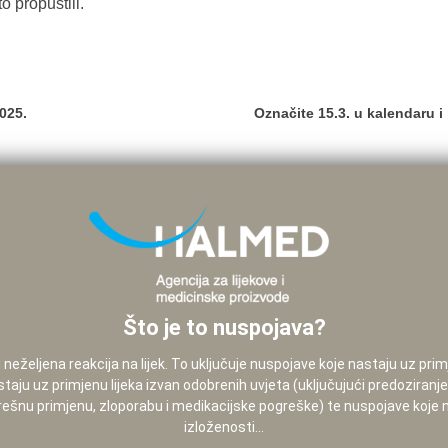
o propustili.
025.
Označite 15.3. u kalendaru i
Što je to nuspojava?
neželjena reakcija na lijek. To uključuje nuspojave koje nastaju uz pri
staju uz primjenu lijeka izvan odobrenih uvjeta (uključujući predoziranj
pogrešnu primjenu, zloporabu i medikacijske pogreške) te nuspojave koje
izloženosti...