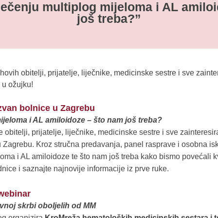
ječenju multiplog mijeloma i AL amilo
još treba?”
vih obitelji, prijatelje, liječnike, medicinske sestre i sve zainter
 u ožujku!
izvan bolnice u Zagrebu
ijeloma i AL amiloidoze – što nam još treba?
bitelji, prijatelje, liječnike, medicinske sestre i sve zainteresir
 u Zagrebu. Kroz stručna predavanja, panel rasprave i osobna is
loma i AL amiloidoze te što nam još treba kako bismo povećali kva
nice i saznajte najnovije informacije iz prve ruke.
 webinar
ivnoj skrbi oboljelih od MM
eg organizira
KroMreža hematoloških medicinskih sestara i 