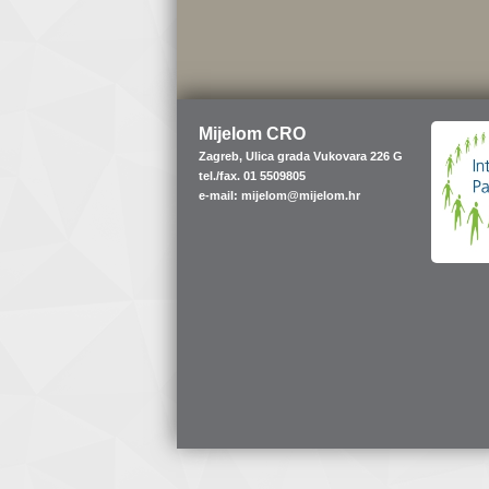
Mijelom CRO
Zagreb, Ulica grada Vukovara 226 G
tel./fax. 01 5509805
e-mail: mijelom@mijelom.hr