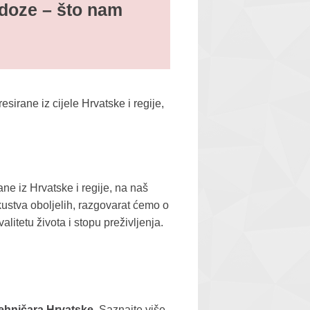
idoze – što nam
esirane iz cijele Hrvatske i regije,
ane iz Hrvatske i regije, na naš
kustva oboljelih, razgovarat ćemo o
litetu života i stopu preživljenja.
tehničara Hrvatske
. Saznajte više