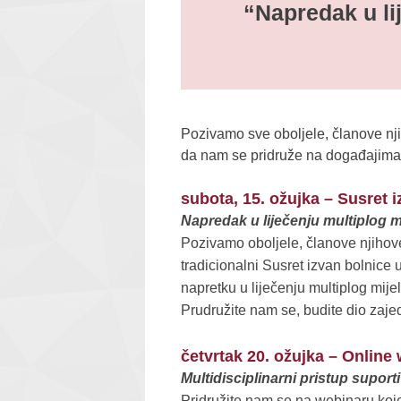
“Napredak u li
Pozivamo sve oboljele, članove njiho
da nam se pridruže na događajima
subota, 15. ožujka – Susret 
Napredak u liječenju multiplog m
Pozivamo oboljele, članove njihove o
tradicionalni Susret izvan bolnice
napretku u liječenju multiplog mije
Prudružite nam se, budite dio zajed
četvrtak 20. ožujka – Online
Multidisciplinarni pristup suport
Pridružite nam se na webinaru koj