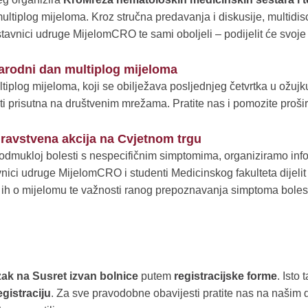
ultiplog mijeloma. Kroz stručna predavanja i diskusije, multidisci
tavnici udruge MijelomCRO te sami oboljeli – podijelit će svoje 
narodni dan multiplog mijeloma
log mijeloma, koji se obilježava posljednjeg četvrtka u ožuj
 prisutna na društvenim mrežama. Pratite nas i pomozite proširi
dravstvena akcija na Cvjetnom trgu
 podmukloj bolesti s nespecifičnim simptomima, organiziramo inf
nici udruge MijelomCRO i studenti Medicinskog fakulteta dijelit 
 ih o mijelomu te važnosti ranog prepoznavanja simptoma bolesti.
zak na Susret izvan bolnice
putem
registracijske forme
. Isto 
egistraciju
. Za sve pravodobne obavijesti pratite nas na našim