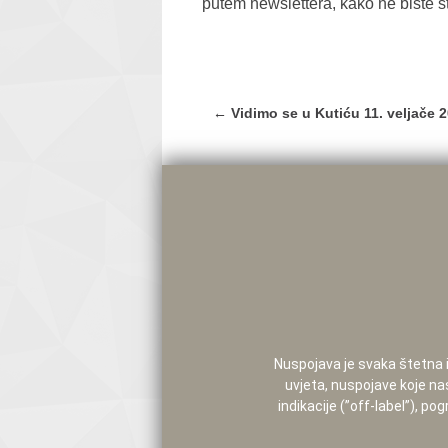
putem newslettera, kako ne biste št
Post
←
Vidimo se u Kutiću 11. veljače 2
navigation
Nuspojava je svaka štetna i 
uvjeta, nuspojave koje na
indikacije (”off-label”), 