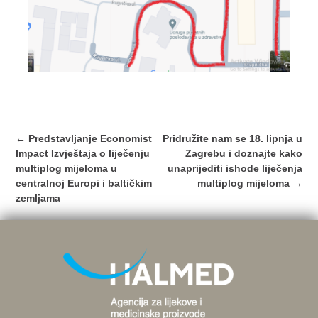
Post
←
Predstavljanje Economist
Pridružite nam se 18. lipnja u
navigation
Impact Izvještaja o liječenju
Zagrebu i doznajte kako
multiplog mijeloma u
unaprijediti ishode liječenja
centralnoj Europi i baltičkim
multiplog mijeloma
→
zemljama