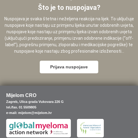
Što je to nuspojava?
Nuspojava je svaka štetna i neželjena reakcija na lijek. To uključuje
nuspojave koje nastaju uz primjenu lijeka unutar odobrenih uvjeta,
nuspojave koje nastaju uz primjenu lijeka izvan odobrenih uvjeta
(uključujući predoziranje, primjenu izvan odobrene indikacije (”off-
label”), pogrešnu primjenu, zloporabu i medikacijske pogreške) te
nuspojave koje nastaju zbog profesionalne izloženosti...
Prijava nuspojave
Mijelom CRO
Zagreb, Ulica grada Vukovara 226 G
tel./fax. 01 5509805
e-mail: mijelom@mijelom.hr