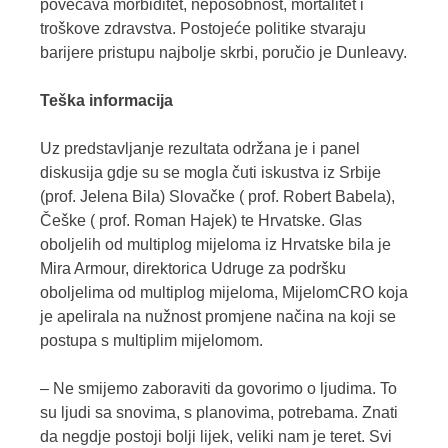
povećava morbiditet, neposobnost, mortalitet i
troškove zdravstva. Postojeće politike stvaraju
barijere pristupu najbolje skrbi, poručio je Dunleavy.
Teška informacija
Uz predstavljanje rezultata održana je i panel
diskusija gdje su se mogla čuti iskustva iz Srbije
(prof. Jelena Bila) Slovačke ( prof. Robert Babela),
Češke ( prof. Roman Hajek) te Hrvatske. Glas
oboljelih od multiplog mijeloma iz Hrvatske bila je
Mira Armour, direktorica Udruge za podršku
oboljelima od multiplog mijeloma, MijelomCRO koja
je apelirala na nužnost promjene načina na koji se
postupa s multiplim mijelomom.
– Ne smijemo zaboraviti da govorimo o ljudima. To
su ljudi sa snovima, s planovima, potrebama. Znati
da negdje postoji bolji lijek, veliki nam je teret. Svi