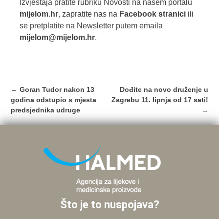
Izvještaja pratite rubriku Novosti na našem portalu
mijelom.hr
, zapratite nas na
Facebook stranici
ili
se pretplatite na Newsletter putem emaila
mijelom@mijelom.hr
.
Post
←
Goran Tudor nakon 13
Dođite na novo druženje u
navigation
godina odstupio s mjesta
Zagrebu 11. lipnja od 17 sati!
predsjednika udruge
→
Što je to nuspojava?