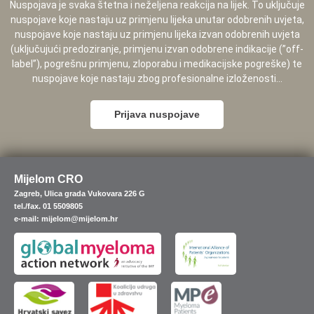
Nuspojava je svaka štetna i neželjena reakcija na lijek. To uključuje
nuspojave koje nastaju uz primjenu lijeka unutar odobrenih uvjeta,
nuspojave koje nastaju uz primjenu lijeka izvan odobrenih uvjeta
(uključujući predoziranje, primjenu izvan odobrene indikacije (”off-
label”), pogrešnu primjenu, zloporabu i medikacijske pogreške) te
nuspojave koje nastaju zbog profesionalne izloženosti...
Prijava nuspojave
Mijelom CRO
Zagreb, Ulica grada Vukovara 226 G
tel./fax. 01 5509805
e-mail: mijelom@mijelom.hr