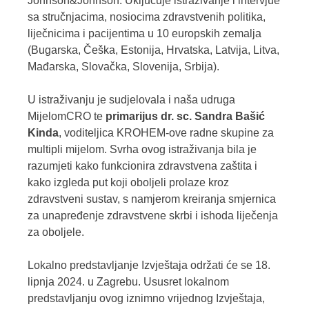
Johnson&Johnson. Uključuje istraživanje i intervjue
sa stručnjacima, nosiocima zdravstvenih politika,
liječnicima i pacijentima u 10 europskih zemalja
(Bugarska, Češka, Estonija, Hrvatska, Latvija, Litva,
Mađarska, Slovačka, Slovenija, Srbija).
U istraživanju je sudjelovala i naša udruga
MijelomCRO te
primarijus dr. sc. Sandra Bašić
Kinda
, voditeljica KROHEM-ove radne skupine za
multipli mijelom. Svrha ovog istraživanja bila je
razumjeti kako funkcionira zdravstvena zaštita i
kako izgleda put koji oboljeli prolaze kroz
zdravstveni sustav, s namjerom kreiranja smjernica
za unapređenje zdravstvene skrbi i ishoda liječenja
za oboljele.
Lokalno predstavljanje Izvještaja održati će se 18.
lipnja 2024. u Zagrebu.
Ususret lokalnom
predstavljanju ovog iznimno vrijednog Izvještaja,