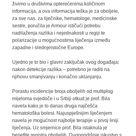
živimo u društvima opterećenima količinom
informacija, a ova informacija teška je za oboljele,
za sve nas, za liječnike, hematologe, medicinske
sestre, poručila je Armour ističući potrebu
nadilaženja razlika i nejednakosti u regiji te
polarizacije u mogućnostima liječenja između
zapadne i srednjeistočne Europe.
Ujedno je to bio i glavni zaključak ovog događaja;
nakon detekcije razlika – potrebno je raditi na
njihovu smanjivanju i konačno uklanjanju.
Porastu incidencije broja oboljelih od multiplog
mijeloma svjedoče i u Srbiji otkud je prof. Bila
navela kako je to danas druga najčešća
hematološka bolest. Najuspješnijim liječenjem
navela je mogućnost najbolje terapije u prvoj liniji
liječenja. Uz smjernice prof. Bila istaknula je
benefite registra oboljelih. Dugogodišnje iskustvo s