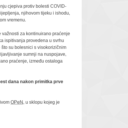
enju cjepiva protiv bolesti COVID-
epljenja, njihovom tijeku i ishodu,
arnom vremenu.
e važnosti za kontinuirano praćenje
čka ispitivanja provedena u svrhu
što su bolesnici s visokorizičnim
ijavljivanje sumnji na nuspojave,
irano praćenje, između ostaloga
 šest dana nakon primitka prve
zivom
OPeN
, u sklopu kojeg je