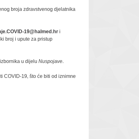
tvenog broja zdravstvenog djelatnika
anje.COVID-19@halmed.hr
i
i broj i upute za pristup
izbornika u dijelu
Nuspojave
.
sti COVID-19, što će biti od iznimne