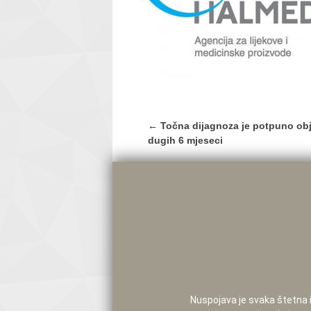
Post
←
Točna dijagnoza je potpuno obja
navigation
dugih 6 mjeseci
Nuspojava je svaka štetna i 