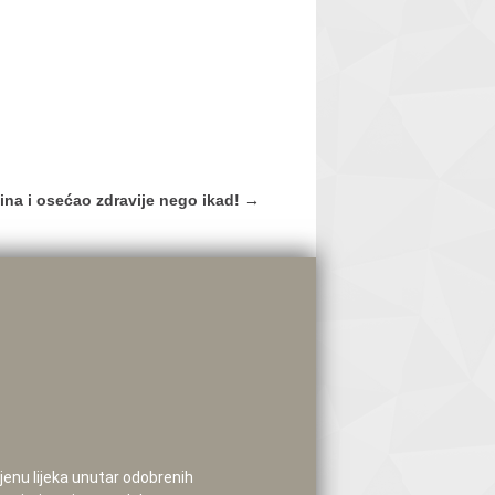
na i osećao zdravije nego ikad!
→
mjenu lijeka unutar odobrenih