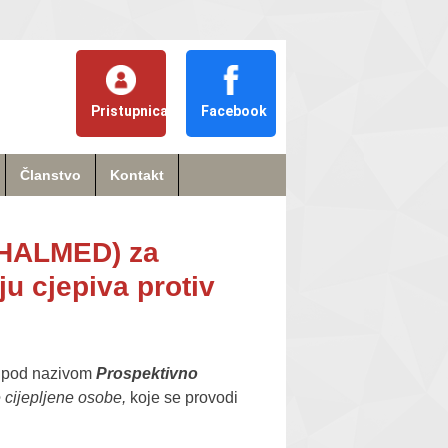
Pristupnica
Facebook
Članstvo
Kontakt
 (HALMED) za
ju cjepiva protiv
je pod nazivom
Prospektivno
e cijepljene osobe,
koje se provodi