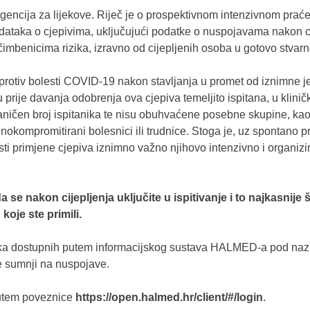
agencija za lijekove. Riječ je o prospektivnom intenzivnom prać
ataka o cjepivima, uključujući podatke o nuspojavama nakon cij
im čimbenicima rizika, izravno od cijepljenih osoba u gotovo stv
protiv bolesti COVID-19 nakon stavljanja u promet od iznimne j
su prije davanja odobrenja ova cjepiva temeljito ispitana, u klini
ničen broj ispitanika te nisu obuhvaćene posebne skupine, kao 
okompromitirani bolesnici ili trudnice. Stoga je, uz spontano pr
sti primjene cjepiva iznimno važno njihovo intenzivno i organiz
se nakon cijepljenja uključite u ispitivanje i to najkasnije
koje ste primili.
tnika dostupnih putem informacijskog sustava HALMED-a pod na
je sumnji na nuspojave.
putem poveznice
https://open.halmed.hr/client/#/login
.