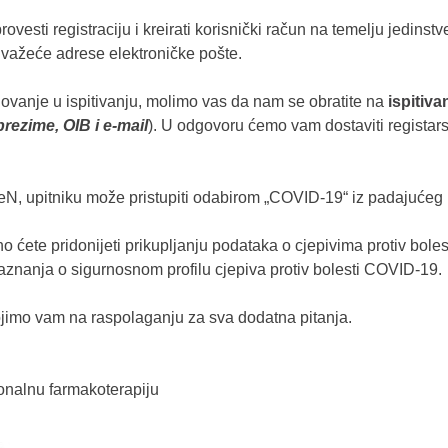
rovesti registraciju i kreirati korisnički račun na temelju jedins
 i važeće adrese elektroničke pošte.
elovanje u ispitivanju, molimo vas da nam se obratite na
ispitiv
prezime, OIB i e-mail
). U odgovoru ćemo vam dostaviti registarsk
eN, upitniku može pristupiti odabirom „COVID-19“ iz padajućeg 
o ćete pridonijeti prikupljanju podataka o cjepivima protiv bole
saznanja o sigurnosnom profilu cjepiva protiv bolesti COVID-19.
ojimo vam na raspolaganju za sva dodatna pitanja.
ionalnu farmakoterapiju