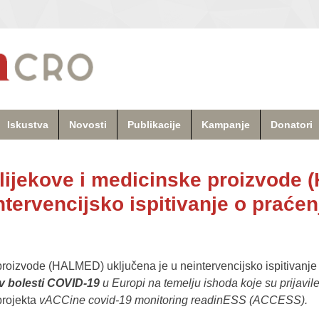
Iskustva
Novosti
Publikacije
Kampanje
Donatori
 lijekove i medicinske proizvode
ntervencijsko ispitivanje o praćen
 proizvode (HALMED) uključena je u neintervencijsko ispitivan
iv bolesti COVID-19
u Europi na temelju ishoda koje su prijavil
projekta
vACCine covid-19 monitoring readinESS (ACCESS).