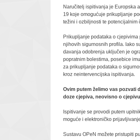
Naručitelj ispitivanja je Europska 
19 koje omogućuje prikupljanje pod
težini i ozbiljnosti te potencijaln
Prikupljanje podataka o cjepivima 
njihovih sigurnosnih profila. Iako 
davanja odobrenja uključen je ogra
popratnim bolestima, posebice imun
za prikupljanje podataka o sigurno
kroz neintervencijska ispitivanja.
Ovim putem želimo vas pozvati da 
doze cjepiva, neovisno o cjepivu 
Ispitivanje se provodi putem upi
moguće i elektroničko prijavljivan
Sustavu OPeN možete pristupiti 