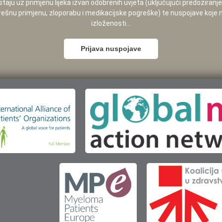
staju uz primjenu lijeka izvan odobrenih uvjeta (uključujući predoziranj
pogrešnu primjenu, zloporabu i medikacijske pogreške) te nuspojave koje
izloženosti...
Prijava nuspojave