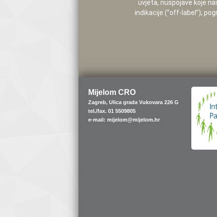
uvjeta, nuspojave koje na
indikacije (”off-label”), 
Mijelom CRO
Zagreb, Ulica grada Vukovara 226 G
tel./fax. 01 5509805
e-mail: mijelom@mijelom.hr