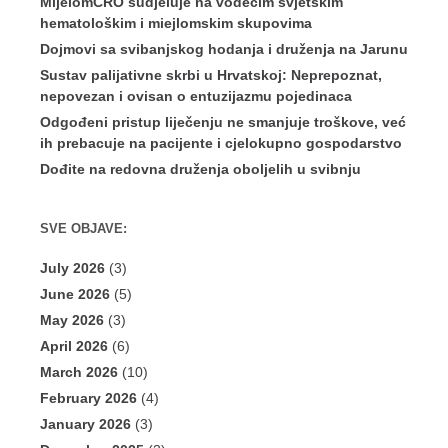
MijelomCRO sudjeluje na vodećim svjetskim
hematološkim i miejlomskim skupovima
Dojmovi sa svibanjskog hodanja i druženja na Jarunu
Sustav palijativne skrbi u Hrvatskoj: Neprepoznat,
nepovezan i ovisan o entuzijazmu pojedinaca
Odgođeni pristup liječenju ne smanjuje troškove, već
ih prebacuje na pacijente i cjelokupno gospodarstvo
Dođite na redovna druženja oboljelih u svibnju
SVE OBJAVE:
July 2026
(3)
June 2026
(5)
May 2026
(3)
April 2026
(6)
March 2026
(10)
February 2026
(4)
January 2026
(3)