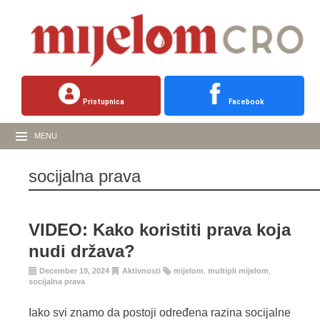
Pristupnica
Facebook
MENU
socijalna prava
VIDEO: Kako koristiti prava koja
nudi država?
December 19, 2024
Aktivnosti
mijelom
,
multipli mijelom
,
socijalna prava
Iako svi znamo da postoji određena razina socijalne