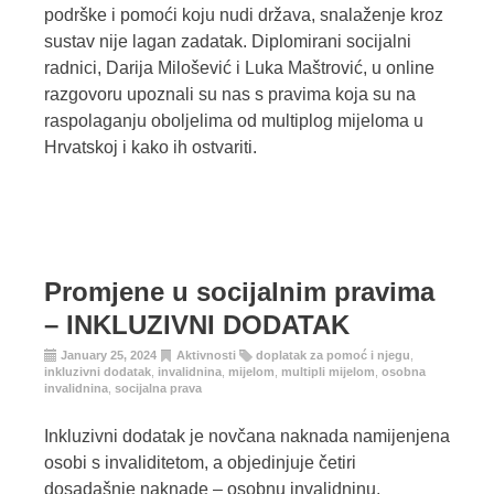
podrške i pomoći koju nudi država, snalaženje kroz
sustav nije lagan zadatak. Diplomirani socijalni
radnici, Darija Milošević i Luka Maštrović, u online
razgovoru upoznali su nas s pravima koja su na
raspolaganju oboljelima od multiplog mijeloma u
Hrvatskoj i kako ih ostvariti.
Promjene u socijalnim pravima
– INKLUZIVNI DODATAK
January 25, 2024
Aktivnosti
doplatak za pomoć i njegu
,
inkluzivni dodatak
,
invalidnina
,
mijelom
,
multipli mijelom
,
osobna
invalidnina
,
socijalna prava
Inkluzivni dodatak je novčana naknada namijenjena
osobi s invaliditetom, a objedinjuje četiri
dosadašnje naknade – osobnu invalidninu,