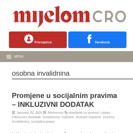
Pristupnica
Facebook
MENU
osobna invalidnina
Promjene u socijalnim pravima
– INKLUZIVNI DODATAK
January 25, 2024
Aktivnosti
doplatak za pomoć i njegu
,
inkluzivni dodatak
,
invalidnina
,
mijelom
,
multipli mijelom
,
osobna
invalidnina
,
socijalna prava