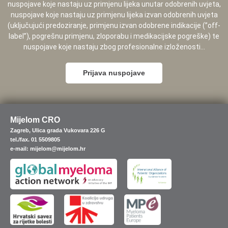
nuspojave koje nastaju uz primjenu lijeka unutar odobrenih uvjeta,
nuspojave koje nastaju uz primjenu lijeka izvan odobrenih uvjeta
(uključujući predoziranje, primjenu izvan odobrene indikacije (”off-
label”), pogrešnu primjenu, zloporabu i medikacijske pogreške) te
nuspojave koje nastaju zbog profesionalne izloženosti...
Prijava nuspojave
Mijelom CRO
Zagreb, Ulica grada Vukovara 226 G
tel./fax. 01 5509805
e-mail: mijelom@mijelom.hr