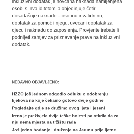
Inkluzivni dodatak je novčana naknada namijenjena
osobi s invaliditetom, a objedinjuje četiri
dosadašnje naknade – osobnu invalidninu,
doplatak za pomoć i njegu, uvećani doplatak za
djecu i naknadu do zaposlenja. Provjerite trebate li
podnijeti zahtjev za priznavanje prava na inkluzivni
dodatak.
NEDAVNO OBJAVLJENO:
HZZO još jednom odgodio odluku o odobrenju
lijekova na koje čekamo gotovo dvije godine
Pogledajte gdje se družimo ovog ljeta i jeseni
Irena je preživjela dvije teške bolesti pa otkrila da za
nju nema mjesta na tržištu rada
Još jedno hodanje i druženje na Jarunu prije ljetne