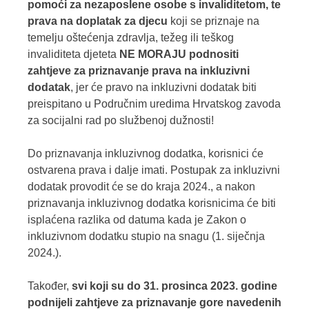
pomoći za nezaposlene osobe s invaliditetom, te
prava na doplatak za djecu
koji se priznaje na
temelju oštećenja zdravlja, težeg ili teškog
invaliditeta djeteta
NE MORAJU podnositi
zahtjeve za priznavanje prava na inkluzivni
dodatak
, jer će pravo na inkluzivni dodatak biti
preispitano u Područnim uredima Hrvatskog zavoda
za socijalni rad po službenoj dužnosti!
Do priznavanja inkluzivnog dodatka, korisnici će
ostvarena prava i dalje imati. Postupak za inkluzivni
dodatak provodit će se do kraja 2024., a nakon
priznavanja inkluzivnog dodatka korisnicima će biti
isplaćena razlika od datuma kada je Zakon o
inkluzivnom dodatku stupio na snagu (1. siječnja
2024.).
Također,
svi koji su do 31. prosinca 2023. godine
podnijeli zahtjeve za priznavanje gore navedenih