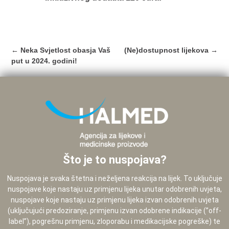
Post
←
Neka Svjetlost obasja Vaš
(Ne)dostupnost lijekova
→
navigation
put u 2024. godini!
Što je to nuspojava?
Nuspojava je svaka štetna i neželjena reakcija na lijek. To uključuje
nuspojave koje nastaju uz primjenu lijeka unutar odobrenih uvjeta,
nuspojave koje nastaju uz primjenu lijeka izvan odobrenih uvjeta
(uključujući predoziranje, primjenu izvan odobrene indikacije (”off-
label”), pogrešnu primjenu, zloporabu i medikacijske pogreške) te