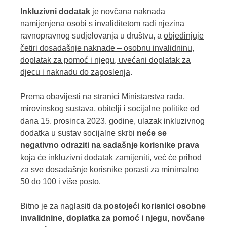
Inkluzivni dodatak
je novčana naknada
namijenjena osobi s invaliditetom radi njezina
ravnopravnog sudjelovanja u društvu, a
objedinjuje
četiri dosadašnje naknade – osobnu invalidninu,
doplatak za pomoć i njegu, uvećani doplatak za
djecu i naknadu do zaposlenja
.
Prema obavijesti na stranici Ministarstva rada,
mirovinskog sustava, obitelji i socijalne politike od
dana 15. prosinca 2023. godine, ulazak inkluzivnog
dodatka u sustav socijalne skrbi
neće se
negativno odraziti na sadašnje korisnike prava
koja će inkluzivni dodatak zamijeniti, već će prihod
za sve dosadašnje korisnike porasti za minimalno
50 do 100 i više posto.
Bitno je za naglasiti da
postojeći korisnici osobne
invalidnine, doplatka za pomoć i njegu, novčane