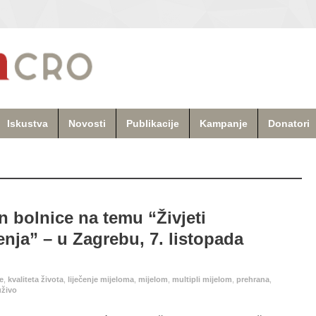
Iskustva
Novosti
Publikacije
Kampanje
Donatori
n bolnice na temu “Živjeti
enja” – u Zagrebu, 7. listopada
je
,
kvaliteta života
,
liječenje mijeloma
,
mijelom
,
multipli mijelom
,
prehrana
,
uživo