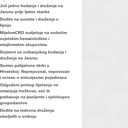
Još jedno hodanje i druženje na
Jarunu prije ljetne stanke
Dođite na susrete i druženja u
lipnju
MijelomCRO sudjeluje na vodećim
svjetskim hematološkim i
miejlomskim skupovima
Dojmovi sa svibanjskog hodanja i
druženja na Jarunu
Sustav palijativne skrbi u
Hrvatskoj: Neprepoznat, nepovezan
i ovisan o entuzijazmu pojedinaca
Odgođeni pristup liječenju ne
smanjuje troškove, već ih
prebacuje na pacijente i cjelokupno
gospodarstvo
Dođite na redovna druženja
oboljelih u svibnju