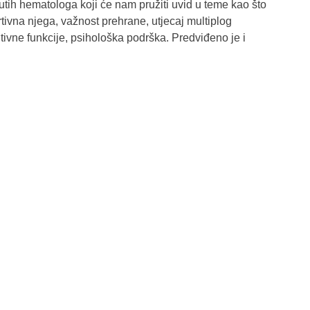
tih hematologa koji će nam pružiti uvid u teme kao što
portivna njega, važnost prehrane, utjecaj multiplog
itivne funkcije, psihološka podrška. Predviđeno je i