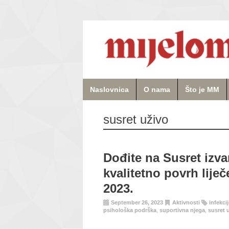
Naslovnica
O nama
Što je MM
susret uživo
Dođite na Susret izva
kvalitetno povrh liječ
2023.
September 26, 2023
Aktivnosti
infekci
psihološka podrška
,
suportivna njega
,
susret 