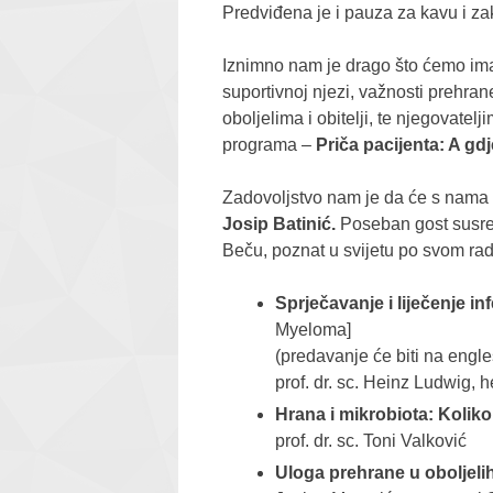
Predviđena je i pauza za kavu i za
I
znimno nam je drago što ćemo imati 
suportivnoj njezi, važnosti prehrane
oboljelima i obitelji, te njegovatel
programa
–
Priča pacijenta: A gdj
Zadovoljstvo nam je da će s nama 
Josip Batinić.
Poseban gost susret
Beču,
poznat u svijetu po svom radu
Sprječavanje i liječenje in
Myeloma]
(predavanje će biti na engl
prof. dr. sc. Heinz Ludwig, 
Hrana i mikrobiota: Kolik
prof. dr. sc. Toni Valković
Uloga prehrane u oboljeli