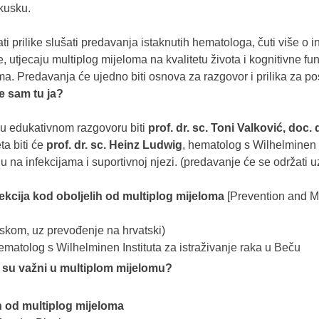
kusku.
prilike slušati predavanja istaknutih hematologa, čuti više o inf
, utjecaju multiplog mijeloma na kvalitetu života i kognitivne fu
jima. Predavanja će ujedno biti osnova za razgovor i prilika za p
e sam tu ja?
u edukativnom razgovoru biti
prof. dr. sc. Toni Valković, doc.
a biti će
prof. dr. sc. Heinz Ludwig
, hematolog s Wilhelminen I
 na infekcijama i suportivnoj njezi. (predavanje će se održati uz
fekcija kod oboljelih od multiplog mijeloma
[Prevention and M
eskom, uz prevođenje na hrvatski)
hematolog s Wilhelminen Instituta za istraživanje raka u Beču
o su važni u multiplom mijelomu?
h od multiplog mijeloma