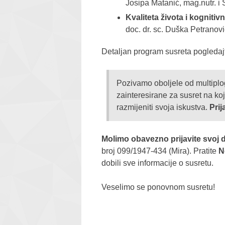
Josipa Matanić, mag.nutr. i 
Kvaliteta života i kogniti
doc. dr. sc. Duška Petranovi
Detaljan program susreta pogleda
Pozivamo oboljele od multiplog 
zainteresirane za susret na koj
razmijeniti svoja iskustva.
Prij
Molimo obavezno prijavite svoj d
broj 099/1947-434 (Mira).
Pratite
N
dobili sve informacije o susretu.
Veselimo se ponovnom susretu!