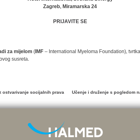
Zagreb, Miramarska 24
PRIJAVITE SE
di za mijelom
(
IMF
– International Myeloma Foundation), tvrt
 ovog susreta.
z ostvarivanje socijalnih prava
Učenje i druženje s pogledom na