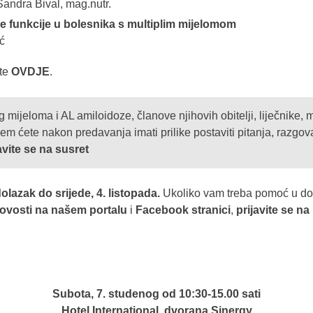
Sandra Bival, mag.nutr.
vne funkcije u bolesnika s multiplim mijelomom
ć
jte
OVDJE
.
mijeloma i AL amiloidoze, članove njihovih obitelji, liječnike, 
em ćete nakon predavanja imati prilike postaviti pitanja, razgov
avite se na susret
olazak do srijede, 4. listopada.
Ukoliko vam treba pomoć u dola
ovosti na našem portalu
i
Facebook stranici
,
prijavite se na
Subota, 7. studenog od 10:30-15.00 sati
Hotel International, dvorana Sinergy