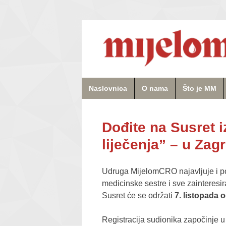
Naslovnica
O nama
Što je MM
Dođite na Susret i
liječenja” – u Zag
U
druga MijelomCRO najavljuje i poz
medicinske sestre i sve zainteresi
Susret će se održati
7. listopada
o
Registracija sudionika započinje u