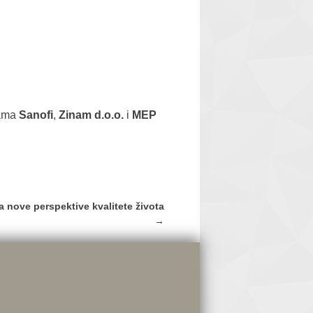
kama
Sanofi
,
Zinam d.o.o.
i
MEP
 nove perspektive kvalitete života
→