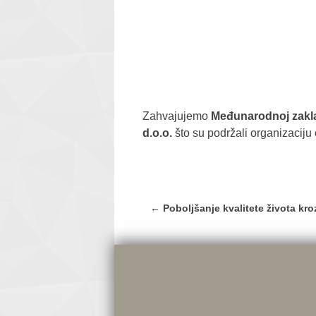
Zahvajujemo
Međunarodnoj zakla
d.o.o.
što su podržali organizaciju
Post
←
Poboljšanje kvalitete života kro
navigation