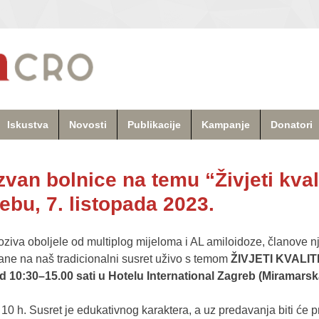
Iskustva
Novosti
Publikacije
Kampanje
Donatori
zvan bolnice na temu “Živjeti kva
rebu, 7. listopada 2023.
iva oboljele od multiplog mijeloma i AL amiloidoze, članove njiho
rane na naš tradicionalni susret uživo s temom
ŽIVJETI KVALI
d 10:30–15.00 sati u Hotelu International Zagreb
(Miramarsk
 10 h.
Susret je edukativnog karaktera, a uz predavanja biti će p