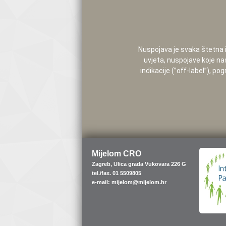
Nuspojava je svaka štetna i 
uvjeta, nuspojave koje na
indikacije (”off-label”), 
Mijelom CRO
Zagreb, Ulica grada Vukovara 226 G
tel./fax. 01 5509805
e-mail: mijelom@mijelom.hr