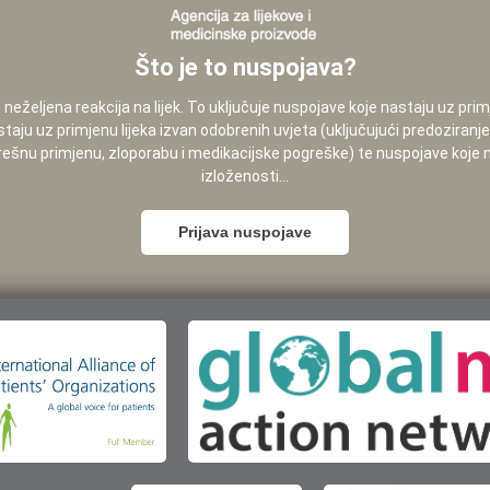
Što je to nuspojava?
neželjena reakcija na lijek. To uključuje nuspojave koje nastaju uz pri
staju uz primjenu lijeka izvan odobrenih uvjeta (uključujući predoziranj
pogrešnu primjenu, zloporabu i medikacijske pogreške) te nuspojave koje
izloženosti...
Prijava nuspojave