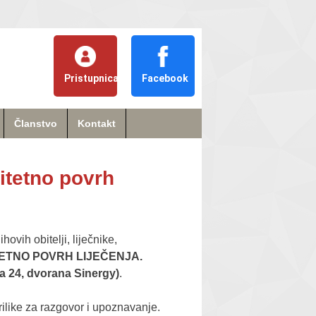
Pristupnica
Facebook
Članstvo
Kontakt
litetno povrh
vih obitelji, liječnike,
TETNO POVRH LIJEČENJA.
a 24, dvorana Sinergy)
.
rilike za razgovor i upoznavanje.