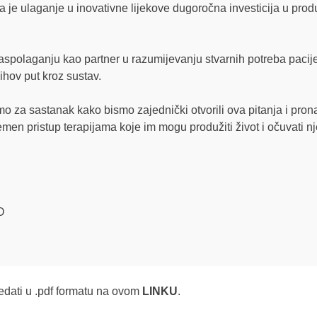
 je ulaganje u inovativne lijekove dugoročna investicija u prod
spolaganju kao partner u razumijevanju stvarnih potreba pacijen
ihov put kroz sustav.
 za sastanak kako bismo zajednički otvorili ova pitanja i prona
men pristup terapijama koje im mogu produžiti život i očuvati nj
O
dati u .pdf formatu na ovom
LINKU
.