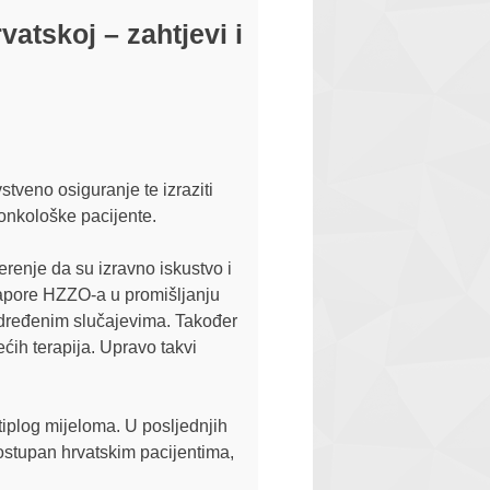
atskoj – zahtjevi i
tveno osiguranje te izraziti
 onkološke pacijente.
erenje da su izravno iskustvo i
napore HZZO-a u promišljanju
određenim slučajevima. Također
ćih terapija. Upravo takvi
iplog mijeloma. U posljednjih
ostupan hrvatskim pacijentima,