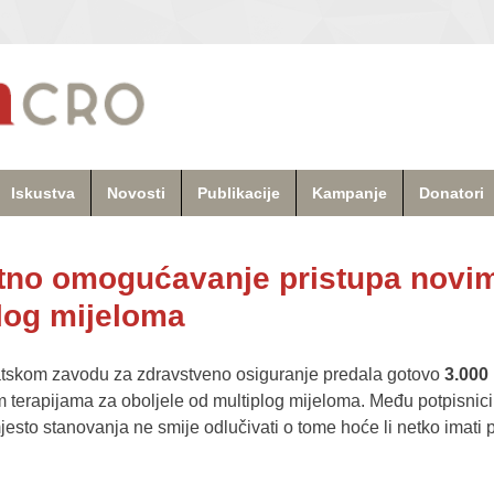
Iskustva
Novosti
Publikacije
Kampanje
Donatori
tno omogućavanje pristupa novim
plog mijeloma
tskom zavodu za zdravstveno osiguranje predala gotovo
3.000
terapijama za oboljele od multiplog mijeloma. Među potpisnicim
mjesto stanovanja ne smije odlučivati o tome hoće li netko imati pri