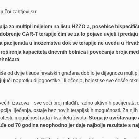
učni zahtjevi su:
ija za multipli mijelom na listu HZZO-a, posebice bispecifičn
dobrenje CAR-T terapije čim se za to pojave uvjeti i predaju 
 pacijenata u inozemstvu dok se terapije ne uvedu u Hrvat
proširenja kapaciteta dnevnih bolnica i povećanja broja me
tehničara
 od dvije tisuće hrvatskih građana dobilo je dijagnozu multipl
ujući napretku dijagnostike i liječenja, bolest se sve češće otkri
ećih izazova – sve veći broj mlađih, radno aktivnih pacijenata do
opcija liječenja, ostaje bez novih terapijskih mogućnosti. Za n
bolesti, mogućnost rada i kvalitetu života.
Stoga je uvrštavanje a
ađe od 70 godina neophodno jer daje najbolje rezultate s na