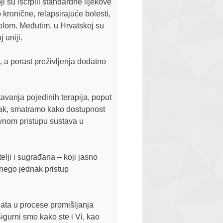
ji su iscrpili standardne lijekove
kronične, relapsirajuće bolesti,
ntrolom. Međutim, u Hrvatskoj su
 uniji.
a porast preživljenja dodatno
avanja pojedinih terapija, poput
Ipak, smatramo kako dostupnost
ktivnom pristupu sustava u
lji i sugrađana – koji jasno
 nego jednak pristup
nata u procese promišljanja
Sigurni smo kako ste i Vi, kao