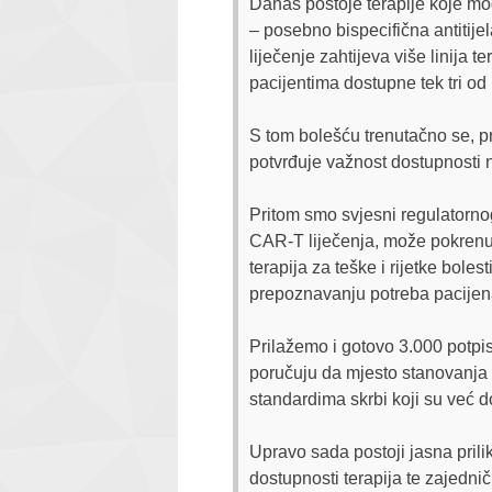
Danas postoje terapije koje mogu
– posebno bispecifična antitije
liječenje zahtijeva više linija 
pacijentima dostupne tek tri od 
S tom bolešću trenutačno se, p
potvrđuje važnost dostupnosti nov
Pritom smo svjesni regulatorno
CAR-T liječenja, može pokrenut
terapija za teške i rijetke boles
prepoznavanju potreba pacijenat
Prilažemo i gotovo 3.000 potpis
poručuju da mjesto stanovanja n
standardima skrbi koji su već 
Upravo sada postoji jasna prili
dostupnosti terapija te zajednič