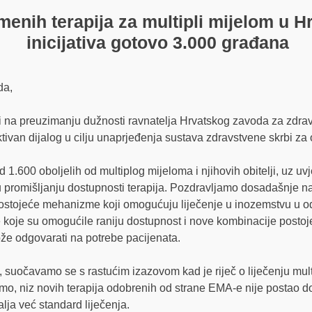
nih terapija za multipli mijelom u Hrv
inicijativa gotovo 3.000 građana
da,
i na preuzimanju dužnosti ravnatelja Hrvatskog zavoda za zdravs
tivan dijalog u cilju unaprjeđenja sustava zdravstvene skrbi za
.600 oboljelih od multiplog mijeloma i njihovih obitelji, uz uvj
 u promišljanju dostupnosti terapija. Pozdravljamo dosadašnje 
i postojeće mehanizme koji omogućuju liječenje u inozemstvu u 
koje su omogućile raniju dostupnost i nove kombinacije postoje
že odgovarati na potrebe pacijenata.
suočavamo se s rastućim izazovom kad je riječ o liječenju mult
, niz novih terapija odobrenih od strane EMA-e nije postao d
lja već standard liječenja.