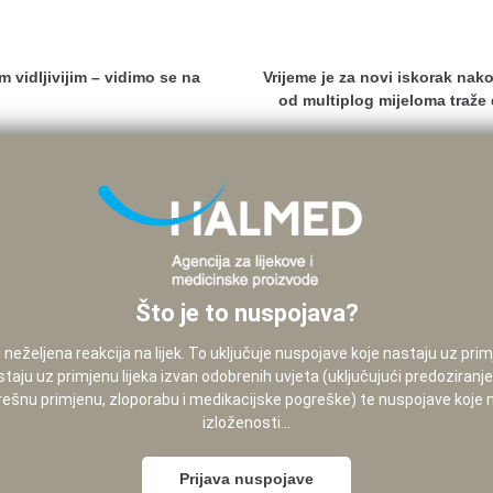
 vidljivijim – vidimo se na
Vrijeme je za novi iskorak nak
od multiplog mijeloma traže
Što je to nuspojava?
neželjena reakcija na lijek. To uključuje nuspojave koje nastaju uz pri
staju uz primjenu lijeka izvan odobrenih uvjeta (uključujući predoziranj
pogrešnu primjenu, zloporabu i medikacijske pogreške) te nuspojave koje
izloženosti...
Prijava nuspojave