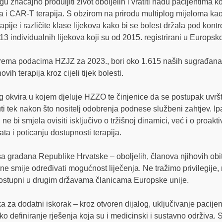
 značajno produljiti život oboljelih i vratiti nadu pacijentima ko
la i CAR-T terapija. S obzirom na prirodu multiplog mijeloma kao 
terapije i različite klase lijekova kako bi se bolest držala pod ko
13 individualnih lijekova koji su od 2015. registrirani u Europskoj
rema podacima HZJZ za 2023., bori oko 1.615 naših sugrađana, 
ih terapija kroz cijeli tijek bolesti.
g okvira u kojem djeluje HZZO te činjenice da se postupak uvršt
i tek nakon što nositelj odobrenja podnese službeni zahtjev. 
ti ne bi smjela ovisiti isključivo o tržišnoj dinamici, već i o proa
a i poticanju dostupnosti terapija.
a građana Republike Hrvatske – oboljelih, članova njihovih obite
e smije određivati mogućnost liječenja. Ne tražimo privilegije,
dostupni u drugim državama članicama Europske unije.
ka za dodatni iskorak – kroz otvoren dijalog, uključivanje pacije
ko definiranje rješenja koja su i medicinski i sustavno održiva. 