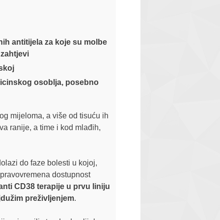
ih antitijela za koje su molbe
zahtjevi
skoj
dicinskog osoblja, posebno
og mijeloma, a više od tisuću ih
va ranije, a time i kod mlađih,
lazi do faze bolesti u kojoj,
jih pravovremena dostupnost
nti CD38 terapije u prvu liniju
jdužim preživljenjem
.