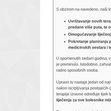
S obzirom na navedeno, naši klj
Uvrštavanje novih terap
predane više puta, te o
Omogućavanje liječenja
Pokretanje planiranja 
medicinskih sestara i 
U spomenutih sedam godina, više
je preminulo. Istodobno, zahvalj
radno sposobnih osoba.
Upravo tu nastaje jedan od najv
nakon iscrpljivanja postojećih 
terapije izravno određuje tijek 
liječenja za sve bolesnike ml