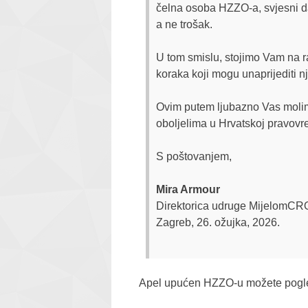
čelna osoba HZZO-a, svjesni da
a ne trošak.
U tom smislu, stojimo Vam na ra
koraka koji mogu unaprijediti nj
Ovim putem ljubazno Vas molimo
oboljelima u Hrvatskoj pravovre
S poštovanjem,
Mira Armour
Direktorica udruge MijelomCR
Zagreb, 26. ožujka, 2026.
Apel upućen HZZO-u možete pogle