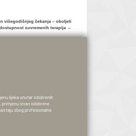
on višegodišnjeg čekanja – oboljeli
 dostupnost suvremenih terapija
→
mjenu lijeka unutar odobrenih
e, primjenu izvan odobrene
 nastaju zbog profesionalne