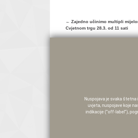
Post
←
Zajedno učinimo multipli mijelom
navigation
Cvjetnom trgu 28.3. od 11 sati
Nuspojava je svaka štetna i 
uvjeta, nuspojave koje na
indikacije (”off-label”), 