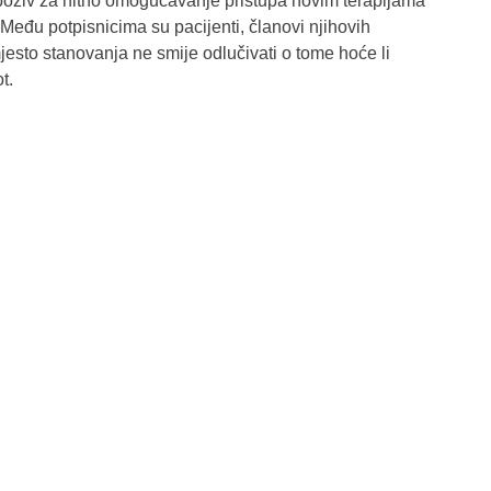
poziv za hitno omogućavanje pristupa novim terapijama
 Među potpisnicima su pacijenti, članovi njihovih
 mjesto stanovanja ne smije odlučivati o tome hoće li
t.