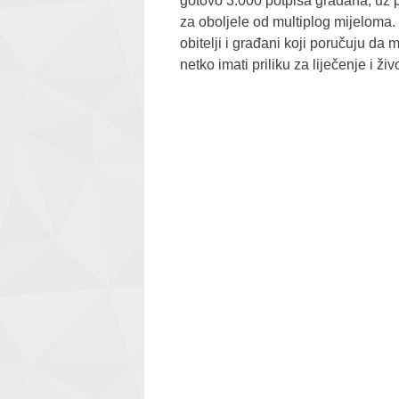
gotovo 3.000 potpisa građana, uz 
za oboljele od multiplog mijeloma.
obitelji i građani koji poručuju da
netko imati priliku za liječenje i živo