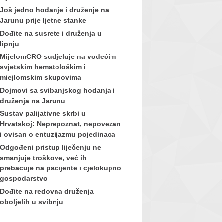
Još jedno hodanje i druženje na
Jarunu prije ljetne stanke
Dođite na susrete i druženja u
lipnju
MijelomCRO sudjeluje na vodećim
svjetskim hematološkim i
miejlomskim skupovima
Dojmovi sa svibanjskog hodanja i
druženja na Jarunu
Sustav palijativne skrbi u
Hrvatskoj: Neprepoznat, nepovezan
i ovisan o entuzijazmu pojedinaca
Odgođeni pristup liječenju ne
smanjuje troškove, već ih
prebacuje na pacijente i cjelokupno
gospodarstvo
Dođite na redovna druženja
oboljelih u svibnju