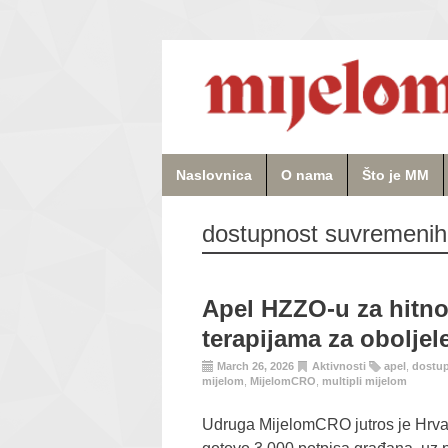
Naslovnica
O nama
Što je MM
dostupnost suvremenih 
Apel HZZO-u za hitn
terapijama za oboljel
March 26, 2026
Aktivnosti
apel
,
dostup
mijelom
,
MijelomCRO
,
multipli mijelom
Udruga MijelomCRO jutros je Hrva