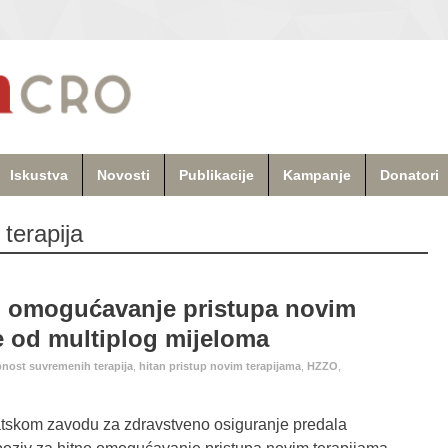
Iskustva
Novosti
Publikacije
Kampanje
Donatori
terapija
o omogućavanje pristupa novim
e od multiplog mijeloma
nost suvremenih terapija
,
hitan pristup novim terapijama
,
HZZO
,
tskom zavodu za zdravstveno osiguranje predala