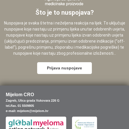
Što je to nuspojava?
Nuspojava je svaka štetna i neželjena reakcija na lijek. To uključuje
nuspojave koje nastaju uz primjenu lijeka unutar odobrenih uvjeta,
nuspojave koje nastaju uz primjenu lijeka izvan odobrenih uvjeta
(uključujući predoziranje, primjenu izvan odobrene indikacije (”off-
label”), pogrešnu primjenu, zloporabu i medikacijske pogreške) te
nuspojave koje nastaju zbog profesionalne izloženosti...
Prijava nuspojave
Mijelom CRO
Zagreb, Ulica grada Vukovara 226 G
tel./fax. 01 5509805
e-mail: mijelom@mijelom.hr