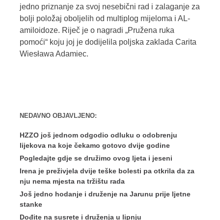
jedno priznanje za svoj nesebični rad i zalaganje za
bolji položaj oboljelih od multiplog mijeloma i AL-
amiloidoze. Riječ je o nagradi „Pružena ruka
pomoći“ koju joj je dodijelila poljska zaklada Carita
Wiesława Adamiec.
NEDAVNO OBJAVLJENO:
HZZO još jednom odgodio odluku o odobrenju
lijekova na koje čekamo gotovo dvije godine
Pogledajte gdje se družimo ovog ljeta i jeseni
Irena je preživjela dvije teške bolesti pa otkrila da za
nju nema mjesta na tržištu rada
Još jedno hodanje i druženje na Jarunu prije ljetne
stanke
Dođite na susrete i druženja u lipnju