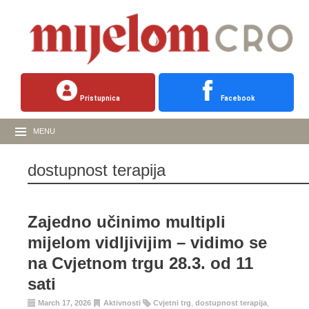
Pristupnica
Facebook
MENU
dostupnost terapija
Zajedno učinimo multipli
mijelom vidljivijim – vidimo se
na Cvjetnom trgu 28.3. od 11
sati
March 17, 2026
Aktivnosti
Cvjetni trg
,
dostupnost terapija
,