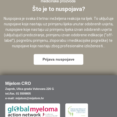
Što je to nuspojava?
Nuspojava je svaka štetna i neželjena reakcija na lijek. To uključuje
nuspojave koje nastaju uz primjenu lijeka unutar odobrenih uvjeta,
nuspojave koje nastaju uz primjenu lijeka izvan odobrenih uvjeta
(uključujući predoziranje, primjenu izvan odobrene indikacije (”off-
label”), pogrešnu primjenu, zloporabu i medikacijske pogreške) te
nuspojave koje nastaju zbog profesionalne izloženosti...
Prijava nuspojave
Mijelom CRO
Zagreb, Ulica grada Vukovara 226 G
tel./fax. 01 5509805
e-mail: mijelom@mijelom.hr