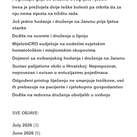
Irena je preživjela dvije teške bolesti pa otkrila da za
nju nema mjesta na tržištu rada
Još jedno hodanje i druženje na Jarunu prije ljetne
stanke
Dođite na susrete i druženja u lipnju
MijelomCRO sudjeluje na vodećim svjetskim
hematološkim i miejlomskim skupovima
Dojmovi sa svibanjskog hodanja i druženja na Jarunu
Sustav palijativne skrbi u Hrvatskoj: Neprepoznat,
nepovezan i ovisan o entuzijazmu pojedinaca
Odgođeni pristup liječenju ne smanjuje troškove, već
ih prebacuje na pacijente i cjelokupno gospodarstvo
Dođite na redovna druženja oboljelih u svibnju
SVE OBJAVE:
July 2026
(3)
June 2026
(5)