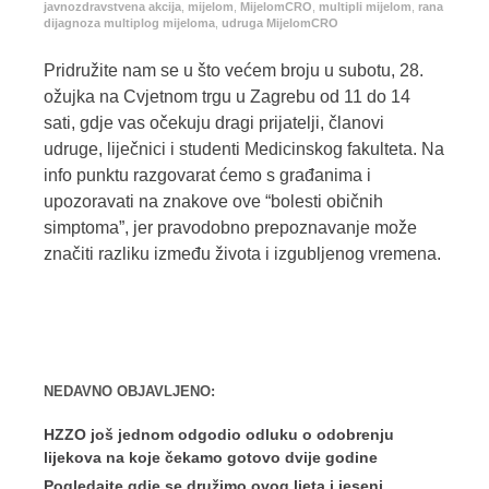
javnozdravstvena akcija
,
mijelom
,
MijelomCRO
,
multipli mijelom
,
rana
dijagnoza multiplog mijeloma
,
udruga MijelomCRO
Pridružite nam se u što većem broju u subotu, 28.
ožujka na Cvjetnom trgu u Zagrebu od 11 do 14
sati, gdje vas očekuju dragi prijatelji, članovi
udruge, liječnici i studenti Medicinskog fakulteta. Na
info punktu razgovarat ćemo s građanima i
upozoravati na znakove ove “bolesti običnih
simptoma”, jer pravodobno prepoznavanje može
značiti razliku između života i izgubljenog vremena.
NEDAVNO OBJAVLJENO:
HZZO još jednom odgodio odluku o odobrenju
lijekova na koje čekamo gotovo dvije godine
Pogledajte gdje se družimo ovog ljeta i jeseni