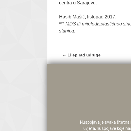
centra u Sarajevu.
Hasib Mašić, listopad 2017.
***
MDS ili mijelodisplastičnog sind
stanica.
Post
←
Lijep rad udruge
navigation
Nuspojava je svaka štetna i 
uvjeta, nuspojave koje na