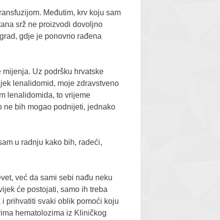
 transfuzijom. Međutim, krv koju sam
tana srž ne proizvodi dovoljno
eograd, gdje je ponovno rađena
 mijenja. Uz podršku hrvatske
lijek lenalidomid, moje zdravstveno
em lenalidomida, to vrijeme
vo ne bih mogao podnijeti, jednako
sam u radnju kako bih, radeći,
evet, već da sami sebi nađu neku
vijek će postojati, samo ih treba
 i prihvatiti svaki oblik pomoći koju
rima hematolozima iz Kliničkog