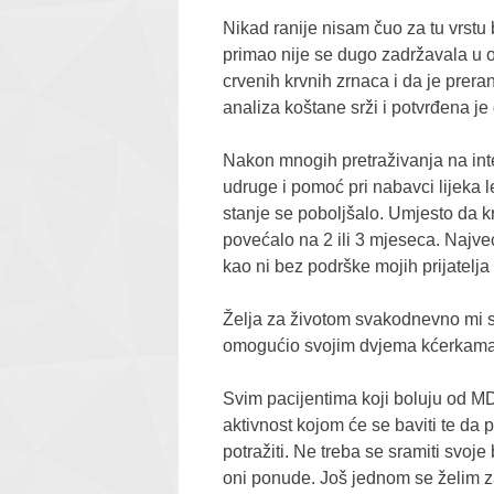
Nikad ranije nisam čuo za tu vrstu 
primao nije se dugo zadržavala u or
crvenih krvnih zrnaca i da je prer
analiza koštane srži i potvrđena j
Nakon mnogih pretraživanja na int
udruge i pomoć pri nabavci lijeka l
stanje se poboljšalo. Umjesto da kr
povećalo na 2 ili 3 mjeseca. Najve
kao ni bez podrške mojih prijatelja
Želja za životom svakodnevno mi se
omogućio svojim dvjema kćerkama 
Svim pacijentima koji boluju od MD
aktivnost kojom će se baviti te da p
potražiti. Ne treba se sramiti svoje 
oni ponude. Još jednom se želim z