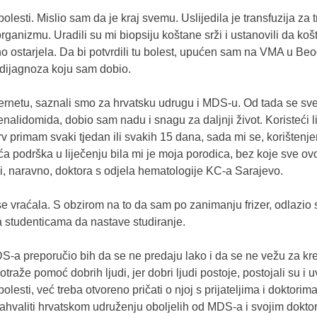
bolesti. Mislio sam da je kraj svemu. Uslijedila je transfuzija za
ganizmu. Uradili su mi biopsiju koštane srži i ustanovili da koš
ano ostarjela. Da bi potvrdili tu bolest, upućen sam na VMA u B
e dijagnoza koju sam dobio.
ernetu, saznali smo za hrvatsku udrugu i MDS-u. Od tada se sve
enalidomida, dobio sam nadu i snagu za daljnji život. Koristeći 
v primam svaki tjedan ili svakih 15 dana, sada mi se, korištenj
ća podrška u liječenju bila mi je moja porodica, bez koje sve o
 i, naravno, doktora s odjela hematologije KC-a Sarajevo.
 vraćala. S obzirom na to da sam po zanimanju frizer, odlazio 
studenticama da nastave studiranje.
S-a preporučio bih da se ne predaju lako i da se ne vežu za kr
otraže pomoć dobrih ljudi, jer dobri ljudi postoje, postojali su i u
bolesti, već treba otvoreno pričati o njoj s prijateljima i doktorima
ahvaliti hrvatskom udruženju oboljelih od MDS-a i svojim dokto