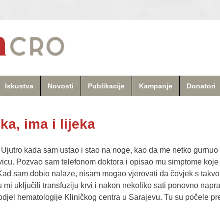
Iskustva
Novosti
Publikacije
Kampanje
Donatori
a, ima i lijeka
 Ujutro kada sam ustao i stao na noge, kao da me netko gurnuo 
vicu. Pozvao sam telefonom doktora i opisao mu simptome koje 
 Kad sam dobio nalaze, nisam mogao vjerovati da čovjek s tak
 uključili transfuziju krvi i nakon nekoliko sati ponovno napravi
a odjel hematologije Kliničkog centra u Sarajevu. Tu su počele pr