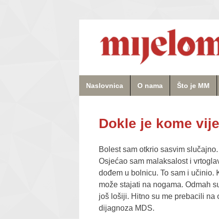
Naslovnica
O nama
Što je MM
Dokle je kome vijek
Bolest sam otkrio sasvim slučajno.
Osjećao sam malaksalost i vrtogla
dođem u bolnicu. To sam i učinio.
može stajati na nogama. Odmah su mi
još lošiji. Hitno su me prebacili n
dijagnoza MDS.