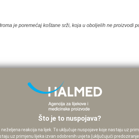
roma je poremećaj koštane srži, koja u oboljelih ne proizvodi po
Što je to nuspojava?
neželjena reakcija na lijek. To uključuje nuspojave koje nastaju uz pri
staju uz primjenu lijeka izvan odobrenih uvjeta (uključujući predoziranj