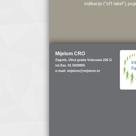
indikacije (”off-label”), 
Mijelom CRO
Zagreb, Ulica grada Vukovara 226 G
tel./fax. 01 5509805
e-mail: mijelom@mijelom.hr