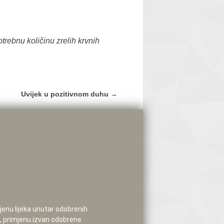
trebnu količinu zrelih krvnih
Uvijek u pozitivnom duhu
→
mjenu lijeka unutar odobrenih
e, primjenu izvan odobrene