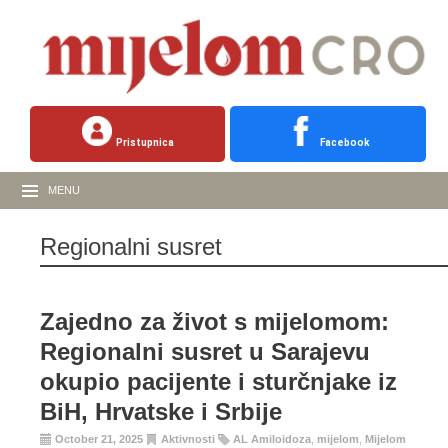
Pristupnica
Facebook
MENU
Regionalni susret
Zajedno za život s mijelomom:
Regionalni susret u Sarajevu
okupio pacijente i sturčnjake iz
BiH, Hrvatske i Srbije
October 21, 2025
Aktivnosti
AL Amiloidoza
,
mijelom
,
Mijelom