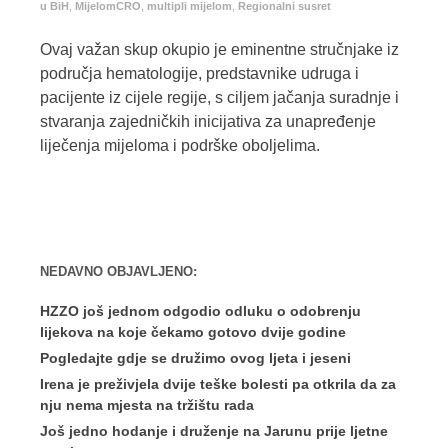
u BiH
,
MijelomCRO
,
multipli mijelom
,
Regionalni susret
Ovaj važan skup okupio je eminentne stručnjake iz
područja hematologije, predstavnike udruga i
pacijente iz cijele regije, s ciljem jačanja suradnje i
stvaranja zajedničkih inicijativa za unapređenje
liječenja mijeloma i podrške oboljelima.
NEDAVNO OBJAVLJENO:
HZZO još jednom odgodio odluku o odobrenju
lijekova na koje čekamo gotovo dvije godine
Pogledajte gdje se družimo ovog ljeta i jeseni
Irena je preživjela dvije teške bolesti pa otkrila da za
nju nema mjesta na tržištu rada
Još jedno hodanje i druženje na Jarunu prije ljetne