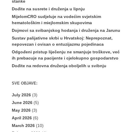
stanke
Dođite na susrete i druženja u lipnju
MijelomCRO sudjeluje na vodećim svjetskim
hematološkim i miejlomskim skupovima
Dojmovi sa svibanjskog hodanja i druženja na Jarunu
Sustav palijativne skrbi u Hrvatskoj: Neprepoznat,
nepovezan i ovisan o entuzijazmu pojedinaca
Odgođeni pristup liječenju ne smanjuje troškove, već
ih prebacuje na pacijente i cjelokupno gospodarstvo
Dođite na redovna druženja oboljelih u svibnju
SVE OBJAVE:
July 2026
(3)
June 2026
(5)
May 2026
(3)
April 2026
(6)
March 2026
(10)