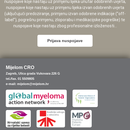
nuspojave koje nastaju uz primjenu lijeka unutar odobrenih uvjeta,
nuspojave koje nastaju uz primjenu lijeka izvan odobrenih uvjeta
(uključujući predoziranje, primjenu izvan odobrene indikacije (”off-
label”), pogrešnu primjenu, zloporabu i medikacijske pogreške) te
nuspojave koje nastaju zbog profesionalne izloženosti...
Prijava nuspojave
Mijelom CRO
Zagreb, Ulica grada Vukovara 226 G
tel./fax. 01 5509805
e-mail: mijelom@mijelom.hr