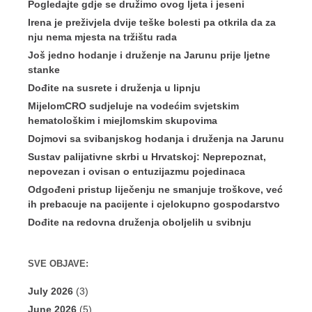
Pogledajte gdje se družimo ovog ljeta i jeseni
Irena je preživjela dvije teške bolesti pa otkrila da za
nju nema mjesta na tržištu rada
Još jedno hodanje i druženje na Jarunu prije ljetne
stanke
Dođite na susrete i druženja u lipnju
MijelomCRO sudjeluje na vodećim svjetskim
hematološkim i miejlomskim skupovima
Dojmovi sa svibanjskog hodanja i druženja na Jarunu
Sustav palijativne skrbi u Hrvatskoj: Neprepoznat,
nepovezan i ovisan o entuzijazmu pojedinaca
Odgođeni pristup liječenju ne smanjuje troškove, već
ih prebacuje na pacijente i cjelokupno gospodarstvo
Dođite na redovna druženja oboljelih u svibnju
SVE OBJAVE:
July 2026
(3)
June 2026
(5)