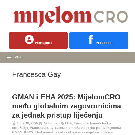
Pristupnica
Facebook
MENU
Francesca Gay
GMAN i EHA 2025: MijelomCRO
među globalnim zagovornicima
za jednak pristup liječenju
June 18, 2025
Aktivnosti
EHA
,
Europsko hematološko
udruženje
,
Francesca Gay
,
Globalna mreža za borbu protiv mijeloma
,
GMAN
,
IMWG
,
Međunarodna radna skupina za mijelom
,
mijelom
,