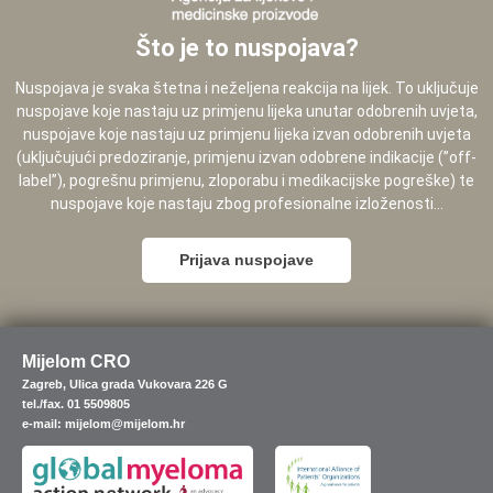
Što je to nuspojava?
Nuspojava je svaka štetna i neželjena reakcija na lijek. To uključuje
nuspojave koje nastaju uz primjenu lijeka unutar odobrenih uvjeta,
nuspojave koje nastaju uz primjenu lijeka izvan odobrenih uvjeta
(uključujući predoziranje, primjenu izvan odobrene indikacije (”off-
label”), pogrešnu primjenu, zloporabu i medikacijske pogreške) te
nuspojave koje nastaju zbog profesionalne izloženosti...
Prijava nuspojave
Mijelom CRO
Zagreb, Ulica grada Vukovara 226 G
tel./fax. 01 5509805
e-mail: mijelom@mijelom.hr