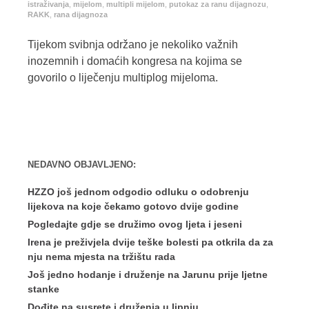
istraživanja
,
mijelom
,
multipli mijelom
,
putokaz za ranu dijagnozu
,
RAKK
,
rana dijagnoza
Tijekom svibnja održano je nekoliko važnih
inozemnih i domaćih kongresa na kojima se
govorilo o liječenju multiplog mijeloma.
NEDAVNO OBJAVLJENO:
HZZO još jednom odgodio odluku o odobrenju
lijekova na koje čekamo gotovo dvije godine
Pogledajte gdje se družimo ovog ljeta i jeseni
Irena je preživjela dvije teške bolesti pa otkrila da za
nju nema mjesta na tržištu rada
Još jedno hodanje i druženje na Jarunu prije ljetne
stanke
Dođite na susrete i druženja u lipnju