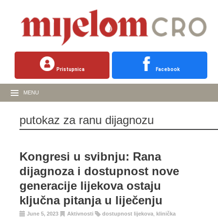
Pristupnica
Facebook
MENU
putokaz za ranu dijagnozu
Kongresi u svibnju: Rana
dijagnoza i dostupnost nove
generacije lijekova ostaju
ključna pitanja u liječenju
June 5, 2023
Aktivnosti
dostupnost lijekova
,
klinička