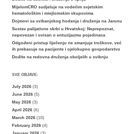
MijelomCRO sudjeluje na vodećim svjetskim
hematološkim i miejlomskim skupovima
Dojmovi sa svibanjskog hodanja i druženja na Jarunu
Sustav palijativne skrbi u Hrvatskoj: Neprepoznat,
nepovezan i ovisan o entuzijazmu pojedinaca
Odgođeni pristup liječenju ne smanjuje troškove, već
ih prebacuje na pacijente i cjelokupno gospodarstvo
Dođite na redovna druženja oboljelih u svibnju
SVE OBJAVE:
July 2026
(3)
June 2026
(5)
May 2026
(3)
April 2026
(6)
March 2026
(10)
February 2026
(4)
January 2026
(3)