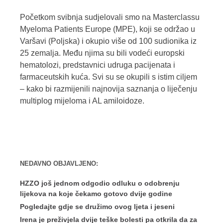
Početkom svibnja sudjelovali smo na Masterclassu
Myeloma Patients Europe (MPE), koji se održao u
Varšavi (Poljska) i okupio više od 100 sudionika iz
25 zemalja. Među njima su bili vodeći europski
hematolozi, predstavnici udruga pacijenata i
farmaceutskih kuća. Svi su se okupili s istim ciljem
– kako bi razmijenili najnovija saznanja o liječenju
multiplog mijeloma i AL amiloidoze.
NEDAVNO OBJAVLJENO:
HZZO još jednom odgodio odluku o odobrenju
lijekova na koje čekamo gotovo dvije godine
Pogledajte gdje se družimo ovog ljeta i jeseni
Irena je preživjela dvije teške bolesti pa otkrila da za