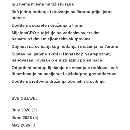
nju nema mjesta na tržištu rada
Još jedno hodanje i druženje na Jarunu prije ljetne
stanke
Dođite na susrete i druženja u lipnju
MijelomCRO sudjeluje na vodećim svjetskim
hematološkim i miejlomskim skupovima
Dojmovi sa svibanjskog hodanja i druženja na Jarunu
Sustav palijativne skrbi u Hrvatskoj: Neprepoznat,
nepovezan i ovisan o entuzijazmu pojedinaca
Odgođeni pristup liječenju ne smanjuje troškove, već
ih prebacuje na pacijente i cjelokupno gospodarstvo
Dođite na redovna druženja oboljelih u svibnju
SVE OBJAVE:
July 2026
(3)
June 2026
(5)
May 2026
(3)