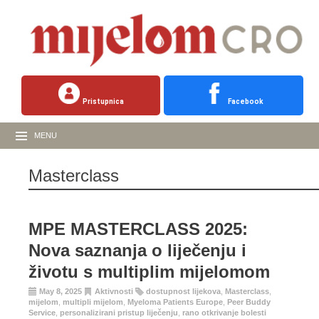
Pristupnica
Facebook
MENU
Masterclass
MPE MASTERCLASS 2025:
Nova saznanja o liječenju i
životu s multiplim mijelomom
May 8, 2025
Aktivnosti
dostupnost lijekova
,
Masterclass
,
mijelom
,
multipli mijelom
,
Myeloma Patients Europe
,
Peer Buddy
Service
,
personalizirani pristup liječenju
,
rano otkrivanje bolesti