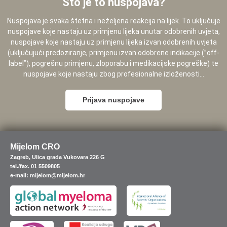
Što je to nuspojava?
Nuspojava je svaka štetna i neželjena reakcija na lijek. To uključuje
nuspojave koje nastaju uz primjenu lijeka unutar odobrenih uvjeta,
nuspojave koje nastaju uz primjenu lijeka izvan odobrenih uvjeta
(uključujući predoziranje, primjenu izvan odobrene indikacije (”off-
label”), pogrešnu primjenu, zloporabu i medikacijske pogreške) te
nuspojave koje nastaju zbog profesionalne izloženosti...
Prijava nuspojave
Mijelom CRO
Zagreb, Ulica grada Vukovara 226 G
tel./fax. 01 5509805
e-mail: mijelom@mijelom.hr