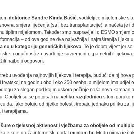
njem
doktorice Sandre Kinda Bašić
, voditeljice mijelomske s
snovna smjera liječenja (sa i bez transplantacije), a načeta je i d
 multiplim mijelomom. Također smo raspravljali o ESMO smjernic
nformacija – od ove godine dva najvažnija i najraširenija lijeka 
a su u kategoriju generičkih lijekova
. To je dobra vijest jer
ncijske mogućnosti za uvođenje suvremenih, „pametnih“ lijekova. 
ili najbolji odgovori.
rebu uvođenja najnovijih lijekova i terapija, budući da njihova
U Hrvatskoj na godinu oboli oko 250 osoba, a mijelom ima udjel
podlogu za slogan pod kojim uskoro počinje naša nova kampanja
u. Oboljeli su se potpisali na
veliku razglednicu
s tom porukom, 
icu da, iako boluju od rijetke bolesti, trebaju jednaku priliku za
i terapijama.
šure o tjelesnoj aktivnost i vježbama za oboljele od multip
ržaje koje pruža internetski portal
mijelom.hr
. Među njima je ča