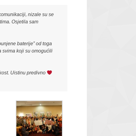
komunikaciji, nizale su se
ntima. Osjetila sam
punjene baterije” od toga
la svima koji su omogućili
kost. Uistinu predivno