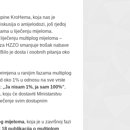
kupine KroHema, koja nas je
iskusija o amijelodozi, još rjeđoj
ama u liječenju mijeloma.
u liječenju multiplog mijeloma –
 se za HZZO smanjuje trošak nabave
Bilo je dosta i osobnih pitanja oko
 primjena u ranijim fazama multiplog
 od oko 1% u odnosu na sve vrste
:
„Ja nisam 1%, ja sam 100%“
,
koju će dostaviti Ministarstvu
 liječenje svim dostupnim
log mijeloma
, koja je u završnoj fazi
k
18 publikacija o multiplom