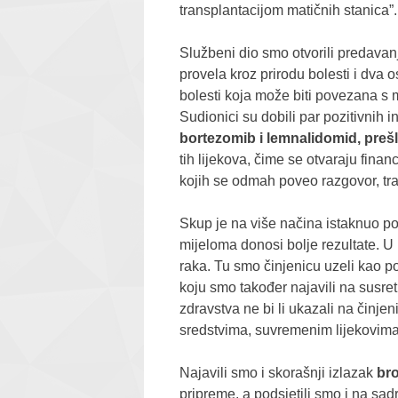
transplantacijom matičnih stanica”.
Službeni dio smo otvorili predava
provela kroz prirodu bolesti i dva o
bolesti koja može biti povezana s
Sudionici su dobili par pozitivnih i
bortezomib i lemnalidomid, prešl
tih lijekova, čime se otvaraju fina
kojih se odmah poveo razgovor, traž
Skup je na više načina istaknuo pot
mijeloma donosi bolje rezultate. 
raka. Tu smo činjenicu uzeli kao 
koju smo također najavili na susret
zdravstva ne bi li ukazali na činjen
sredstvima, suvremenim lijekovima 
Najavili smo i skorašnji izlazak
bro
pripreme, a podsjetili smo i na sad