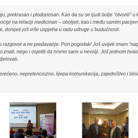
ju, prekrasan i plodonosan. Kao da su se ljudi bolje “otvorili” u 
mocije na relaciji medicinari – oboljeli, kao i među samim pacije
, donijeti još više uspjeha u radu udruge u budućnosti.
 kao razgovor a ne predavanje. Pun pogodak! Još uvijek imam “na
mo znati, nego i osjetiti da nismo sami u nevolji. Još jednom hva
djelovali.
rećeno, nepretenciozno, lijepa komunikacija, zajedništvo i blis