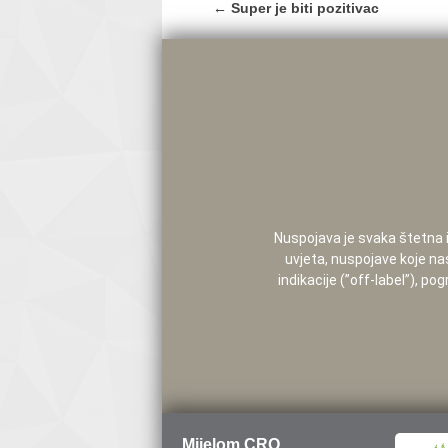
Post
←
Super je biti pozitivac
navigation
Nuspojava je svaka štetna i 
uvjeta, nuspojave koje na
indikacije (”off-label”), 
Mijelom CRO