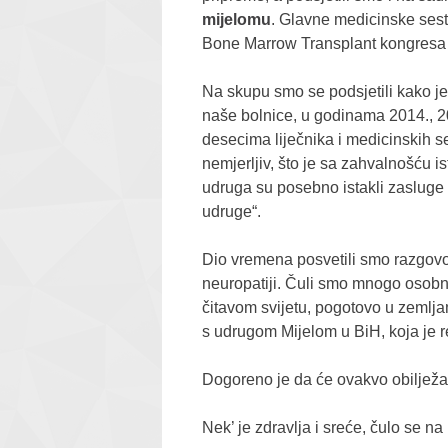
mijelomu
. Glavne medicinske ses
Bone Marrow Transplant kongresa n
Na skupu smo se podsjetili kako je 
naše bolnice, u godinama 2014., 2
desecima liječnika i medicinskih se
nemjerljiv, što je sa zahvalnošću i
udruga su posebno istakli zasluge l
udruge“.
Dio vremena posvetili smo razgovor
neuropatiji. Čuli smo mnogo osobnih
čitavom svijetu, pogotovo u zemlj
s udrugom Mijelom u BiH, koja je r
Dogoreno je da će ovakvo obilježav
Nek’ je zdravlja i sreće, čulo se na 