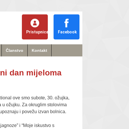
Pristupnica
Facebook
Članstvo
Kontakt
dni dan mijeloma
ational ove smo subote, 30. ožujka,
a u ožujku. Za okruglim stolovima
e upoznaju i povežu izvan bolnica.
ijagnoze” i “Moje iskustvo s