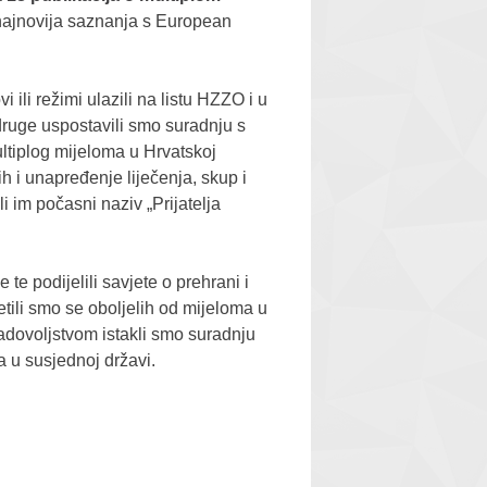
najnovija saznanja s European
ili režimi ulazili na listu HZZO i u
ruge uspostavili smo suradnju s
ultiplog mijeloma u Hrvatskoj
h i unapređenje liječenja, skup i
i im počasni naziv „Prijatelja
e podijelili savjete o prehrani i
etili smo se oboljelih od mijeloma u
adovoljstvom istakli smo suradnju
a u susjednoj državi.