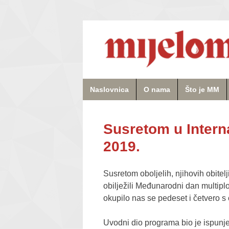
Naslovnica
O nama
Što je MM
Susretom u Intern
2019.
Susretom oboljelih, njihovih obitel
obilježili Međunarodni dan multipl
okupilo nas se pedeset i četvero s 
Uvodni dio programa bio je ispun