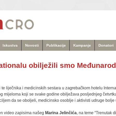
Iskustva
Novosti
Publikacije
Kampanje
Donatori
ationalu obilježili smo Međunaro
ji te liječnika i medicinskih sestara u zagrebačkom hotelu Intern
og mijeloma koji se svake godine obilježava posljednjeg četvrtk
ciljem da se oboljeli, medicinsko osoblje i aktivisti udruge bolj
jen video zapisima našeg
Marina Jelinčića
, na teme “Trenutak d