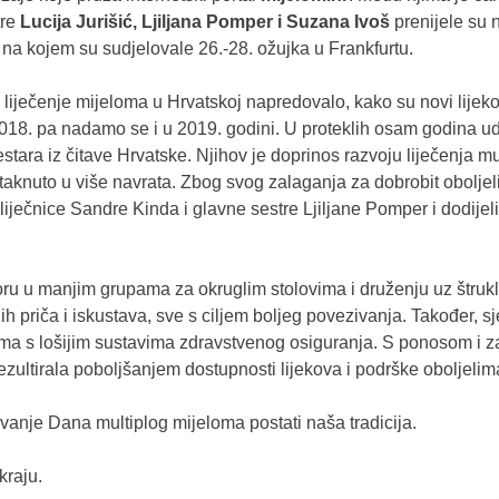
tre
Lucija Jurišić, Ljiljana Pomper i Suzana Ivoš
prenijele su 
a kojem su sudjelovale 26.-28. ožujka u Frankfurtu.
liječenje mijeloma u Hrvatskoj napredovalo, kako su novi lijekovi 
018. pa nadamo se i u 2019. godini. U proteklih osam godina ud
stara iz čitave Hrvatske. Njihov je doprinos razvoju liječenja m
staknuto u više navrata. Zbog svog zalaganja za dobrobit oboljeli
iječnice Sandre Kinda i glavne sestre Ljiljane Pomper i dodijelil
u u manjim grupama za okruglim stolovima i druženju uz štrukle t
 priča i iskustava, sve s ciljem boljeg povezivanja. Također, sj
ama s lošijim sustavima zdravstvenog osiguranja. S ponosom i z
ezultirala poboljšanjem dostupnosti lijekova i podrške oboljelim
anje Dana multiplog mijeloma postati naša tradicija.
kraju.