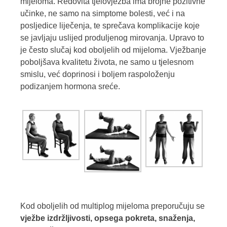
mijeloma. Redovita tjelovježba ima brojne pozitivne
učinke, ne samo na simptome bolesti, već i na
posljedice liječenja, te sprečava komplikacije koje
se javljaju uslijed produljenog mirovanja. Upravo to
je često slučaj kod oboljelih od mijeloma. Vježbanje
poboljšava kvalitetu života, ne samo u tjelesnom
smislu, već doprinosi i boljem raspoloženju
podizanjem hormona sreće.
Kod oboljelih od multiplog mijeloma preporučuju se
vježbe izdržljivosti, opsega pokreta, snaženja,