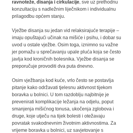
ravnoteže, disanja i cirkulacije
, sve uz prethodnu
konzultaciju s nadležnim liječnikom i individualnu
prilagodbu općem stanju.
Vježbe disanja su jedan vid relaksirajuće terapije –
imaju opuštajući učinak na mišiće i psihu, i dobar su
uvod u ostale vježbe. Osim toga, iznimno su važne
jer pomažu u sprečavanju upale pluća koja se često
javlja kod kroničnih bolesnika. Vježbe disanja se
preporučuje provoditi dva puta dnevno.
Osim vježbanja kod kuće, vrlo često se postavlja
pitanje kako održavati tjelesnu aktivnost tijekom
boravka u bolnici. U tom razdoblju najbitnije je
prevenirati komplikacije ležanja na odjelu, poput
smanjenja mišićnog tonusa, ukočenja zglobova i
druge, koje utječu na tijek bolesti i otežavaju
povratak svakodnevnim životnim aktivnostima. Za
vrijeme boravka u bolnici, uz savjetovanje s