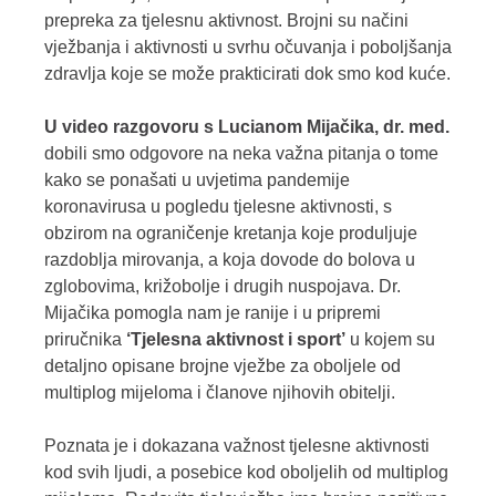
prepreka za tjelesnu aktivnost. Brojni su načini
vježbanja i aktivnosti u svrhu očuvanja i poboljšanja
zdravlja koje se može prakticirati dok smo kod kuće.
U video razgovoru s Lucianom Mijačika, dr. med.
dobili smo odgovore na neka važna pitanja o tome
kako se ponašati u uvjetima pandemije
koronavirusa u pogledu tjelesne aktivnosti, s
obzirom na ograničenje kretanja koje produljuje
razdoblja mirovanja, a koja dovode do bolova u
zglobovima, križobolje i drugih nuspojava. Dr.
Mijačika pomogla nam je ranije i u pripremi
priručnika
‘Tjelesna aktivnost i sport’
u kojem su
detaljno opisane brojne vježbe za oboljele od
multiplog mijeloma i članove njihovih obitelji.
Poznata je i dokazana važnost tjelesne aktivnosti
kod svih ljudi, a posebice kod oboljelih od multiplog