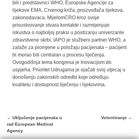
bili i predstavnici WHO, Europske Agencije za
lijekove EMA, Crvenog križa, proizvođača lijekova,
zakonodavaca. MijelomCRO kroz svoje
prisustvovanje stvara kontakte i razmijenjuje
iskustva o najboljoj praksi u postizanju univerzanle
zdravstvene skrbi. IAPO je službeni partner WHO, a
zalaže za promjene u položaju pacijenata – pacijent
bi morao biti centralan u procesu liječenja.
Ovogodišnja tema kongresa je Inovacijom do
uspjeha. Prioritet Udrugama je ojačati svoj utjecaj u
donošenju zakonskih odredbi koje određuju
kvalitetu i dostupnost liječenju i lijekovima.
Post
←
Uključenje pacijenata u
Volontiranje
→
navigation
rad European Medical
Agency