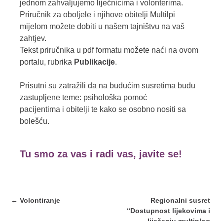
jednom zahvaljujemo liječnicima i volonterima.
Priručnik za oboljele i njihove obitelji Multilpi
mijelom možete dobiti u našem tajništvu na vaš
zahtjev.
Tekst priručnika u pdf formatu možete naći na ovom
portalu, rubrika
Publikacije
.
Prisutni su zatražili da na budućim susretima budu
zastupljene teme: psihološka pomoć
pacijentima i obitelji te kako se osobno nositi sa
bolešću.
Tu smo za vas i radi vas, javite se!
Post
←
Volontiranje
Regionalni susret
navigation
“Dostupnost lijekovima i