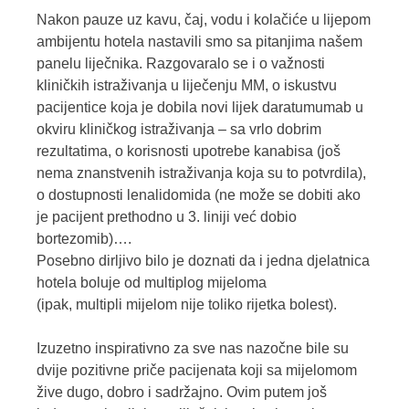
Nakon pauze uz kavu, čaj, vodu i kolačiće u lijepom
ambijentu hotela nastavili smo sa pitanjima našem
panelu liječnika. Razgovaralo se i o važnosti
kliničkih istraživanja u liječenju MM, o iskustvu
pacijentice koja je dobila novi lijek daratumumab u
okviru kliničkog istraživanja – sa vrlo dobrim
rezultatima, o korisnosti upotrebe kanabisa (još
nema znanstvenih istraživanja koja su to potvrdila),
o dostupnosti lenalidomida (ne može se dobiti ako
je pacijent prethodno u 3. liniji već dobio
bortezomib)….
Posebno dirljivo bilo je doznati da i jedna djelatnica
hotela boluje od multiplog mijeloma
(ipak, multipli mijelom nije toliko rijetka bolest).
Izuzetno inspirativno za sve nas nazočne bile su
dvije pozitivne priče pacijenata koji sa mijelomom
žive dugo, dobro i sadržajno. Ovim putem još