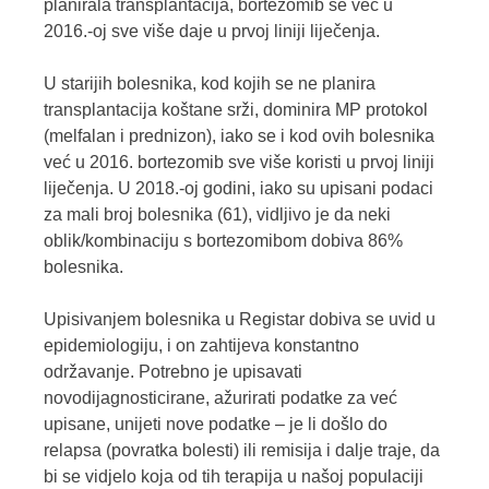
planirala transplantacija, bortezomib se već u
2016.-oj sve više daje u prvoj liniji liječenja.
U starijih bolesnika, kod kojih se ne planira
transplantacija koštane srži, dominira MP protokol
(melfalan i prednizon), iako se i kod ovih bolesnika
već u 2016. bortezomib sve više koristi u prvoj liniji
liječenja. U 2018.-oj godini, iako su upisani podaci
za mali broj bolesnika (61), vidljivo je da neki
oblik/kombinaciju s bortezomibom dobiva 86%
bolesnika.
Upisivanjem bolesnika u Registar dobiva se uvid u
epidemiologiju, i on zahtijeva konstantno
održavanje. Potrebno je upisavati
novodijagnosticirane, ažurirati podatke za već
upisane, unijeti nove podatke – je li došlo do
relapsa (povratka bolesti) ili remisija i dalje traje, da
bi se vidjelo koja od tih terapija u našoj populaciji