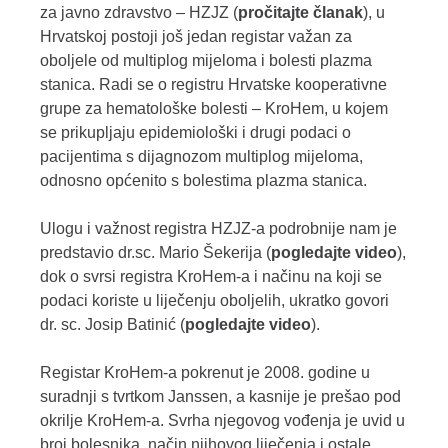
za javno zdravstvo – HZJZ (
pročitajte članak
), u
Hrvatskoj postoji još jedan registar važan za
oboljele od multiplog mijeloma i bolesti plazma
stanica. Radi se o registru Hrvatske kooperativne
grupe za hematološke bolesti – KroHem, u kojem
se prikupljaju epidemiološki i drugi podaci o
pacijentima s dijagnozom multiplog mijeloma,
odnosno općenito s bolestima plazma stanica.
Ulogu i važnost registra HZJZ-a podrobnije nam je
predstavio dr.sc. Mario Šekerija (
pogledajte video
),
dok o svrsi registra KroHem-a i načinu na koji se
podaci koriste u liječenju oboljelih, ukratko govori
dr. sc. Josip Batinić (
pogledajte video
).
Registar KroHem-a pokrenut je 2008. godine u
suradnji s tvrtkom Janssen, a kasnije je prešao pod
okrilje KroHem-a. Svrha njegovog vođenja je uvid u
broj bolesnika, način njihovog liječenja i ostale