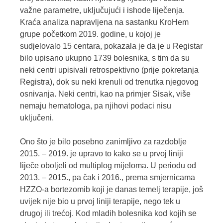
važne parametre, uključujući i ishode liječenja.
Kraća analiza napravljena na sastanku KroHem
grupe početkom 2019. godine, u kojoj je
sudjelovalo 15 centara, pokazala je da je u Registar
bilo upisano ukupno 1739 bolesnika, s tim da su
neki centri upisivali retrospektivno (prije pokretanja
Registra), dok su neki krenuli od trenutka njegovog
osnivanja. Neki centri, kao na primjer Sisak, više
nemaju hematologa, pa njihovi podaci nisu
uključeni.
Ono što je bilo posebno zanimljivo za razdoblje
2015. – 2019. je upravo to kako se u prvoj liniji
liječe oboljeli od multiplog mijeloma. U periodu od
2013. – 2015., pa čak i 2016., prema smjernicama
HZZO-a bortezomib koji je danas temelj terapije, još
uvijek nije bio u prvoj liniji terapije, nego tek u
drugoj ili trećoj. Kod mladih bolesnika kod kojih se