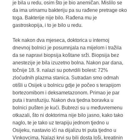
je bila u redu, osim što je bio anemičan. Mislilo se
da ima urinarnu bakteriju pa su rađene pretrage oko
toga. Bakterije nije bilo. Rađena mu je
gastroskopija, i to je bilo u redu.
Tek nakon dva mjeseca, doktorica u internoj
dnevnoj bolnici je posumnjala na mijelom i tražila
da se napravi biopsija koštane srži. Biopsija bez
anestezije je bila izuzetno bolna. Nakon par dana,
točnije 18. 9. nalazi su potvrdili bolest: 72%
zloćudnih plazma stanica. Sutradan smo odmah
otišli u Osijek u bolnicu gdje je počeo s terapijom
bortezomibom i deksametazonom. Primao je par
puta i transfuziju. Nakon dva tjedna boravka u
bolnici pušten je kući. Bubrezi su u međuvremenu
otkazali, što ni doktorima nije bilo jasno, kako tako
naglo, te je tako uz terapiju jednom tjedno u
Osijeku, nastavio ići na dijalizu tri puta tjedno u
Vinkovcima. Nalazi krvi su bili dosta loši, kreatinin