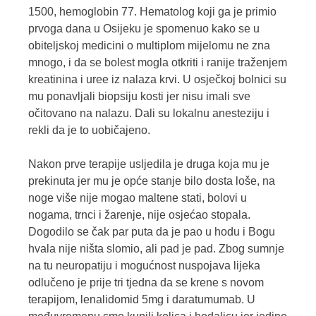
1500, hemoglobin 77. Hematolog koji ga je primio
prvoga dana u Osijeku je spomenuo kako se u
obiteljskoj medicini o multiplom mijelomu ne zna
mnogo, i da se bolest mogla otkriti i ranije traženjem
kreatinina i uree iz nalaza krvi. U osječkoj bolnici su
mu ponavljali biopsiju kosti jer nisu imali sve
očitovano na nalazu. Dali su lokalnu anesteziju i
rekli da je to uobičajeno.
Nakon prve terapije usljedila je druga koja mu je
prekinuta jer mu je opće stanje bilo dosta loše, na
noge više nije mogao maltene stati, bolovi u
nogama, trnci i žarenje, nije osjećao stopala.
Dogodilo se čak par puta da je pao u hodu i Bogu
hvala nije ništa slomio, ali pad je pad. Zbog sumnje
na tu neuropatiju i mogućnost nuspojava lijeka
odlučeno je prije tri tjedna da se krene s novom
terapijom, lenalidomid 5mg i daratumumab. U