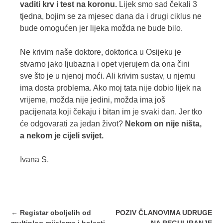
vaditi krv i test na koronu.
Lijek smo sad čekali 3
tjedna, bojim se za mjesec dana da i drugi ciklus ne
bude omogućen jer lijeka možda ne bude bilo.
Ne krivim naše doktore, doktorica u Osijeku je
stvarno jako ljubazna i opet vjerujem da ona čini
sve što je u njenoj moći. Ali krivim sustav, u njemu
ima dosta problema. Ako moj tata nije dobio lijek na
vrijeme, možda nije jedini, možda ima još
pacijenata koji čekaju i bitan im je svaki dan. Jer tko
će odgovarati za jedan život?
Nekom on nije ništa,
a nekom je cijeli svijet.
Ivana S.
Post
←
Registar oboljelih od
POZIV ČLANOVIMA UDRUGE
navigation