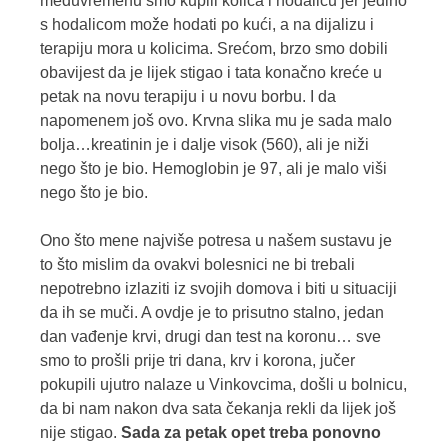
međuvremenu smo kupili kolica i hodalicu jer jedino
s hodalicom može hodati po kući, a na dijalizu i
terapiju mora u kolicima. Srećom, brzo smo dobili
obavijest da je lijek stigao i tata konačno kreće u
petak na novu terapiju i u novu borbu. I da
napomenem još ovo. Krvna slika mu je sada malo
bolja…kreatinin je i dalje visok (560), ali je niži
nego što je bio. Hemoglobin je 97, ali je malo viši
nego što je bio.
Ono što mene najviše potresa u našem sustavu je
to što mislim da ovakvi bolesnici ne bi trebali
nepotrebno izlaziti iz svojih domova i biti u situaciji
da ih se muči. A ovdje je to prisutno stalno, jedan
dan vađenje krvi, drugi dan test na koronu… sve
smo to prošli prije tri dana, krv i korona, jučer
pokupili ujutro nalaze u Vinkovcima, došli u bolnicu,
da bi nam nakon dva sata čekanja rekli da lijek još
nije stigao.
Sada za petak opet treba ponovno