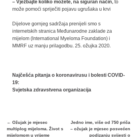
– Vježbajte koliko možete, na siguran način,
to
može pomoći spriječiti pojavu ugrušaka u krvi
Dijelove gornjeg sadržaja prenijeli smo s
internetskih stranica Međunarodne zaklade za
mijelom (International Myeloma Foundation) i
MMRF uz manju prilagodbu. 25. ožujka 2020.
Najčešća pitanja o koronavirusu i bolesti COVID-
19:
Svjetska zdravstvena organizacija
Post
←
Ožujak je mjesec
Jedno ime, više od 750 priča
navigation
multiplog mijeloma. Život s
– ožujak je mjesec posvećen
mijelomom u vrijeme
podizanju svijesti o