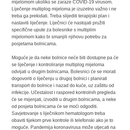
mijelomom ukoliko se zaraze COVID-19 virusom.
Liječenje multiplog mijeloma je izuzetno važno i ne
treba ga prekidati. Treba slijediti terapijski plan i
nastaviti liječenje. Liječnici će nastojati pružiti
specifične upute za bolesnike s multiplim
mijelomom kako bi smanjili njihovu potrebu za
posjetama bolnicama.
Moguće je da neke bolnice neće biti dostupne pa će
se liječenje i kontroliranje multiplog mijeloma
odvijati u drugim bolnicama. Bolesnici će se morati
dogovoriti o liječenju u drugoj bolnici i planirati
transport do bolnice i nazad do kuće, uz zaštitu od
infekcije. Učestalost i raspored kontrolnih pregleda
će se mijenjati, izvoditi u drugim bolnicama, a neke
od posjeta bolnicama će se moći odgoditi.
Savjetovanje s liječnikom hematologom treba
obaviti tijekom prve kontrole ili telefonski ako je to
moguće. Pandemija koronavirusa može utjecati na