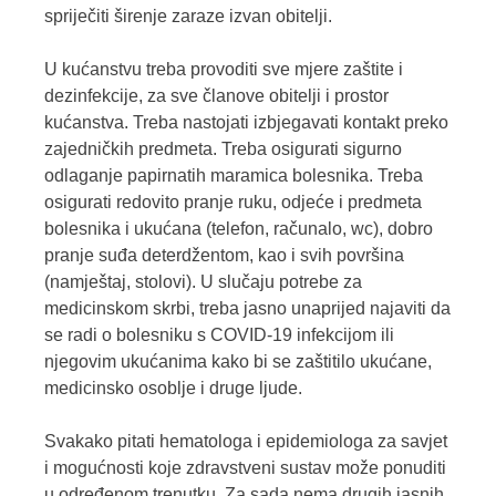
spriječiti širenje zaraze izvan obitelji.
U kućanstvu treba provoditi sve mjere zaštite i
dezinfekcije, za sve članove obitelji i prostor
kućanstva. Treba nastojati izbjegavati kontakt preko
zajedničkih predmeta. Treba osigurati sigurno
odlaganje papirnatih maramica bolesnika. Treba
osigurati redovito pranje ruku, odjeće i predmeta
bolesnika i ukućana (telefon, računalo, wc), dobro
pranje suđa deterdžentom, kao i svih površina
(namještaj, stolovi). U slučaju potrebe za
medicinskom skrbi, treba jasno unaprijed najaviti da
se radi o bolesniku s COVID-19 infekcijom ili
njegovim ukućanima kako bi se zaštitilo ukućane,
medicinsko osoblje i druge ljude.
Svakako pitati hematologa i epidemiologa za savjet
i mogućnosti koje zdravstveni sustav može ponuditi
u određenom trenutku. Za sada nema drugih jasnih