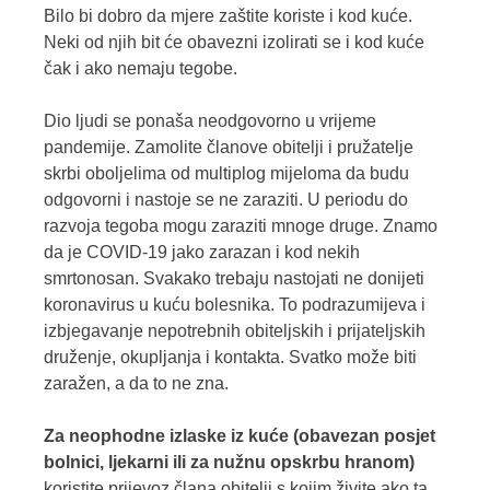
Bilo bi dobro da mjere zaštite koriste i kod kuće.
Neki od njih bit će obavezni izolirati se i kod kuće
čak i ako nemaju tegobe.
Dio ljudi se ponaša neodgovorno u vrijeme
pandemije. Zamolite članove obitelji i pružatelje
skrbi oboljelima od multiplog mijeloma da budu
odgovorni i nastoje se ne zaraziti. U periodu do
razvoja tegoba mogu zaraziti mnoge druge. Znamo
da je COVID-19 jako zarazan i kod nekih
smrtonosan. Svakako trebaju nastojati ne donijeti
koronavirus u kuću bolesnika. To podrazumijeva i
izbjegavanje nepotrebnih obiteljskih i prijateljskih
druženje, okupljanja i kontakta. Svatko može biti
zaražen, a da to ne zna.
Za neophodne izlaske iz kuće (obavezan posjet
bolnici, ljekarni ili za nužnu opskrbu hranom)
koristite prijevoz člana obitelji s kojim živite ako ta