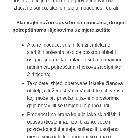
nosili vani ili je barem dobro provjetrite vani uz
izlaganje suncu, ako je niste u mogućnosti oprati
– Planirajte nužnu opskrbu namirnicama, drugim
potrepštinama i lijekovima uz mjere zaštite
Ako je moguće, smanjite rizik infekcije
starijih i bolesnih tako da opskrbu obitelji
osigura jedan član, mlađa osoba, nabavom
namirnica, potrepština i lijekova za otprilike
2-4 tjedna;
Tako ćete izbjeći opetovane izlaske članova
obitelji, izloženost Vas i Vaših bližnjih virusu
koji može biti prisutan u javnim prostorima
gdje boravi ili se izmjenjuje puno ljudi
Prednost ima hrana koju je lako skladištiti i
očuvati (tjestenina, riža, brašno, voće i
povrće koje dulje traje, sušeno ili usoljeno
meso, smrznuto filetirano meso i riba u