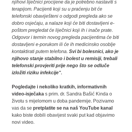
njihovi liječnici procijene da je potrebno nastaviti s
terapijom. Pacijenti koji su u praćenju bit će
telefonski obaviješteni o odgodi pregleda ako se
dobro osjećaju, a nalaze koji će biti dostavljeni e-
poštom pregledat će liječnici koji ih i inače prate.
Odgovor i termin novog pregleda pacijentima će biti
dostavljeni e-porukom ili će ih medicinsko osoblje
kontaktirati putem telefona.
Svi bi bolesnici, ako je
njihovo stanje stabilno i bolest u remisiji, trebali
telefonski provjeriti prije nego što se odluče
izložiti riziku infekcije
“.
Pogledajte i nekoliko kratkih, informativnih
video-isječaka
s prim. dr. Sandra Bašić Kinda o
životu s mijelomom u doba pandemije. Pozivamo
vas da se
pretplatite se na naš YouTube kanal
kako biste dobili obavijest svaki put kad objavimo
novi video.