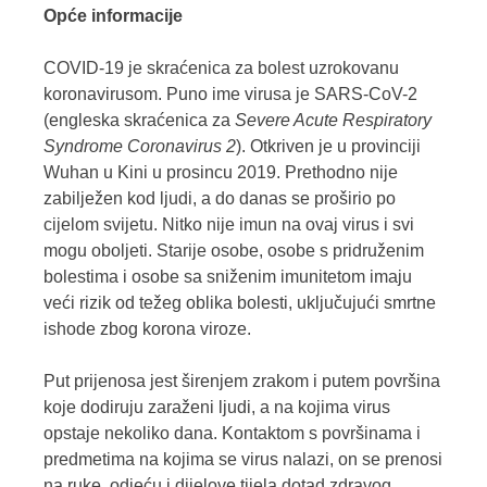
Opće informacije
COVID-19 je skraćenica za bolest uzrokovanu
koronavirusom. Puno ime virusa je SARS-CoV-2
(engleska skraćenica za
Severe Acute Respiratory
Syndrome Coronavirus 2
). Otkriven je u provinciji
Wuhan u Kini u prosincu 2019. Prethodno nije
zabilježen kod ljudi, a do danas se proširio po
cijelom svijetu. Nitko nije imun na ovaj virus i svi
mogu oboljeti. Starije osobe, osobe s pridruženim
bolestima i osobe sa sniženim imunitetom imaju
veći rizik od težeg oblika bolesti, uključujući smrtne
ishode zbog korona viroze.
Put prijenosa jest širenjem zrakom i putem površina
koje dodiruju zaraženi ljudi, a na kojima virus
opstaje nekoliko dana. Kontaktom s površinama i
predmetima na kojima se virus nalazi, on se prenosi
na ruke, odjeću i dijelove tijela dotad zdravog