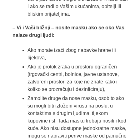
i ako se radi o Vašim ukućanima, obitelji ili
bliskim prijateljima.
– Vi i Vaši bližnji – nosite masku ako se oko Vas
nalaze drugi ljudi:
Ako morate izaći zbog nabavke hrane ili
lijekova,
Ako je protok zraka u prostoru ograničen
(trgovački centri, bolnice, javne ustanove,
zatvoreni prostori za koje ne znate kako i
koliko se prozračuju i dezinficiraju),
Zamolite druge da nose masku, osobito ako
su mogli biti izloženi virusu na poslu, u
kontaktima s drugim ljudima, tijekom
kupovine i sl. Tada masku trebaju nositi i kod
kuće. Ako nisu dostupne jednokratne maske,
mogu se napraviti perive maske od pamučne