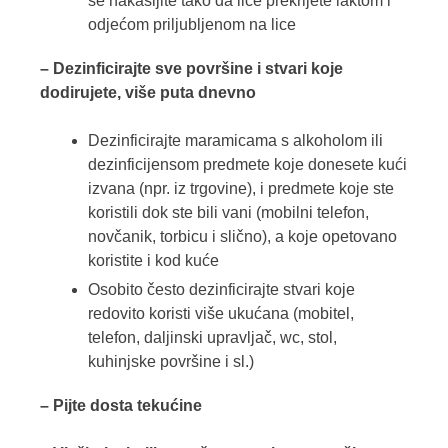
se nakašljite tako da lice prekrijete laktom i
odjećom priljubljenom na lice
– Dezinficirajte sve površine i stvari koje
dodirujete, više puta dnevno
Dezinficirajte maramicama s alkoholom ili
dezinficijensom predmete koje donesete kući
izvana (npr. iz trgovine), i predmete koje ste
koristili dok ste bili vani (mobilni telefon,
novčanik, torbicu i slično), a koje opetovano
koristite i kod kuće
Osobito često dezinficirajte stvari koje
redovito koristi više ukućana (mobitel,
telefon, daljinski upravljač, wc, stol,
kuhinjske površine i sl.)
– Pijte dosta tekućine