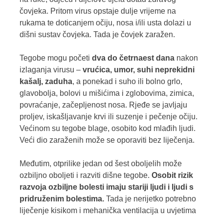
čovjeka. Pritom virus opstaje dulje vrijeme na
rukama te doticanjem očiju, nosa i/ili usta dolazi u
dišni sustav čovjeka. Tada je čovjek zaražen.
Tegobe mogu početi
dva do četrnaest dana
nakon
izlaganja virusu –
vrućica, umor, suhi neprekidni
kašalj, zaduha
, a ponekad i suho ili bolno grlo,
glavobolja, bolovi u mišićima i zglobovima, zimica,
povraćanje, začepljenost nosa. Rjeđe se javljaju
proljev, iskašljavanje krvi ili suzenje i pečenje očiju.
Većinom su tegobe blage, osobito kod mlađih ljudi.
Veći dio zaraženih može se oporaviti bez liječenja.
Međutim, otprilike jedan od šest oboljelih može
ozbiljno oboljeti i razviti dišne tegobe.
Osobit rizik
razvoja ozbiljne bolesti imaju stariji ljudi i ljudi s
pridruženim bolestima.
Tada je nerijetko potrebno
liječenje kisikom i mehanička ventilacija u uvjetima