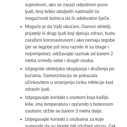
suprotnom, ako se zarazi odjednom puno
ljudi, broj teško oboljelih nadmašit će
mogućnosti bolnica da ih adekvatno liječe.
Moguće je da Vaši ukućani, članovi obitelji,
prijatelji ili drugi ljudi koji djeluju zdravi, budu
zaraženi koronavirusom i ako nemaju tegobe
(jer se tegobe još nisu razvile ili su blage i
neprimjetne); održavajte razmak od barem 2
metra između sebe i drugih osoba.
Izbjegnite obiteljska okupljanja i druženja po
kućama. Samoizolacija se pokazala
učinkovitom u smanjenju rizika infekcije kod
zdravih ljudi.
Izbjegavajte kontakt s osobom koja kašlje,
kiše, ima temperaturu i općenito s bolesnom
osobom; držite se barem 3 metra dalje.
Izbjegavajte kontakt s osobama za koje
sumnjate da su mogle biti izloženi virusu, čak