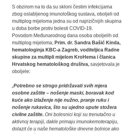
S obzirom na to da su skloni čestim infekcijama
zbog oslabljenog imunološkog sustava, oboljeli od
multiplog mijeloma jedna su od najrizičnijih skupina
u doba borbe protiv bolesti COVID-19.
Povodom Međunarodnog dana osoba oboljelih od
multiplog mijeloma,
Prim. dr. Sandra Bašić Kinda,
hematologinja KBC-a Zagreb, voditeljica Radne
skupine za multipli mijelom KroHema i članica
Hrvatskog hematološkog društva,
savjetovala je
oboljele:
„
Potrebno se strogo pridržavati svih mjera
osobne zaštite – nošenje maski, boravak kod
kuće ako izlaženje nije nužno, pranje ruku i
nošenje rukavica, što su ujedno upute stožera
civilne zaštite.
Oni bolesnici koji su trenutačno u
aktivnoj terapiji, dakle primaju imunokemoterapiju,
dolazit će u naše hematološke dnevne bolnice ako