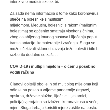
intenzivne medicinske skrbi.
Za sada nema informacija o tome kako koronavirus
utječe na bolesnike s multiplim
mijelomom.
Međutim, bolesnici s rakom (malignim
bolestima) se općenito smatraju visokorizičnima,
zbog oslabljenog imunog sustava i liječenja poput
transplantacije, kemoterapije i zračenja. Stoga se
može očekivati sklonost razvoja teže bolesti i bilo bi
razborito dodatno se zaštititi.
COVID-19 i multipli mijelom – o čemu posebno
voditi računa
Članovi obitelji oboljelih od multiplog mijeloma koji
odlaze na posao u vrijeme pandemije (trgovci,
opskrba, državne službe, liječnici i ljekarnici,
policija) vjerojatno su izloženi koronavirusu u većoj
mjeri. Stoga trebaju koristiti mjere zaštite na poslu.