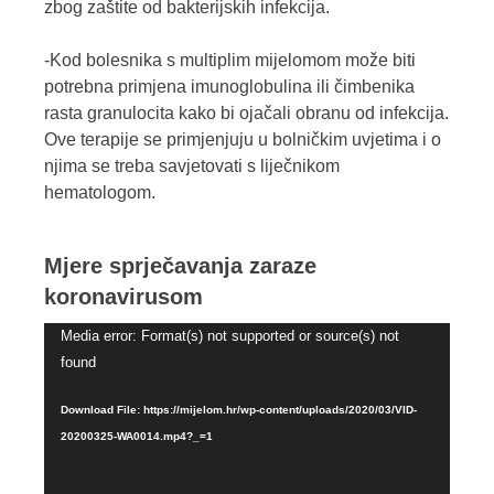
zbog zaštite od bakterijskih infekcija.
-Kod bolesnika s multiplim mijelomom može biti
potrebna primjena imunoglobulina ili čimbenika
rasta granulocita kako bi ojačali obranu od infekcija.
Ove terapije se primjenjuju u bolničkim uvjetima i o
njima se treba savjetovati s liječnikom
hematologom.
Mjere sprječavanja zaraze
koronavirusom
Video
Media error: Format(s) not supported or source(s) not
Player
found
Download File: https://mijelom.hr/wp-content/uploads/2020/03/VID-
20200325-WA0014.mp4?_=1