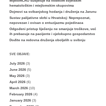
MijelomCRO sudjeluje na vodećim svjetskim
hematološkim i miejlomskim skupovima
Dojmovi sa svibanjskog hodanja i druženja na Jarunu
Sustav palijativne skrbi u Hrvatskoj: Neprepoznat,
nepovezan i ovisan o entuzijazmu pojedinaca
Odgođeni pristup liječenju ne smanjuje troškove, već
ih prebacuje na pacijente i cjelokupno gospodarstvo
Dođite na redovna druženja oboljelih u svibnju
SVE OBJAVE:
July 2026
(3)
June 2026
(5)
May 2026
(3)
April 2026
(6)
March 2026
(10)
February 2026
(4)
January 2026
(3)