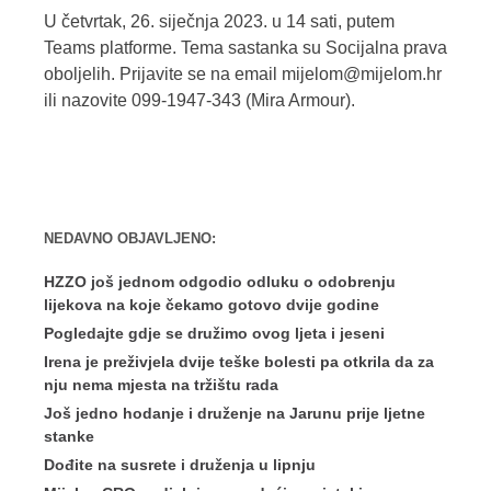
U četvrtak, 26. siječnja 2023. u 14 sati, putem
Teams platforme. Tema sastanka su Socijalna prava
oboljelih. Prijavite se na email mijelom@mijelom.hr
ili nazovite 099-1947-343 (Mira Armour).
NEDAVNO OBJAVLJENO:
HZZO još jednom odgodio odluku o odobrenju
lijekova na koje čekamo gotovo dvije godine
Pogledajte gdje se družimo ovog ljeta i jeseni
Irena je preživjela dvije teške bolesti pa otkrila da za
nju nema mjesta na tržištu rada
Još jedno hodanje i druženje na Jarunu prije ljetne
stanke
Dođite na susrete i druženja u lipnju