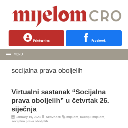
Pristupnica
Facebook
MENU
socijalna prava oboljelih
Virtualni sastanak “Socijalna
prava oboljelih” u četvrtak 26.
siječnja
January 19, 2023
Aktivnosti
mijelom
,
multipli mijelom
,
socijalna prava oboljelih